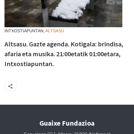
INTXOSTIAPUNTAN,
ALTSASU
Altsasu. Gazte agenda. Kotigala: brindisa,
afaria eta musika. 21:00etatik 01:00etara,
Intxostiapuntan.
Guaixe Fundazioa