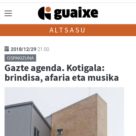
ALTSASU
2018/12/29
21:00
OSPAKIZUNA
Gazte agenda. Kotigala:
brindisa, afaria eta musika