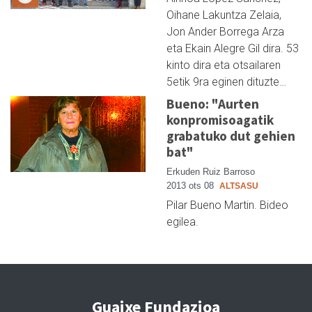
Oihane Lakuntza Zelaia,
Jon Ander Borrega Arza
eta Ekain Alegre Gil dira. 53
kinto dira eta otsailaren
5etik 9ra eginen dituzte…
Bueno: "Aurten
konpromisoagatik
grabatuko dut gehien
bat"
Erkuden Ruiz Barroso
2013 ots 08
ALTSASU
Pilar Bueno Martin. Bideo
egilea.
Guaixe Fundazioa