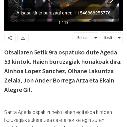
Entzun
Itzuli
Otsailaren 5etik 9ra ospatuko dute Ageda
53 kintok. Haien buruzagiak honakoak dira:
Ainhoa Lopez Sanchez, Oihane Lakuntza
Zelaia, Jon Ander Borrega Arza eta Ekain
Alegre Gil.
Santa Ageda ospakizuneko lehen egitekoa kintoen
buruzagiak aukeratzea da eta horixe egin zuten