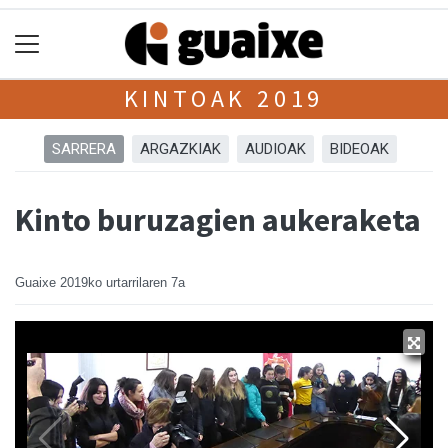
KINTOAK 2019
SARRERA
ARGAZKIAK
AUDIOAK
BIDEOAK
Kinto buruzagien aukeraketa
Guaixe
2019ko urtarrilaren 7a