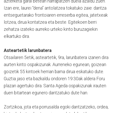
azterketa garai betean harrapatzen duela azaldu zuen.
Izan ere, laurei “dena” antolatzea tokatuko zaie: dantza
entseguetarako frontoiaren erreserba egitea, jatetxeak
lotzea, dirua kontatzea eta beste. Egitekoen berri
zehatza izateko aurreko urteko kinto buruzagiekin
elkartuko dira.
Asteartetik larunbatera
Otsailaren 5etik, asteartetik, 9ra, larunbatera izanen dira
aurten kinto ospakizunak. Aurreneko egunean, goizean
goizetik 55 kintoek herrian barna dirua eskatuko dute.
Guztia jaso eta bazkaldu ondoren 19:30ak aldera Foru
plazan agertuko dira. Santa Ageda ospakizunak irauten
duen bitartean egunero dantzatuko dute han.
Zortzikoa, jota eta porrusalda egoki dantzatzeko, ordea,