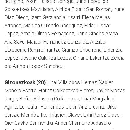
de Egino, Yosiri Palacio Borrega, June Lopez de
Goikoetxea Mazkiaran, Ainhoa Etxaiz San Roman, Irune
Diaz Diego, Izaro Garziandia Irisarri, Elena Mejias
Arrondo, Monica Guisado Rodriguez, Eider Tiscar
Lopez, Amaia Olmos Fernandez, Jone Grados Arana,
Ana Savu, Maider Fernandez Gonzalez, Aitziber
Etxeberria Ramiro, Irantzu Granizo Uribarrena, Eider Zia
Lopez, Josune Galartza Lezea, Oihane Lakuntza Zelaia
eta Ainhoa Lopez Sanchez.
Gizonezkoak (20)
: Unai Villalobos Hernaz, Xabier
Manero Esarte, Haritz Goikoetxea Flores, Javier Morras
Jorge, Beñat Aldasoro Goikoetxea, Unai Murgialdai
Agirre, Lur Galan Fernandes, Jokin Ariz Urdaniz, Urko
Gartzia Mendoz, Iker Irigoien Claver, Ekhi Perez Claver,
Oier Gasko Garmendia, Ander Chamorro Aldasoro,