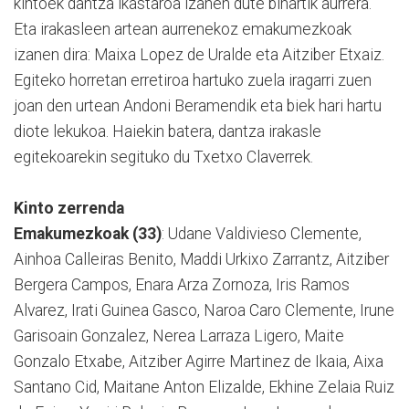
kintoek dantza ikastaroa izanen dute bihartik aurrera.
Eta irakasleen artean aurrenekoz emakumezkoak
izanen dira: Maixa Lopez de Uralde eta Aitziber Etxaiz.
Egiteko horretan erretiroa hartuko zuela iragarri zuen
joan den urtean Andoni Beramendik eta biek hari hartu
diote lekukoa. Haiekin batera, dantza irakasle
egitekoarekin segituko du Txetxo Claverrek.
Kinto zerrenda
Emakumezkoak (33)
: Udane Valdivieso Clemente,
Ainhoa Calleiras Benito, Maddi Urkixo Zarrantz, Aitziber
Bergera Campos, Enara Arza Zornoza, Iris Ramos
Alvarez, Irati Guinea Gasco, Naroa Caro Clemente, Irune
Garisoain Gonzalez, Nerea Larraza Ligero, Maite
Gonzalo Etxabe, Aitziber Agirre Martinez de Ikaia, Aixa
Santano Cid, Maitane Anton Elizalde, Ekhine Zelaia Ruiz