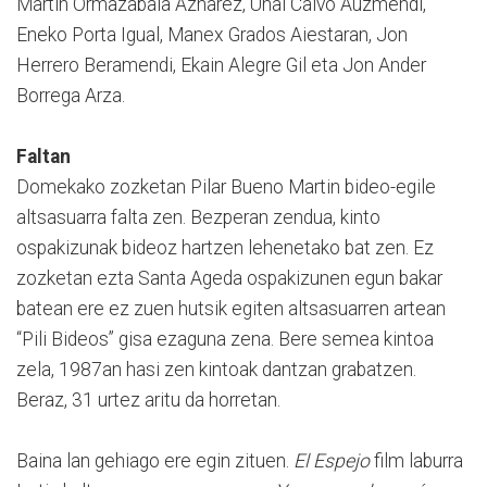
Martin Ormazabala Aznarez, Unai Calvo Auzmendi,
Eneko Porta Igual, Manex Grados Aiestaran, Jon
Herrero Beramendi, Ekain Alegre Gil eta Jon Ander
Borrega Arza.
Faltan
Domekako zozketan Pilar Bueno Martin bideo-egile
altsasuarra falta zen. Bezperan zendua, kinto
ospakizunak bideoz hartzen lehenetako bat zen. Ez
zozketan ezta Santa Ageda ospakizunen egun bakar
batean ere ez zuen hutsik egiten altsasuarren artean
“Pili Bideos” gisa ezaguna zena. Bere semea kintoa
zela, 1987an hasi zen kintoak dantzan grabatzen.
Beraz, 31 urtez aritu da horretan.
Baina lan gehiago ere egin zituen.
El Espejo
film laburra