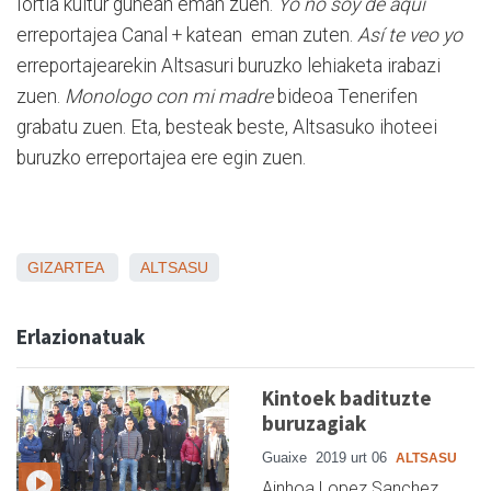
Iortia kultur gunean eman zuen.
Yo no soy de aquí
erreportajea Canal + katean eman zuten.
Así te veo yo
erreportajearekin Altsasuri buruzko lehiaketa irabazi
zuen.
Monologo con mi madre
bideoa Tenerifen
grabatu zuen. Eta, besteak beste, Altsasuko ihoteei
buruzko erreportajea ere egin zuen.
GIZARTEA
ALTSASU
Erlazionatuak
Kintoek badituzte
buruzagiak
Guaixe
2019 urt 06
ALTSASU
Ainhoa Lopez Sanchez,