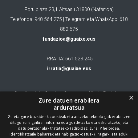
Foru plaza 23,1 Altsasu 31800 (Nafarroa)
Telefonoa: 948 564 275 | Telegram eta WhatsApp: 618
882 675
fundazioa@guaixe.eus
IRRATIA: 661 523 245
irratia@guaixe.eus
Gure lizentzia
: Creative Commons Aitortu Partekatu
×
Zure datuen erabilera
arduratsua
Codesyntaxek garatua
Gu eta gure bazkideek cookieak eta antzeko teknologiak erabiltzen
ditugu zure gailuan informazioa gordetzeko eta eskuratzeko, eta
datu pertsonalak tratatzeko (adibidez, zure IP helbidea,
identifikatzaile bakarrak eta nabigazio-datuak), iragarki eta eduki