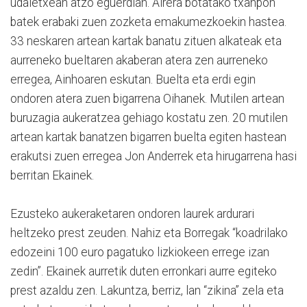
udaletxean atzo eguerdian. Airera botatako txanpon
batek erabaki zuen zozketa emakumezkoekin hastea.
33 neskaren artean kartak banatu zituen alkateak eta
aurreneko bueltaren akaberan atera zen aurreneko
erregea, Ainhoaren eskutan. Buelta eta erdi egin
ondoren atera zuen bigarrena Oihanek. Mutilen artean
buruzagia aukeratzea gehiago kostatu zen. 20 mutilen
artean kartak banatzen bigarren buelta egiten hastean
erakutsi zuen erregea Jon Anderrek eta hirugarrena hasi
berritan Ekainek.
Ezusteko aukeraketaren ondoren laurek ardurari
heltzeko prest zeuden. Nahiz eta Borregak “koadrilako
edozeini 100 euro pagatuko lizkiokeen errege izan
zedin”. Ekainek aurretik duten erronkari aurre egiteko
prest azaldu zen. Lakuntza, berriz, lan “zikina” zela eta