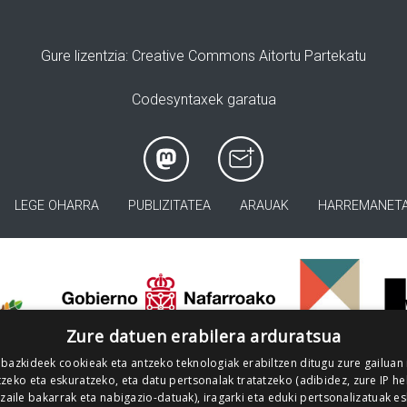
Gure lizentzia
: Creative Commons Aitortu Partekatu
Codesyntaxek garatua
LEGE OHARRA
PUBLIZITATEA
ARAUAK
HARREMANET
>
Zure datuen erabilera arduratsua
 bazkideek cookieak eta antzeko teknologiak erabiltzen ditugu zure gailuan
zeko eta eskuratzeko, eta datu pertsonalak tratatzeko (adibidez, zure IP he
tzaile bakarrak eta nabigazio-datuak), iragarki eta eduki pertsonalizatuak e