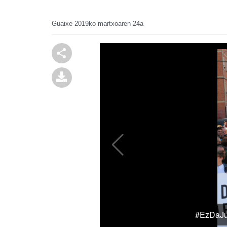
Guaixe
2019ko martxoaren 24a