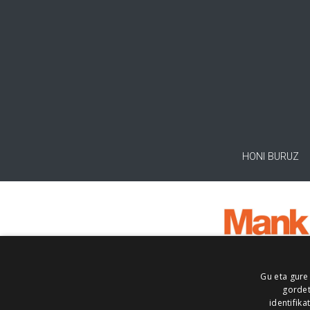
HONI BURUZ
Gu eta gure
gordet
identifika