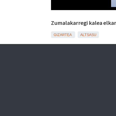
Zumalakarregi kalea elkar
GIZARTEA
ALTSASU