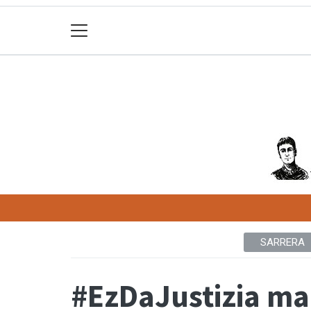
SARRERA
#EzDaJustizia ma