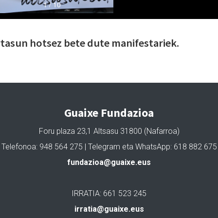
tasun hotsez bete dute manifestariek.
Guaixe Fundazioa
Foru plaza 23,1 Altsasu 31800 (Nafarroa)
Telefonoa: 948 564 275 | Telegram eta WhatsApp: 618 882 675
fundazioa@guaixe.eus
IRRATIA: 661 523 245
irratia@guaixe.eus