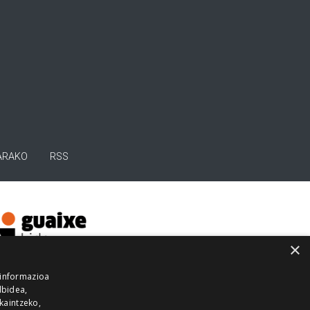
ARAKO
RSS
×
 informazioa
lbidea,
skaintzeko,