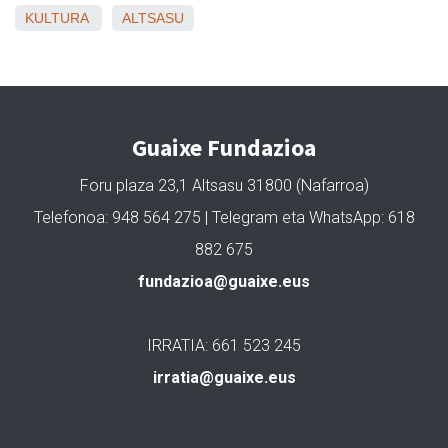
KULTURA
ALTSASU
Guaixe Fundazioa
Foru plaza 23,1 Altsasu 31800 (Nafarroa)
Telefonoa: 948 564 275 | Telegram eta WhatsApp: 618
882 675
fundazioa@guaixe.eus
IRRATIA: 661 523 245
irratia@guaixe.eus