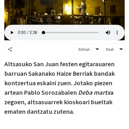
Entzun
Itzuli
Altsasuko San Juan festen egitarauaren
barruan Sakanako Haize Berriak bandak
kontzertua eskaini zuen. Jotako piezen
artean Pablo Sorozabalen
Deba martx
a
zegoen, altsasuarrek kioskoari bueltak
ematen dantzatu zutena.