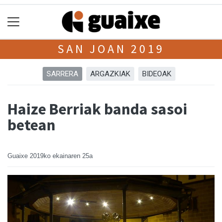
SAN JOAN 2019
SARRERA
ARGAZKIAK
BIDEOAK
Haize Berriak banda sasoi
betean
Guaixe
2019ko ekainaren 25a