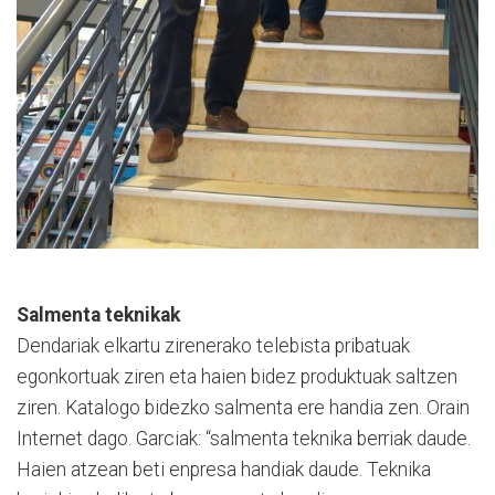
Salmenta teknikak
Dendariak elkartu zirenerako telebista pribatuak
egonkortuak ziren eta haien bidez produktuak saltzen
ziren. Katalogo bidezko salmenta ere handia zen. Orain
Internet dago. Garciak: “salmenta teknika berriak daude.
Haien atzean beti enpresa handiak daude. Teknika