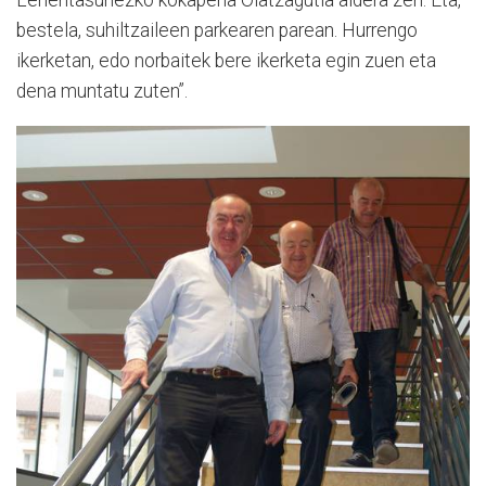
Lehentasunezko kokapena Olatzagutia aldera zen. Eta,
bestela, suhiltzaileen parkearen parean. Hurrengo
ikerketan, edo norbaitek bere ikerketa egin zuen eta
dena muntatu zuten”.