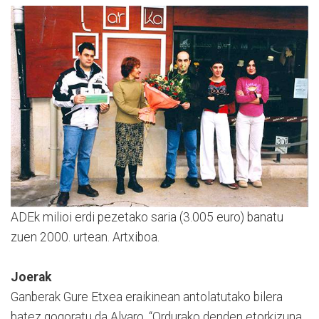
ADEk milioi erdi pezetako saria (3.005 euro) banatu
zuen 2000. urtean. Artxiboa.
Joerak
Ganberak Gure Etxea eraikinean antolatutako bilera
batez gogoratu da Alvaro. “Ordurako denden etorkizuna