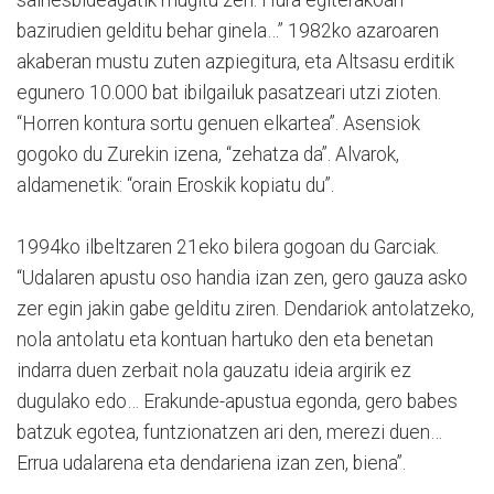
saihesbideagatik mugitu zen. Hura egiterakoan
bazirudien gelditu behar ginela…” 1982ko azaroaren
akaberan mustu zuten azpiegitura, eta Altsasu erditik
egunero 10.000 bat ibilgailuk pasatzeari utzi zioten.
“Horren kontura sortu genuen elkartea”. Asensiok
gogoko du Zurekin izena, “zehatza da”. Alvarok,
aldamenetik: “orain Eroskik kopiatu du”.
1994ko ilbeltzaren 21eko bilera gogoan du Garciak.
“Udalaren apustu oso handia izan zen, gero gauza asko
zer egin jakin gabe gelditu ziren. Dendariok antolatzeko,
nola antolatu eta kontuan hartuko den eta benetan
indarra duen zerbait nola gauzatu ideia argirik ez
dugulako edo… Erakunde-apustua egonda, gero babes
batzuk egotea, funtzionatzen ari den, merezi duen…
Errua udalarena eta dendariena izan zen, biena”.