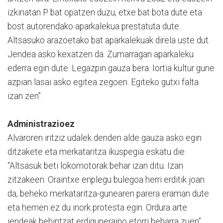
izkinatan P bat opatzen duzu, etxe bat bota dute eta
bost autorendako aparkalekua prestatuta dute.
Altsasuko arazoetako bat aparkalekuak direla uste dut.
Jendea asko kexatzen da. Zumarragan aparkaleku
ederra egin dute. Legazpin gauza bera. Iortia kultur gune
azpian lasai asko egitea zegoen. Egiteko gutxi falta
izan zen”.
Administrazioez
Alvaroren iritziz udalek denden alde gauza asko egin
ditzakete eta merkataritza ikuspegia eskatu die.
“Altsasuk beti lokomotorak behar izan ditu. Izan
zitzakeen. Oraintxe enplegu bulegoa herri erditik joan
da, beheko merkataritza-gunearen parera eraman dute
eta hemen ez du inork protesta egin. Ordura arte
jendeak behintzat erdiguneraino etorri beharra zuen”.