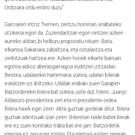
Ordiziara ordu-erdiro duzu”.
Garciaren iritziz “hemen, zentzu horretan, erabateko
utzikeria egon da. Zuzendaritzan egon nintzen azken
aurreko aldian, bi helburu proposatu nituen. Bata,
elkartea Sakanara zabaltzea, eta ostalaritza eta
zerbitzuak hartzea ere. Azken horiek elkarte barruan
egotea askoz aberasgarriagoa iruditzen zitzaidan.
Bestea, udalarekin harremana izatea, udalari bilerak
eskatzen ez ibiltzeko. Udalak erabaki zuen Garapen
Batzorderekin bilera bat izatea, uste dut, hilero. Juanjo
Aldasoro presidentea zen eta ni presidente-ordea.
Bilera haiek egin ziren. Akta guztiak gordeak ditut. Bilera
guztiak adeitsuak izan ziren. Bileretan talde batek berak
ere ez zuen kontrako traba bat ere jarri. Batzordetik
plenora ez zen ezer iristen. Eta plenora iristen zenean