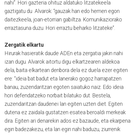
nahi”. Hori gazteria ohituz aldatuko litzatekeela
gaztigatu du Alvarok: “gauzak han edo hemen egon
daitezkeela, joan-etorrian gabiltza. Komunikaziorako
erraztasuna duzu. Hori erraztu beharko litzateke”.
Zergatik elkartu
Hirurak hasieratik daude ADEn eta zergatia jakin nahi
izan dugu. Alvarok aitortu digu elkartzearen aldekoa
dela, baita elkartean denbora dela ez duela ezer egiten
ere: “ideia bat badut eta lanerako gogoz harrapatzen
banau, zuzendaritzan egoten saiatuko naiz. Edo ideia
hori defendatzeko norbait bilatuko dut. Bestela,
zuzendaritzan daudenei lan egiten uzten diet. Egiten
dutena ez zaidala gustatzen esatea beroaldi merkeak
dira. Egiten ari denarekin ados ez bazaude, eta ekarpena
egin badezakezu, eta lan egin nahi baduzu, ziurrenik