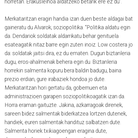
horretan. Erakusleihoa aldatzeko betarik ere ez du”.
Merkataritzan eragin handia izan duen beste aldagai bat
gaineratu du Alvarok, soziopolitika. “Politika aldatu egin
da. Dendariok soldatak aldarrikatu behar genituela
esateagatik nitaz barre egin zuten inoiz. Low costera jo
da: soldatak jaitsi dira, ez du ematen. Dugun biztanleria
dugu, eros-ahalmenak behera egin du. Biztanleria
horrekin salmenta kopuru bera baldin badugu, baina
prezio erdian, gure irabaziek hondoa jo dute.
Merkataritzan hori gertatu da, gobernuen eta
administrazioen garapen soziopolitikoagatik izan da.
Horra eraman gaituzte. Jakina, azkarragoak direnek,
sareen bidez salmentak biderkatzea lortzen dutenek,
handiek, euren salmentak handituz salbatzen dute.
Salmenta horiek txikiagoengan eragina dute,