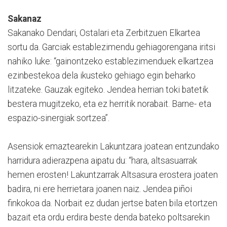
Sakanaz
Sakanako Dendari, Ostalari eta Zerbitzuen Elkartea
sortu da. Garciak establezimendu gehiagorengana iritsi
nahiko luke: “gainontzeko establezimenduek elkartzea
ezinbestekoa dela ikusteko gehiago egin beharko
litzateke. Gauzak egiteko. Jendea herrian toki batetik
bestera mugitzeko, eta ez herritik norabait. Barne- eta
espazio-sinergiak sortzea”.
Asensiok emaztearekin Lakuntzara joatean entzundako
harridura adierazpena aipatu du: “hara, altsasuarrak
hemen erosten! Lakuntzarrak Altsasura erostera joaten
badira, ni ere herrietara joanen naiz. Jendea piñoi
finkokoa da. Norbait ez dudan jertse baten bila etortzen
bazait eta ordu erdira beste denda bateko poltsarekin