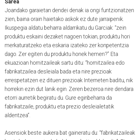
Sarea
Joandako garaietan dendei denak ia ongi funtzionatzen
zien, baina orain haietako askok ez dute jarraipenik.
Ikuspegia aldatu beharra aldarrikatu du Garciak: “zein
produktu eskaini dezaket nagoen tokian, produktu hori
merkaturatzeko eta eskaria izateko zer konpetentzia
dago. Zer egiten du produktu honek hemen?” Eta
ekuazioan hornitzaileak sartu ditu: “hornitzailea edo
fabrikatzailea desleiala bada eta nire prezioak
errespetatzen ez dituen prezioak Interneten baditu, nik
horrekin ezin dut lanik egin. Zeren bezeroa nire dendara
etorri aurretik begiratu du. Gure eginbeharra da
fabrikatzaile, produktu eta prezio desleialetatik
aldentzea”.
Asensiok beste aukera bat gaineratu du: “fabrikatzaileak