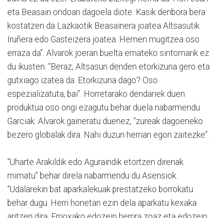
eta Beasain ondoan dagoela diote. Kasik denbora bera
kostatzen da Lazkaotik Beasainera joatea Altsasutik
Iruñera edo Gasteizera joatea. Hemen mugitzea oso
erraza da”. Alvarok joeran buelta emateko sintomarik ez
du ikusten. “Beraz, Altsasun denden etorkizuna gero eta
gutxiago izatea da. Etorkizuna dago? Oso
espezializatuta, bai”. Horretarako dendariek duen
produktua oso ongi ezagutu behar duela nabarmendu
Garciak. Alvarok gaineratu duenez, “zureak dagoeneko
bezero globalak dira. Nahi duzun herrian egon zaitezke”.
“Uharte Arakildik edo Aguraindik etortzen direnak
mimatu” behar direla nabarmendu du Asensiok.
“Udalarekin bat aparkalekuak prestatzeko borrokatu
behar dugu. Herri honetan ezin dela aparkatu kexaka
aritzen dira. Errioxako edozein herrira zoaz eta edozein