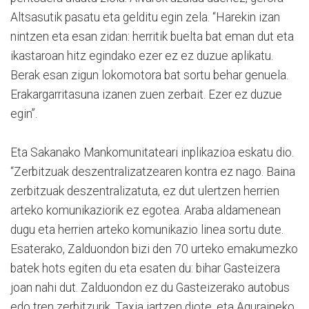
Altsasutik pasatu eta gelditu egin zela. “Harekin izan
nintzen eta esan zidan: herritik buelta bat eman dut eta
ikastaroan hitz egindako ezer ez ez duzue aplikatu.
Berak esan zigun lokomotora bat sortu behar genuela.
Erakargarritasuna izanen zuen zerbait. Ezer ez duzue
egin”.
Eta Sakanako Mankomunitateari inplikazioa eskatu dio.
“Zerbitzuak deszentralizatzearen kontra ez nago. Baina
zerbitzuak deszentralizatuta, ez dut ulertzen herrien
arteko komunikaziorik ez egotea. Araba aldamenean
dugu eta herrien arteko komunikazio linea sortu dute.
Esaterako, Zalduondon bizi den 70 urteko emakumezko
batek hots egiten du eta esaten du: bihar Gasteizera
joan nahi dut. Zalduondon ez du Gasteizerako autobus
edo tren zerbitzurik. Taxia jartzen diote, eta Aguraineko