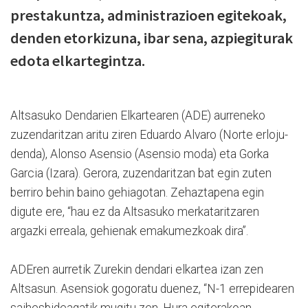
prestakuntza, administrazioen egitekoak,
denden etorkizuna, ibar sena, azpiegiturak
edota elkartegintza.
Altsasuko Dendarien Elkartearen (ADE) aurreneko
zuzendaritzan aritu ziren Eduardo Alvaro (Norte erloju-
denda), Alonso Asensio (Asensio moda) eta Gorka
Garcia (Izara). Gerora, zuzendaritzan bat egin zuten
berriro behin baino gehiagotan. Zehaztapena egin
digute ere, “hau ez da Altsasuko merkataritzaren
argazki erreala, gehienak emakumezkoak dira”.
ADEren aurretik Zurekin dendari elkartea izan zen
Altsasun. Asensiok gogoratu duenez, “N-1 errepidearen