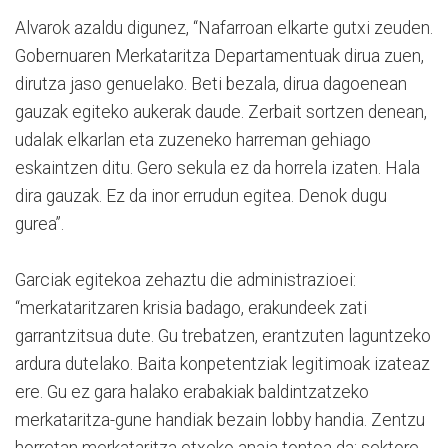
Alvarok azaldu digunez, “Nafarroan elkarte gutxi zeuden.
Gobernuaren Merkataritza Departamentuak dirua zuen,
dirutza jaso genuelako. Beti bezala, dirua dagoenean
gauzak egiteko aukerak daude. Zerbait sortzen denean,
udalak elkarlan eta zuzeneko harreman gehiago
eskaintzen ditu. Gero sekula ez da horrela izaten. Hala
dira gauzak. Ez da inor errudun egitea. Denok dugu
gurea”.
Garciak egitekoa zehaztu die administrazioei:
“merkataritzaren krisia badago, erakundeek zati
garrantzitsua dute. Gu trebatzen, erantzuten laguntzeko
ardura dutelako. Baita konpetentziak legitimoak izateaz
ere. Gu ez gara halako erabakiak baldintzatzeko
merkataritza-gune handiak bezain lobby handia. Zentzu