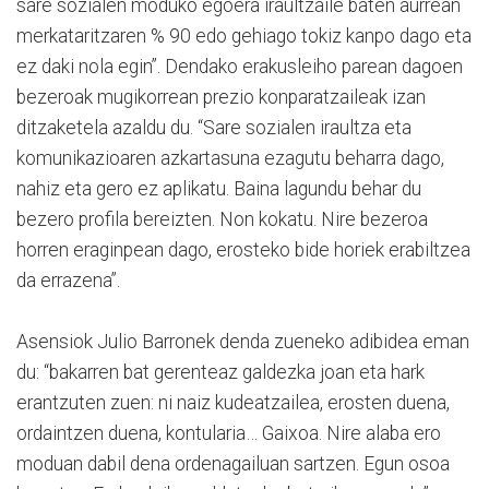
sare sozialen moduko egoera iraultzaile baten aurrean
merkataritzaren % 90 edo gehiago tokiz kanpo dago eta
ez daki nola egin”. Dendako erakusleiho parean dagoen
bezeroak mugikorrean prezio konparatzaileak izan
ditzaketela azaldu du. “Sare sozialen iraultza eta
komunikazioaren azkartasuna ezagutu beharra dago,
nahiz eta gero ez aplikatu. Baina lagundu behar du
bezero profila bereizten. Non kokatu. Nire bezeroa
horren eraginpean dago, erosteko bide horiek erabiltzea
da errazena”.
Asensiok Julio Barronek denda zueneko adibidea eman
du: “bakarren bat gerenteaz galdezka joan eta hark
erantzuten zuen: ni naiz kudeatzailea, erosten duena,
ordaintzen duena, kontularia… Gaixoa. Nire alaba ero
moduan dabil dena ordenagailuan sartzen. Egun osoa