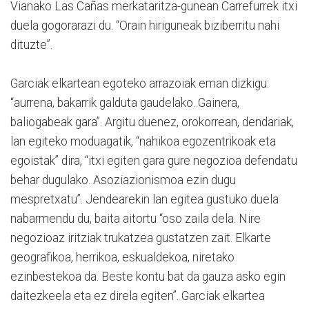
Vianako Las Cañas merkataritza-gunean Carrefurrek itxi
duela gogorarazi du. “Orain hiriguneak biziberritu nahi
dituzte”.
Garciak elkartean egoteko arrazoiak eman dizkigu:
“aurrena, bakarrik galduta gaudelako. Gainera,
baliogabeak gara”. Argitu duenez, orokorrean, dendariak,
lan egiteko moduagatik, “nahikoa egozentrikoak eta
egoistak” dira, “itxi egiten gara gure negozioa defendatu
behar dugulako. Asoziazionismoa ezin dugu
mespretxatu”. Jendearekin lan egitea gustuko duela
nabarmendu du, baita aitortu “oso zaila dela. Nire
negozioaz iritziak trukatzea gustatzen zait. Elkarte
geografikoa, herrikoa, eskualdekoa, niretako
ezinbestekoa da. Beste kontu bat da gauza asko egin
daitezkeela eta ez direla egiten”. Garciak elkartea