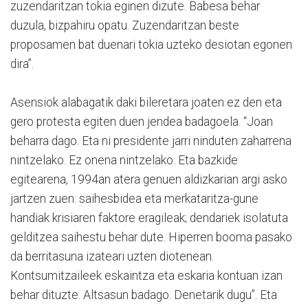
zuzendaritzan tokia eginen dizute. Babesa behar
duzula, bizpahiru opatu. Zuzendaritzan beste
proposamen bat duenari tokia uzteko desiotan egonen
dira”.
Asensiok alabagatik daki bileretara joaten ez den eta
gero protesta egiten duen jendea badagoela. “Joan
beharra dago. Eta ni presidente jarri ninduten zaharrena
nintzelako. Ez onena nintzelako. Eta bazkide
egitearena, 1994an atera genuen aldizkarian argi asko
jartzen zuen: saihesbidea eta merkataritza-gune
handiak krisiaren faktore eragileak; dendariek isolatuta
gelditzea saihestu behar dute. Hiperren booma pasako
da berritasuna izateari uzten diotenean.
Kontsumitzaileek eskaintza eta eskaria kontuan izan
behar dituzte. Altsasun badago. Denetarik dugu”. Eta