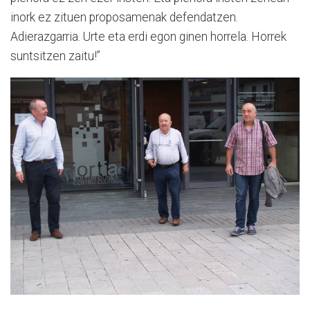
inork ez zituen proposamenak defendatzen.
Adierazgarria. Urte eta erdi egon ginen horrela. Horrek
suntsitzen zaitu!”