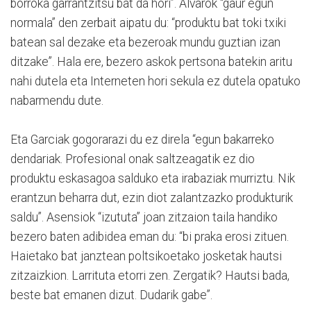
borroka garrantzitsu bat da hori”. Alvarok “gaur egun
normala” den zerbait aipatu du: “produktu bat toki txiki
batean sal dezake eta bezeroak mundu guztian izan
ditzake”. Hala ere, bezero askok pertsona batekin aritu
nahi dutela eta Interneten hori sekula ez dutela opatuko
nabarmendu dute.
Eta Garciak gogorarazi du ez direla “egun bakarreko
dendariak. Profesional onak saltzeagatik ez dio
produktu eskasagoa salduko eta irabaziak murriztu. Nik
erantzun beharra dut, ezin diot zalantzazko produkturik
saldu”. Asensiok “izututa” joan zitzaion taila handiko
bezero baten adibidea eman du: “bi praka erosi zituen.
Haietako bat janztean poltsikoetako josketak hautsi
zitzaizkion. Larrituta etorri zen. Zergatik? Hautsi bada,
beste bat emanen dizut. Dudarik gabe”.