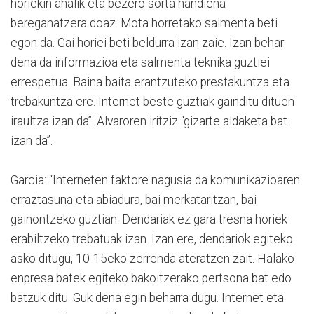
horiekin ahalik eta bezero sorta handiena
bereganatzera doaz. Mota horretako salmenta beti
egon da. Gai horiei beti beldurra izan zaie. Izan behar
dena da informazioa eta salmenta teknika guztiei
errespetua. Baina baita erantzuteko prestakuntza eta
trebakuntza ere. Internet beste guztiak gainditu dituen
iraultza izan da”. Alvaroren iritziz “gizarte aldaketa bat
izan da”.
Garcia: “Interneten faktore nagusia da komunikazioaren
erraztasuna eta abiadura, bai merkataritzan, bai
gainontzeko guztian. Dendariak ez gara tresna horiek
erabiltzeko trebatuak izan. Izan ere, dendariok egiteko
asko ditugu, 10-15eko zerrenda ateratzen zait. Halako
enpresa batek egiteko bakoitzerako pertsona bat edo
batzuk ditu. Guk dena egin beharra dugu. Internet eta