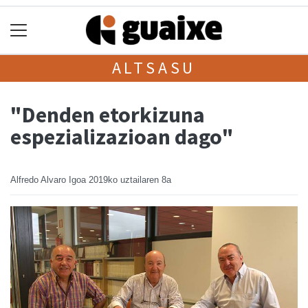
ALTSASU
"Denden etorkizuna
espezializazioan dago"
Alfredo Alvaro Igoa
2019ko uztailaren 8a