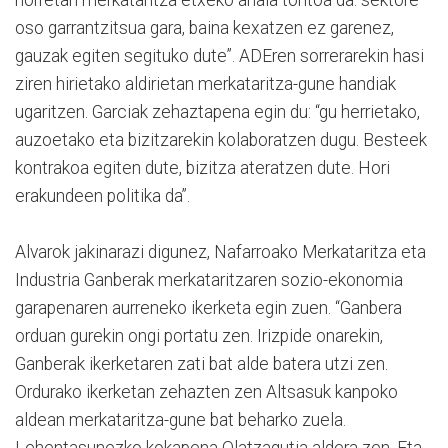
horretan merkataritza etxeko anaia tontoa da: sektore
oso garrantzitsua gara, baina kexatzen ez garenez,
gauzak egiten segituko dute”. ADEren sorrerarekin hasi
ziren hirietako aldirietan merkataritza-gune handiak
ugaritzen. Garciak zehaztapena egin du: “gu herrietako,
auzoetako eta bizitzarekin kolaboratzen dugu. Besteek
kontrakoa egiten dute, bizitza ateratzen dute. Hori
erakundeen politika da”.
Alvarok jakinarazi digunez, Nafarroako Merkataritza eta
Industria Ganberak merkataritzaren sozio-ekonomia
garapenaren aurreneko ikerketa egin zuen. “Ganbera
orduan gurekin ongi portatu zen. Irizpide onarekin,
Ganberak ikerketaren zati bat alde batera utzi zen.
Ordurako ikerketan zehazten zen Altsasuk kanpoko
aldean merkataritza-gune bat beharko zuela.