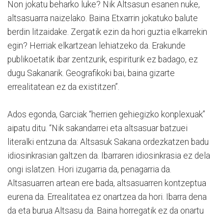
Non jokatu beharko luke? Nik Altsasun esanen nuke,
altsasuarra naizelako. Baina Etxarrin jokatuko balute
berdin litzaidake. Zergatik ezin da hori guztia elkarrekin
egin? Herriak elkartzean lehiatzeko da. Erakunde
publikoetatik ibar zentzurik, espiriturik ez badago, ez
dugu Sakanarik. Geografikoki bai, baina gizarte
errealitatean ez da existitzen”.
Ados egonda, Garciak “herrien gehiegizko konplexuak”
aipatu ditu. “Nik sakandarrei eta altsasuar batzuei
literalki entzuna da: Altsasuk Sakana ordezkatzen badu
idiosinkrasian galtzen da. Ibarraren idiosinkrasia ez dela
ongi islatzen. Hori izugarria da, penagarria da.
Altsasuarren artean ere bada, altsasuarren kontzeptua
eurena da. Errealitatea ez onartzea da hori. Ibarra dena
da eta burua Altsasu da. Baina horregatik ez da onartu