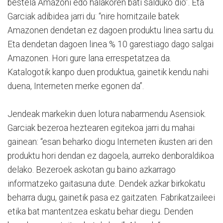
bestela Amazoni edo halakoren bati salduko dio”. Eta
Garciak adibidea jarri du: “nire hornitzaile batek
Amazonen dendetan ez dagoen produktu linea sartu du.
Eta dendetan dagoen linea % 10 garestiago dago salgai
Amazonen. Hori gure lana errespetatzea da.
Katalogotik kanpo duen produktua, gainetik kendu nahi
duena, Interneten merke egonen da”.
Jendeak markekin duen lotura nabarmendu Asensiok.
Garciak bezeroa heztearen egitekoa jarri du mahai
gainean: “esan beharko diogu Interneten ikusten ari den
produktu hori dendan ez dagoela, aurreko denboraldikoa
delako. Bezeroek askotan gu baino azkarrago
informatzeko gaitasuna dute. Dendek azkar birkokatu
beharra dugu, gainetik pasa ez gaitzaten. Fabrikatzaileei
etika bat mantentzea eskatu behar diegu. Denden