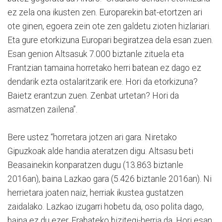
ez zela ona ikusten zen. Europarekin bat-etortzen ari
ote ginen, egoera zein ote zen galdetu zioten hizlariari.
Eta gure etorkizuna Europari begiratzea dela esan zuen.
Esan genion Altsasuk 7.000 biztanle zituela eta
Frantzian tamaina horretako herri batean ez dago ez
dendarik ezta ostalaritzarik ere. Hori da etorkizuna?
Baietz erantzun zuen. Zenbat urtetan? Hori da
asmatzen zailena”.
Bere ustez “horretara jotzen ari gara. Niretako
Gipuzkoak alde handia ateratzen digu. Altsasu beti
Beasainekin konparatzen dugu (13.863 biztanle
2016an), baina Lazkao gara (5.426 biztanle 2016an). Ni
herrietara joaten naiz, herriak ikustea gustatzen
zaidalako. Lazkao izugarri hobetu da, oso polita dago,
baina ez du ezer. Erabateko bizitegi-herria da. Hori esan