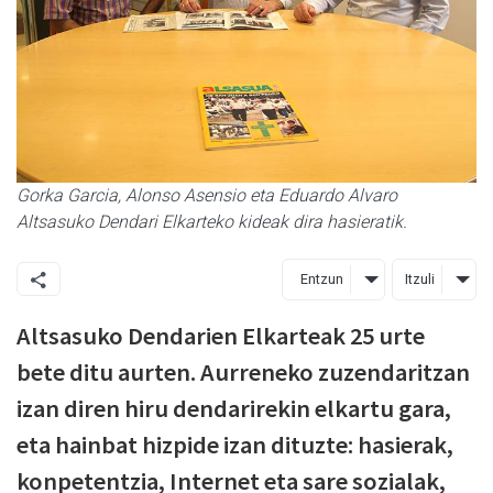
Gorka Garcia, Alonso Asensio eta Eduardo Alvaro
Altsasuko Dendari Elkarteko kideak dira hasieratik.
Entzun
Itzuli
Altsasuko Dendarien Elkarteak 25 urte
bete ditu aurten. Aurreneko zuzendaritzan
izan diren hiru dendarirekin elkartu gara,
eta hainbat hizpide izan dituzte: hasierak,
konpetentzia, Internet eta sare sozialak,