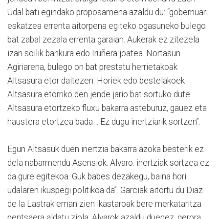
Udal bati egindako proposamena azaldu du: “gobernuari
eskatzea errenta aitorpena egiteko ogasuneko bulego
bat zabal zezala errenta garaian. Aukerak ez zitezela
izan soilik bankura edo Iruñera joatea. Nortasun
Agiriarena, bulego on bat prestatu herrietakoak
Altsasura etor daitezen. Horiek edo bestelakoek
Altsasura etorriko den jende jario bat sortuko dute.
Altsasura etortzeko fluxu bakarra asteburuz, gauez eta
haustera etortzea bada… Ez dugu inertziarik sortzen”.
Egun Altsasuk duen inertzia bakarra azoka besterik ez
dela nabarmendu Asensiok. Alvaro: inertziak sortzea ez
da gure egitekoa. Guk babes dezakegu, baina hori
udalaren ikuspegi politikoa da”. Garciak aitortu du Diaz
de la Lastrak eman zien ikastaroak bere merkataritza
pentsaera aldatu ziola. Alvarok azaldu duenez, gerora