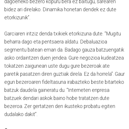
dagoeneko bezero kopuru bera ez baitugu, sarearen
bidez ari direlako. Dinamika honetan dendek ez dute
etorkizunik”.
Garciaren iritziz denda txikiek etorkizuna dute. “Mugitu
beharra dago eta pentsaera aldatu. Debaluazioa
segmentu batean eman da. Badago gauza batzuengatik
asko ordaintzen duen jendea. Gure negozioa kudeatzea
tokatzen zaigunean uste dugu gure bezeroak ate
paretik pasatzen diren guztiak direla. Ez da horrela”. Gaur
egun bezeroaren fideltasuna irabazteko beste bitarteko
batzuk daudela gaineratu du. “Interneten enpresa
batzuek dendari askok baino hobe tratatzen dute
bezeroa. Zer gertatzen den ikusteko probatu egiten
dudalako dakit”.