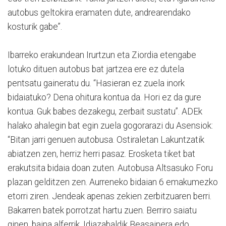
autobus geltokira eramaten dute, andrearendako
kosturik gabe”.
Ibarreko erakundean Irurtzun eta Ziordia etengabe
lotuko dituen autobus bat jartzea ere ez dutela
pentsatu gaineratu du. “Hasieran ez zuela inork
bidaiatuko? Dena ohitura kontua da. Hori ez da gure
kontua. Guk babes dezakegu, zerbait sustatu”. ADEk
halako ahalegin bat egin zuela gogorarazi du Asensiok:
“Bitan jarri genuen autobusa. Ostiraletan Lakuntzatik
abiatzen zen, herriz herri pasaz. Erosketa tiket bat
erakutsita bidaia doan zuten. Autobusa Altsasuko Foru
plazan gelditzen zen. Aurreneko bidaian 6 emakumezko
etorri ziren. Jendeak apenas zekien zerbitzuaren berri.
Bakarren batek porrotzat hartu zuen. Berriro saiatu
ginen, baina alferrik. Idiazabaldik Beasainera edo