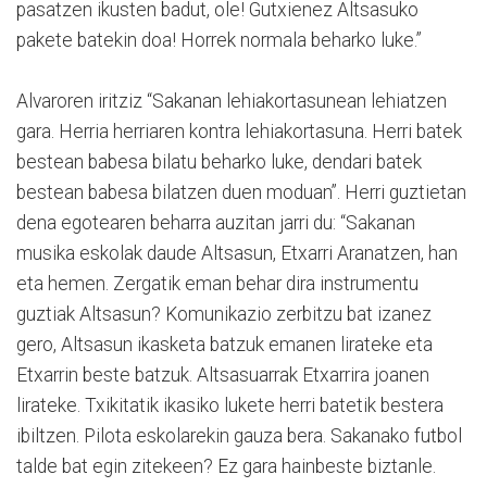
pasatzen ikusten badut, ole! Gutxienez Altsasuko
pakete batekin doa! Horrek normala beharko luke.”
Alvaroren iritziz “Sakanan lehiakortasunean lehiatzen
gara. Herria herriaren kontra lehiakortasuna. Herri batek
bestean babesa bilatu beharko luke, dendari batek
bestean babesa bilatzen duen moduan”. Herri guztietan
dena egotearen beharra auzitan jarri du: “Sakanan
musika eskolak daude Altsasun, Etxarri Aranatzen, han
eta hemen. Zergatik eman behar dira instrumentu
guztiak Altsasun? Komunikazio zerbitzu bat izanez
gero, Altsasun ikasketa batzuk emanen lirateke eta
Etxarrin beste batzuk. Altsasuarrak Etxarrira joanen
lirateke. Txikitatik ikasiko lukete herri batetik bestera
ibiltzen. Pilota eskolarekin gauza bera. Sakanako futbol
talde bat egin zitekeen? Ez gara hainbeste biztanle.