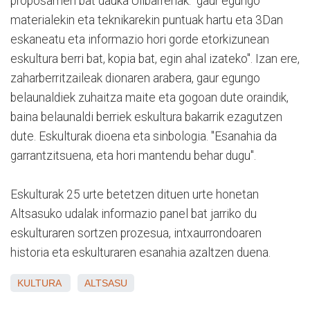
proposamen bat dauka Ulibarrenak: "gaur egungo
materialekin eta teknikarekin puntuak hartu eta 3Dan
eskaneatu eta informazio hori gorde etorkizunean
eskultura berri bat, kopia bat, egin ahal izateko". Izan ere,
zaharberritzaileak dionaren arabera, gaur egungo
belaunaldiek zuhaitza maite eta gogoan dute oraindik,
baina belaunaldi berriek eskultura bakarrik ezagutzen
dute. Eskulturak dioena eta sinbologia. "Esanahia da
garrantzitsuena, eta hori mantendu behar dugu".
Eskulturak 25 urte betetzen dituen urte honetan
Altsasuko udalak informazio panel bat jarriko du
eskulturaren sortzen prozesua, intxaurrondoaren
historia eta eskulturaren esanahia azaltzen duena.
KULTURA
ALTSASU