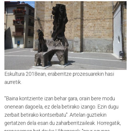
Eskultura 2018ean, eraberritze prozesuarekin hasi
aurretik.
"Baina kontziente izan behar gara, orain bere modu
onenean dagoela, ez dela betirako izango. Ezin dugu
zerbait betirako kontserbatu". Artelan guztiekin
gertatzen dela esan du zaharberritzaileak. Horregatik,