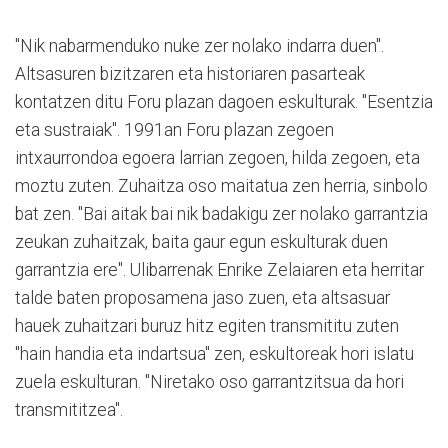
"Nik nabarmenduko nuke zer nolako indarra duen".
Altsasuren bizitzaren eta historiaren pasarteak
kontatzen ditu Foru plazan dagoen eskulturak. "Esentzia
eta sustraiak". 1991an Foru plazan zegoen
intxaurrondoa egoera larrian zegoen, hilda zegoen, eta
moztu zuten. Zuhaitza oso maitatua zen herria, sinbolo
bat zen. "Bai aitak bai nik badakigu zer nolako garrantzia
zeukan zuhaitzak, baita gaur egun eskulturak duen
garrantzia ere". Ulibarrenak Enrike Zelaiaren eta herritar
talde baten proposamena jaso zuen, eta altsasuar
hauek zuhaitzari buruz hitz egiten transmititu zuten
"hain handia eta indartsua" zen, eskultoreak hori islatu
zuela eskulturan. "Niretako oso garrantzitsua da hori
transmititzea".