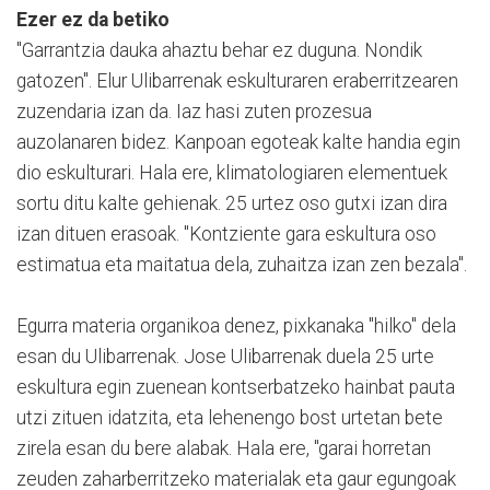
Ezer ez da betiko
"Garrantzia dauka ahaztu behar ez duguna. Nondik
gatozen". Elur Ulibarrenak eskulturaren eraberritzearen
zuzendaria izan da. Iaz hasi zuten prozesua
auzolanaren bidez. Kanpoan egoteak kalte handia egin
dio eskulturari. Hala ere, klimatologiaren elementuek
sortu ditu kalte gehienak. 25 urtez oso gutxi izan dira
izan dituen erasoak. "Kontziente gara eskultura oso
estimatua eta maitatua dela, zuhaitza izan zen bezala".
Egurra materia organikoa denez, pixkanaka "hilko" dela
esan du Ulibarrenak. Jose Ulibarrenak duela 25 urte
eskultura egin zuenean kontserbatzeko hainbat pauta
utzi zituen idatzita, eta lehenengo bost urtetan bete
zirela esan du bere alabak. Hala ere, "garai horretan
zeuden zaharberritzeko materialak eta gaur egungoak