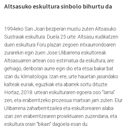
Altsasuko eskultura sinbolo bihurtu da
1994eko San Joan bezperan mustu zuten Altsasuko
Sustraiak eskultura. Duela 25 urte. Altsasu irudikatzen
duen eskultura Foru plazan zegoen intxaurrondoaren
zurarekin egin zuen Jose Ulibarrena eskultoreak.
Altsasuarren artean oso estimatua da eskultura, are
gehiago, denborari aurre egin dio eta etsai bakar bat
izan du: klimatologia. Izan ere, urte hauetan jasandako
kalteak euriak, eguzkiak eta abarrek sortu dituzte.
Hortaz, 2018. urtean eskulturaren egoera oso "larria"
zen, eta eraberritzeko prozesua martxan jarri zuten. Elur
Ulibarrena zaharberritzailea eta eskultorearen alaba
izan zen eraberritzearen proiektuaren zuzendaria, eta
eskultura orain "bikain" dagoela esan du.