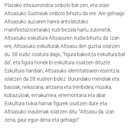
Plazako intxaurrondoa sinbolo bat zen, eta orain
Altsasuko Sustraiak sinbolo bihurtu da ere. Are gehiago
Altsasuko auziaren harira antolatutako
manifestazioetarako irudi bezala hartu zutenetik,
Altsasuko eskultura Altsasuren irudia bihurtu da. Izan
ere, Altsasuko eskulturak Altsasu den guztia islatzen
du. 38 irudiz osatuta dago, "figura bakoitza eskultura bat
da", eta figura horiek bi eskultura osatzen dituzte.
Eskultura handian, Altsasuko identitatearen esentzia
islatzen da 28 irudiren bidez: Burundako mendiak eta
basoak, nekazaria, artzaina eta trenbidea, musika,
kobazuloak, emakumea, erremontaria eta abar.
Eskultura txikia hamar figurek osatzen dute eta
Altsasuko inauteriak islatzen ditu. "Altsasu da; izan
zena, gaur egun dena eta gehiago".