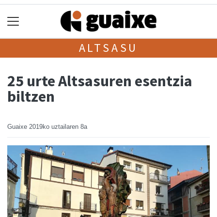
ALTSASU
25 urte Altsasuren esentzia
biltzen
Guaixe
2019ko uztailaren 8a