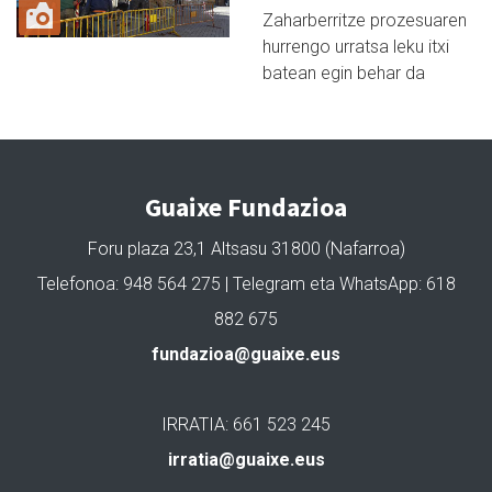
Zaharberritze prozesuaren
hurrengo urratsa leku itxi
batean egin behar da
Guaixe Fundazioa
Foru plaza 23,1 Altsasu 31800 (Nafarroa)
Telefonoa: 948 564 275 | Telegram eta WhatsApp: 618
882 675
fundazioa@guaixe.eus
IRRATIA: 661 523 245
irratia@guaixe.eus