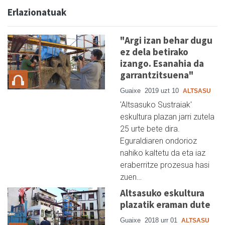
Erlazionatuak
"Argi izan behar dugu
ez dela betirako
izango. Esanahia da
garrantzitsuena"
Guaixe
2019 uzt 10
ALTSASU
'Altsasuko Sustraiak'
eskultura plazan jarri zutela
25 urte bete dira.
Eguraldiaren ondorioz
nahiko kaltetu da eta iaz
eraberritze prozesua hasi
zuen…
Altsasuko eskultura
plazatik eraman dute
Guaixe
2018 urr 01
ALTSASU