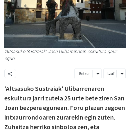
'Altsasuko Sustraiak' Jose Ulibarrenaren eskultura gaur
egun.
Entzun
Itzuli
'Altsasuko Sustraiak' Ulibarrenaren
eskultura jarri zutela 25 urte bete ziren San
Joan bezpera egunean. Foru plazan zegoen
intxaurrondoaren zurarekin egin zuten.
Zuhaitza herriko sinboloa zen, eta