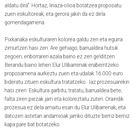
aldatu dira". Hortaz, linaza-olioa botatzea proposatu
zuen eskultoreak, eta gerora jakin da ez dela
gomendagarriena.
Pixkanaka eskulturaren kolorea galdu zen eta egurra
zimurtzen hasi zen. Are gehiago, barrualdea hutsik
zegoen, enborraren azala baino ez zen gelditzen.
Berandu baino lehen Elur Ulibarrenak eraberritzeko
proposamena aurkeztu zuen eta udalak 16.000 euro
bideratu zituen eskultura tratatzeko. Iaz prozesuarekin
hasi ziren. Eskultura garbitu, tratatu, barrualdea bete,
falta ziren piezak jarri eta koloreztatu zuten. Oraindik
prozesua ez dela amaitu esan du Elur Ulibarrenak, eta
datozen astetan andamioak jarriko dituzte berriz berniz
kapa pare bat botatzeko.