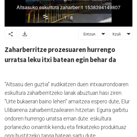
Entzun
Itzuli
Zaharberritze prozesuaren hurrengo
urratsa leku itxi batean egin behar da
"
Altsasu
den
guztia
"
irudikatzen
duen
intxaurrondoaren
eskultura
zaharberritzeko
lanak
abuztuan
hasi
ziren
.
"
Urte
bukaeran
baino
lehen
"
amaitzea
espero
dute, Elur
Ulibarrena zaharberritzailearen hitzetan
.
Egurra
garbitu
ondoren
hurrengo
urratsa
eman
dute
:
eskultura
porlanezko
oinarritik
kendu
eta
finkatzeko
produktuaz
ongi
bustitzeko
tanga
batean
sartu
dute
.