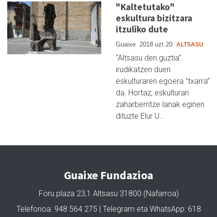
"Kaltetutako"
eskultura bizitzara
itzuliko dute
Guaixe
2018 uzt 20
ALTSASU
“Altsasu den guztia”
irudikatzen duen
eskulturaren egoera "txarra”
da. Hortaz, eskulturan
zaharberritze lanak eginen
dituzte Elur U…
Guaixe Fundazioa
Foru plaza 23,1 Altsasu 31800 (Nafarroa)
Telefonoa: 948 564 275 | Telegram eta WhatsApp: 618