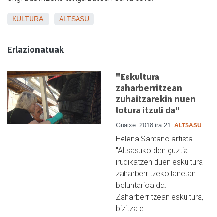
KULTURA
ALTSASU
Erlazionatuak
"Eskultura
zaharberritzean
zuhaitzarekin nuen
lotura itzuli da"
Guaixe
2018 ira 21
ALTSASU
Helena Santano artista
"Altsasuko den guztia"
irudikatzen duen eskultura
zaharberritzeko lanetan
boluntarioa da.
Zaharberritzean eskultura,
bizitza e…