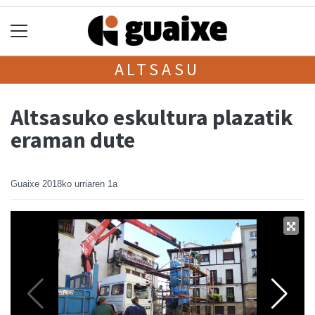
ALTSASU
Altsasuko eskultura plazatik
eraman dute
Guaixe
2018ko urriaren 1a