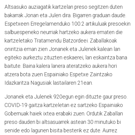
Altsasuko auziagatik kartzelan preso segitzen duten
bakarrak Jonan eta Julen dira. Bigarren graduan daude.
Espetxeen Erregelamenduko 100.2 artikuluak presoekin
salbuespeneko neurriak hartzeko aukera ematen die
kartzeletako Tratamendu Batzordeei. Zaballakoak
oniritzia eman zien Jonanek eta Julenek kalean lan
egiteko aurkeztu zituzten eskaerei, lan eskaintza bana
baitute. Baina kalera lanera ateratzeko aukera hori
atzera bota zuen Espainiako Espetxe Zaintzako
Idazkaritza Nagusiak lastailaren 21ean.
Jonanek eta Julenek 920egun egin dituzte gaur preso.
COVID-19 gaitza kartzeletan ez sartzeko Espainiako
Gobernuak haiek ixtea erabaki zuen. Ordutik Zaballan
preso dauden bi altsasuarrek astean 30 minutuko bi
senide edo lagunen bisita besterik ez dute. Aurrez