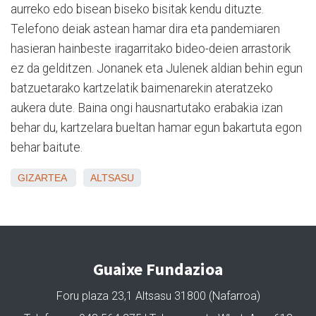
aurreko edo bisean biseko bisitak kendu dituzte.
Telefono deiak astean hamar dira eta pandemiaren
hasieran hainbeste iragarritako bideo-deien arrastorik
ez da gelditzen. Jonanek eta Julenek aldian behin egun
batzuetarako kartzelatik baimenarekin ateratzeko
aukera dute. Baina ongi hausnartutako erabakia izan
behar du, kartzelara bueltan hamar egun bakartuta egon
behar baitute.
GIZARTEA
ALTSASU
Guaixe Fundazioa
Foru plaza 23,1 Altsasu 31800 (Nafarroa)