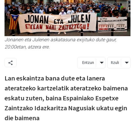
Jonanen eta Julenen askatasuna exijituko dute gaur,
20:00etan, atzera ere.
Entzun
Itzuli
Lan eskaintza bana dute eta lanera
ateratzeko kartzelatik ateratzeko baimena
eskatu zuten, baina Espainiako Espetxe
Zaintzako Idazkaritza Nagusiak ukatu egin
die baimena