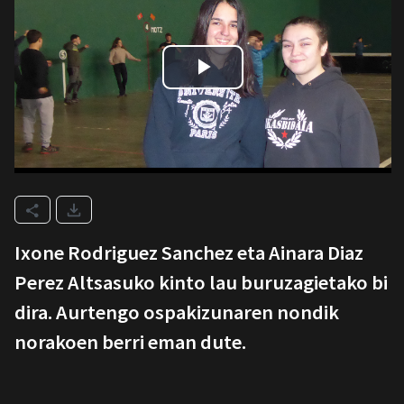
Ixone Rodriguez Sanchez eta Ainara Diaz
Perez Altsasuko kinto lau buruzagietako bi
dira. Aurtengo ospakizunaren nondik
norakoen berri eman dute.