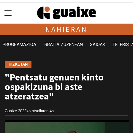
NAHIERAN
PROGRAMAZIOA
IRRATIA ZUZENEAN
SAIOAK
TELEBIST
HIZKETAN
"Pentsatu genuen kinto
ospakizuna bi aste
atzeratzea"
Guaixe
2022ko otsailaren 4a