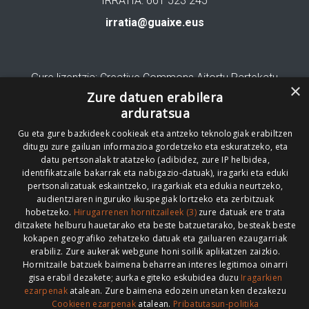
IRRATIA: 661 523 245
irratia@guaixe.eus
Gure lizentzia
: Creative Commons Aitortu Partekatu
×
Zure datuen erabilera
Codesyntaxek garatua
arduratsua
Gu eta gure bazkideek cookieak eta antzeko teknologiak erabiltzen
ditugu zure gailuan informazioa gordetzeko eta eskuratzeko, eta
datu pertsonalak tratatzeko (adibidez, zure IP helbidea,
identifikatzaile bakarrak eta nabigazio-datuak), iragarki eta eduki
pertsonalizatuak eskaintzeko, iragarkiak eta edukia neurtzeko,
HONI BURUZ
LEGE OHARRA
PUBLIZITATEA
audientziaren inguruko ikuspegiak lortzeko eta zerbitzuak
hobetzeko.
Hirugarrenen hornitzaileek (3)
zure datuak ere trata
ARAUAK
HARREMANETARAKO
RSS
ditzakete helburu hauetarako eta beste batzuetarako, besteak beste
kokapen geografiko zehatzeko datuak eta gailuaren ezaugarriak
erabiliz. Zure aukerak webgune honi soilik aplikatzen zaizkio.
Hornitzaile batzuek baimena beharrean interes legitimoa oinarri
gisa erabil dezakete; aurka egiteko eskubidea duzu
Iragarkien
>
ezarpenak
atalean. Zure baimena edozein unetan ken dezakezu
Cookieen ezarpenak
atalean.
Pribatutasun-politika