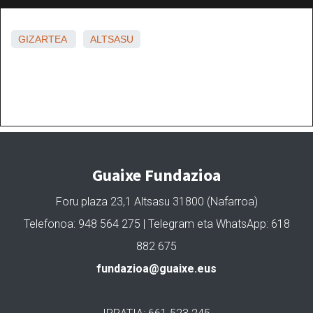
GIZARTEA
ALTSASU
Guaixe Fundazioa
Foru plaza 23,1 Altsasu 31800 (Nafarroa)
Telefonoa: 948 564 275 | Telegram eta WhatsApp: 618
882 675
fundazioa@guaixe.eus