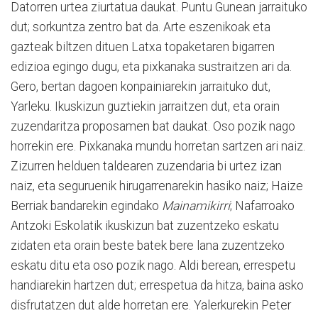
Datorren urtea ziurtatua daukat. Puntu Gunean jarraituko
dut; sorkuntza zentro bat da. Arte eszenikoak eta
gazteak biltzen dituen Latxa topaketaren bigarren
edizioa egingo dugu, eta pixkanaka sustraitzen ari da.
Gero, bertan dagoen konpainiarekin jarraituko dut,
Yarleku. Ikuskizun guztiekin jarraitzen dut, eta orain
zuzendaritza proposamen bat daukat. Oso pozik nago
horrekin ere. Pixkanaka mundu horretan sartzen ari naiz.
Zizurren helduen taldearen zuzendaria bi urtez izan
naiz, eta seguruenik hirugarrenarekin hasiko naiz; Haize
Berriak bandarekin egindako
Mainamikirri
; Nafarroako
Antzoki Eskolatik ikuskizun bat zuzentzeko eskatu
zidaten eta orain beste batek bere lana zuzentzeko
eskatu ditu eta oso pozik nago. Aldi berean, errespetu
handiarekin hartzen dut; errespetua da hitza, baina asko
disfrutatzen dut alde horretan ere. Yalerkurekin Peter