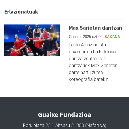
Erlazionatuak
Max Sarietan dantzan
Guaixe
2025 uzt 02
SAKANA
Laida Aldaz artista
etxarriarren La Faktoria
dantza zentroaren
dantzariek Max Sarietan
parte hartu zuten
koreografia batekin.
Guaixe Fundazioa
Foru plaza 23,1 Altsasu 31800 (Nafarroa)