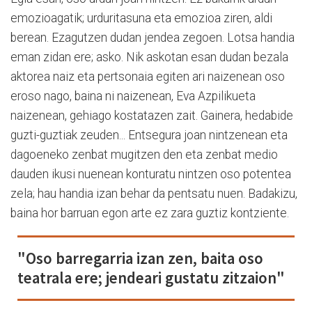
emozioagatik; urduritasuna eta emozioa ziren, aldi
berean. Ezagutzen dudan jendea zegoen. Lotsa handia
eman zidan ere; asko. Nik askotan esan dudan bezala
aktorea naiz eta pertsonaia egiten ari naizenean oso
eroso nago, baina ni naizenean, Eva Azpilikueta
naizenean, gehiago kostatazen zait. Gainera, hedabide
guzti-guztiak zeuden... Entsegura joan nintzenean eta
dagoeneko zenbat mugitzen den eta zenbat medio
dauden ikusi nuenean konturatu nintzen oso potentea
zela; hau handia izan behar da pentsatu nuen. Badakizu,
baina hor barruan egon arte ez zara guztiz kontziente.
"Oso barregarria izan zen, baita oso
teatrala ere; jendeari gustatu zitzaion"