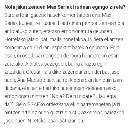
Nola jakin zenuen Max Sariak Iruñean egingo zirela?
Gure artean gauzak hauek komentatzen dira; Max
Sariak Iruñea, ze ilusioa! Hasi ginen pentsatzen ea nola
antolatuko zuten, eta oso emozionatuta geunden.
Horrelako jaialdi bat, maila honetakoa, Iruñera ekartzea
zoragarria da. Orduan, espektatibarekin geunden. Egia
esan, ni oso lasai nengoen denbora handiarekin esan
zutelako. Albistea bazegoen, baina ahaztu egin
zitzaidan. Orduan, jaialdiko zuzendariaren dei bat jaso
nuen, Ana Maestrojuan, aurretik berarekin lan egin izan
dudana, eta parte hartuko nuela esan zidanean asko
emozionatu nintzen. "Nola? Deitu didate? Hau egia
da?". Gero SGAEko ordezkariarekin harremanetan jarri
nintzen arte ez nuen guztiz sinistu; azkenean, baiezkoa
jaso nuen. Niretako opari bat izan da.