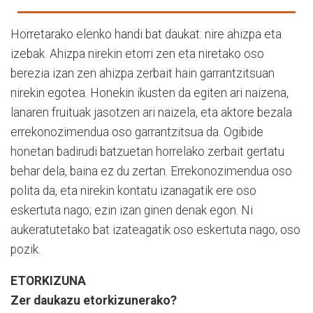
Horretarako elenko handi bat daukat: nire ahizpa eta
izebak. Ahizpa nirekin etorri zen eta niretako oso
berezia izan zen ahizpa zerbait hain garrantzitsuan
nirekin egotea. Honekin ikusten da egiten ari naizena,
lanaren fruituak jasotzen ari naizela, eta aktore bezala
errekonozimendua oso garrantzitsua da. Ogibide
honetan badirudi batzuetan horrelako zerbait gertatu
behar dela, baina ez du zertan. Errekonozimendua oso
polita da, eta nirekin kontatu izanagatik ere oso
eskertuta nago; ezin izan ginen denak egon. Ni
aukeratutetako bat izateagatik oso eskertuta nago; oso
pozik.
ETORKIZUNA
Zer daukazu etorkizunerako?