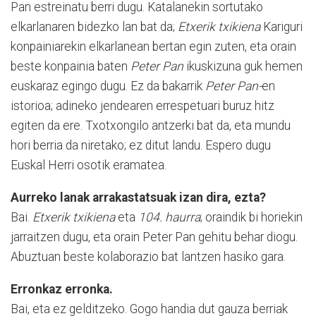
Pan estreinatu berri dugu. Katalanekin sortutako
elkarlanaren bidezko lan bat da;
Etxerik txikiena
Kariguri
konpainiarekin elkarlanean bertan egin zuten, eta orain
beste konpainia baten
Peter Pan
ikuskizuna guk hemen
euskaraz egingo dugu. Ez da bakarrik
Peter Pan-
en
istorioa; adineko jendearen errespetuari buruz hitz
egiten da ere. Txotxongilo antzerki bat da, eta mundu
hori berria da niretako; ez ditut landu. Espero dugu
Euskal Herri osotik eramatea.
Aurreko lanak arrakastatsuak izan dira, ezta?
Bai.
Etxerik txikiena
eta
104. haurra
; oraindik bi horiekin
jarraitzen dugu, eta orain Peter Pan gehitu behar diogu.
Abuztuan beste kolaborazio bat lantzen hasiko gara.
Erronkaz erronka.
Bai, eta ez gelditzeko. Gogo handia dut gauza berriak