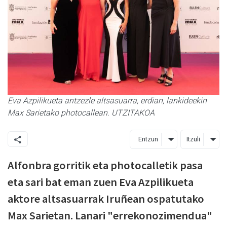
Eva Azpilikueta antzezle altsasuarra, erdian, lankideekin
Max Sarietako photocallean. UTZITAKOA
Entzun
Itzuli
Alfonbra gorritik eta photocalletik pasa
eta sari bat eman zuen Eva Azpilikueta
aktore altsasuarrak Iruñean ospatutako
Max Sarietan. Lanari "errekonozimendua"