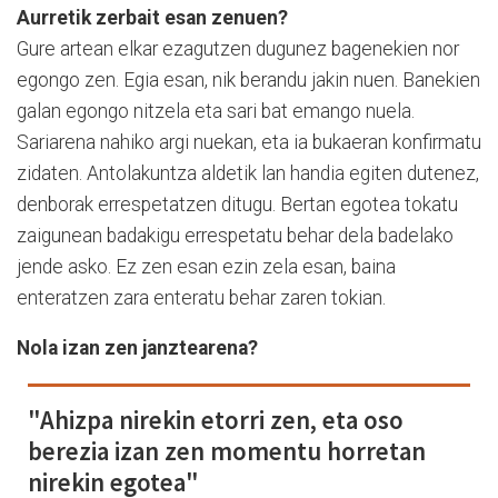
Aurretik zerbait esan zenuen?
Gure artean elkar ezagutzen dugunez bagenekien nor
egongo zen. Egia esan, nik berandu jakin nuen. Banekien
galan egongo nitzela eta sari bat emango nuela.
Sariarena nahiko argi nuekan, eta ia bukaeran konfirmatu
zidaten. Antolakuntza aldetik lan handia egiten dutenez,
denborak errespetatzen ditugu. Bertan egotea tokatu
zaigunean badakigu errespetatu behar dela badelako
jende asko. Ez zen esan ezin zela esan, baina
enteratzen zara enteratu behar zaren tokian.
Nola izan zen janztearena?
"Ahizpa nirekin etorri zen, eta oso
berezia izan zen momentu horretan
nirekin egotea"