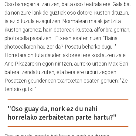
Oso barregarria izan zen, baita oso teatrala ere. Gala bat
da non zure lankide guztiak oso dotore ikusten dituzun,
ia ez dituzula ezagutzen. Normalean maiak jantzita
ikusten garenez, hain dotoreak ikustea, alfonbra gorrian,
photocalla pasatzen... Etxean esaten nuen: "Baina
photocallaren hau zer da? Posatu beharko dugu...".
Horretara ohituta dauden aktoreei ere kostatzen zaie.
Ane Pikazarekin egon nintzen, aurreko urtean Max Sari
batera izendatu zuten, eta bera ere urduri zegoen.
Posatzen geundenean txantxetan esaten genuen: "Ze
tentsio gutxi!".
"Oso guay da, nork ez du nahi
horrelako zerbaitetan parte hartu?"