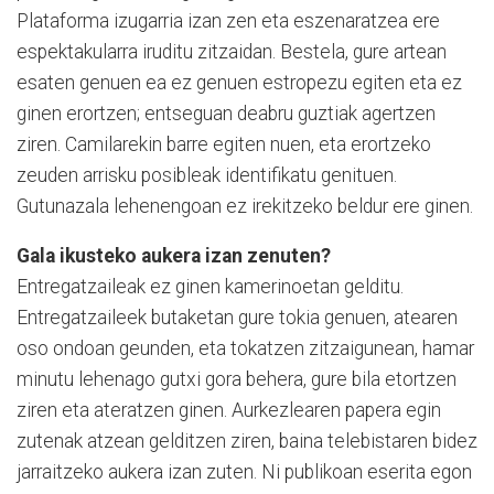
Plataforma izugarria izan zen eta eszenaratzea ere
espektakularra iruditu zitzaidan. Bestela, gure artean
esaten genuen ea ez genuen estropezu egiten eta ez
ginen erortzen; entseguan deabru guztiak agertzen
ziren. Camilarekin barre egiten nuen, eta erortzeko
zeuden arrisku posibleak identifikatu genituen.
Gutunazala lehenengoan ez irekitzeko beldur ere ginen.
Gala ikusteko aukera izan zenuten?
Entregatzaileak ez ginen kamerinoetan gelditu.
Entregatzaileek butaketan gure tokia genuen, atearen
oso ondoan geunden, eta tokatzen zitzaigunean, hamar
minutu lehenago gutxi gora behera, gure bila etortzen
ziren eta ateratzen ginen. Aurkezlearen papera egin
zutenak atzean gelditzen ziren, baina telebistaren bidez
jarraitzeko aukera izan zuten. Ni publikoan eserita egon