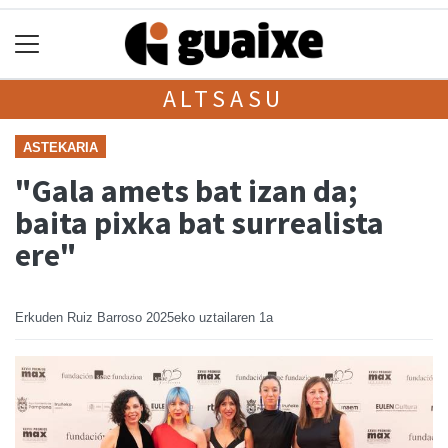
ALTSASU
ASTEKARIA
"Gala amets bat izan da;
baita pixka bat surrealista
ere"
Erkuden Ruiz Barroso
2025eko uztailaren 1a