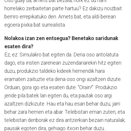
Oso guay da, amets bat bezala, nork ez du nahi
horrelako zerbaitetan parte hartuu? Ez dakizu noizbait
berriro errepikatuko den. Amets bat, eta aldi berean
egoera pixka bat surrealista.
Nolakoa izan zen entsegua? Benetako saridunak
esaten dira?
Ez, ez. Simulakro bat egiten da. Dena oso antolatuta
dago, eta iristen zarenean zuzendariarekin hitz egiten
duzu, produkzio taldeko kideek hemendik hara
eramaten zaituzte eta dena oso ongi azaltzen dizute.
Orduan, gora igo eta esaten dute: "Orain!". Produkzio
jende pila batek lan egiten du, eta pautak oso argi
azaltzen dizkizute. Hau eta hau esan behar duzu, jarri
behar zara hemen eta abar. Telebistan eman zuten, eta
telebistan denborak ez dira antzerkian bezain naturalak;
pausak egoten dira, gehiago itxoin behar duzu...