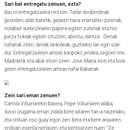
Sari bat entregatu zenuen, ezta?
Bai, ni entregatzailea nintzen. Talde desberdinak
geunden; alde batetik, galaren haria eramaten zutenak,
nolabait aurkezlearen papera egiten zutenak eta hor
pieza txikiak egiten zituzten, abestu, dantza... Denak
nafarrak ziren; denak lankideak, guztiekin lan egin izan
dut. Entregatzaileen artean kanpoko jendea zegoen ere;
Madriletik eta abar etorri ziren. Jose Maria Asin eta biok
ginen entregatzaileen artean nafar bakarrak.
Zein sari eman zenuen?
Camila Villuelarekin batera, Pepe Villuelaren alaba,
ilusio izugarria eman zidala bere aitaren fan-a naizelako,
eta orduan oso guay egon zen; bera eta bere anaiaren
ondoan eserita nengoen, eta pentsatzen nuen: "Ze