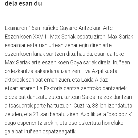
dela esan du
Ekainaren 16an Iruñeko Gayarre Antzokian Arte
Eszenikoen XXVIII. Max Sariak ospatu ziren. Max Sariak
espainiar estatuan urtean zehar egin diren arte
eszenikoen lanak saritzen ditu; hau da, esan daiteke
Max Sariak arte eszenikoen Goya sariak direla. Iruñean
ordezkaritza sakandarra izan zen: Eva Azpilikueta
aktoreak sari bat eman zuen, eta Laida Aldaz
etxarriarraren La Faktoria dantza zentroko dantzariek
pieza bat dantzatu zuten, tartean Saioa Iraizoz dantzari
altsasuarrak parte hartu zuen. Guztira, 33 lan izendatuta
zeuden, eta 21 sari banatu ziren. Azpilikueta "oso pozik"
dago esperientziarekin, eta oso eskertuta horrelako
gala bat Iruñean ospatzeagatik.