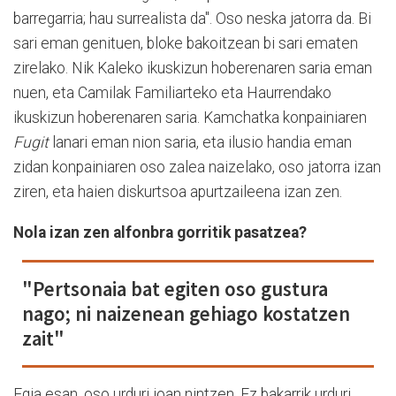
barregarria; hau surrealista da". Oso neska jatorra da. Bi
sari eman genituen, bloke bakoitzean bi sari ematen
zirelako. Nik Kaleko ikuskizun hoberenaren saria eman
nuen, eta Camilak Familiarteko eta Haurrendako
ikuskizun hoberenaren saria. Kamchatka konpainiaren
Fugit
lanari eman nion saria, eta ilusio handia eman
zidan konpainiaren oso zalea naizelako, oso jatorra izan
ziren, eta haien diskurtsoa apurtzaileena izan zen.
Nola izan zen alfonbra gorritik pasatzea?
"Pertsonaia bat egiten oso gustura
nago; ni naizenean gehiago kostatzen
zait"
Egia esan, oso urduri joan nintzen. Ez bakarrik urduri