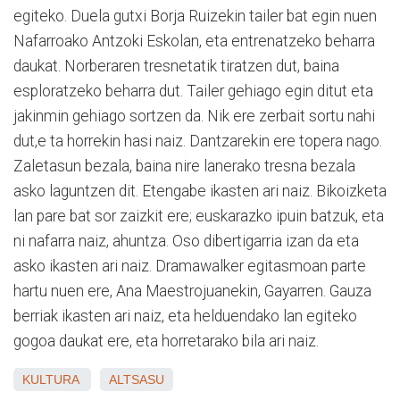
egiteko. Duela gutxi Borja Ruizekin tailer bat egin nuen
Nafarroako Antzoki Eskolan, eta entrenatzeko beharra
daukat. Norberaren tresnetatik tiratzen dut, baina
esploratzeko beharra dut. Tailer gehiago egin ditut eta
jakinmin gehiago sortzen da. Nik ere zerbait sortu nahi
dut,e ta horrekin hasi naiz. Dantzarekin ere topera nago.
Zaletasun bezala, baina nire lanerako tresna bezala
asko laguntzen dit. Etengabe ikasten ari naiz. Bikoizketa
lan pare bat sor zaizkit ere; euskarazko ipuin batzuk, eta
ni nafarra naiz, ahuntza. Oso dibertigarria izan da eta
asko ikasten ari naiz. Dramawalker egitasmoan parte
hartu nuen ere, Ana Maestrojuanekin, Gayarren. Gauza
berriak ikasten ari naiz, eta helduendako lan egiteko
gogoa daukat ere, eta horretarako bila ari naiz.
KULTURA
ALTSASU