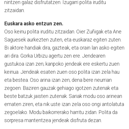
nintzen galaz disfrutatzen. Izugarri polita iruditu
zitzaidan.
Euskara asko entzun zen.
Oso keinu polita iruditu zitzaidan. Oier Zuñigak eta Ane
Saguesek aurkezten zuten, eta euskaraz egiten zuten.
Bi aktore handiak dira, gazteak, eta orain lan asko egiten
ari dira. Gorka Urbizu agertu zen ere. Jendearen
gustukoa izan zen; kanpoko jendeak ere eskertu zuen
keinua. Jendeak esaten zuen oso polita izan zela hau
eta bestea. Oso arina izan zen; dena bere neurrian
zegoen. Baziren gauzak gehiago igotzen zutenak eta
beste batzuk jaisten zutenak. Sariak modu oso arinean
ematen ziren, eta nik uste izan zela oso ongi antolatuta
zegoelako. Modu baikorrerako harritu zidan. Polita da
sorpresa mantentzea jendeak disfruta dezan.