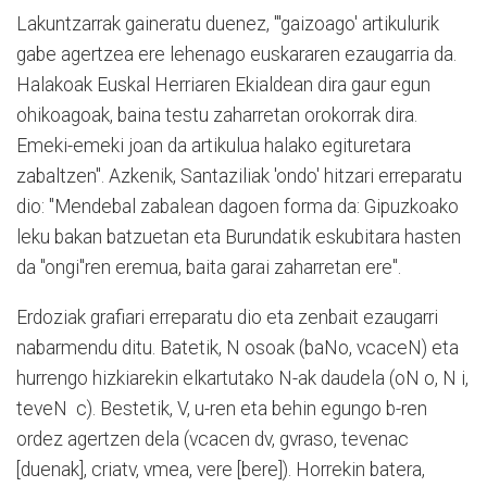
Lakuntzarrak gaineratu duenez, "'gaizoago' artikulurik
gabe agertzea ere lehenago euskararen ezaugarria da.
Halakoak Euskal Herriaren Ekialdean dira gaur egun
ohikoagoak, baina testu zaharretan orokorrak dira.
Emeki-emeki joan da artikulua halako egituretara
zabaltzen". Azkenik, Santaziliak 'ondo' hitzari erreparatu
dio: "Mendebal zabalean dagoen forma da: Gipuzkoako
leku bakan batzuetan eta Burundatik eskubitara hasten
da "ongi"ren eremua, baita garai zaharretan ere".
Erdoziak grafiari erreparatu dio eta zenbait ezaugarri
nabarmendu ditu. Batetik, N osoak (baNo, vcaceN) eta
hurrengo hizkiarekin elkartutako N-ak daudela (oN o, N i,
teveN c). Bestetik, V, u-ren eta behin egungo b-ren
ordez agertzen dela (vcacen dv, gvraso, tevenac
[duenak], criatv, vmea, vere [bere]). Horrekin batera,