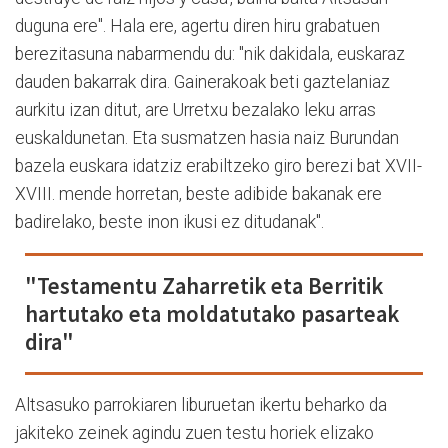
duguna ere". Hala ere, agertu diren hiru grabatuen
berezitasuna nabarmendu du: "nik dakidala, euskaraz
dauden bakarrak dira. Gainerakoak beti gaztelaniaz
aurkitu izan ditut, are Urretxu bezalako leku arras
euskaldunetan. Eta susmatzen hasia naiz Burundan
bazela euskara idatziz erabiltzeko giro berezi bat XVII-
XVIII. mende horretan, beste adibide bakanak ere
badirelako, beste inon ikusi ez ditudanak".
"Testamentu Zaharretik eta Berritik
hartutako eta moldatutako pasarteak
dira"
Altsasuko parrokiaren liburuetan ikertu beharko da
jakiteko zeinek agindu zuen testu horiek elizako