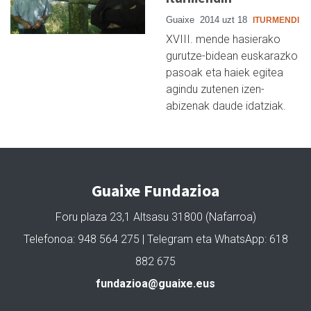
Guaixe
2014 uzt 18
ITURMENDI
XVIII. mende hasierako
gurutze-bidean euskarazko
pasoak eta haiek egitea
agindu zutenen izen-
abizenak daude idatziak.
Guaixe Fundazioa
Foru plaza 23,1 Altsasu 31800 (Nafarroa)
Telefonoa: 948 564 275 | Telegram eta WhatsApp: 618
882 675
fundazioa@guaixe.eus