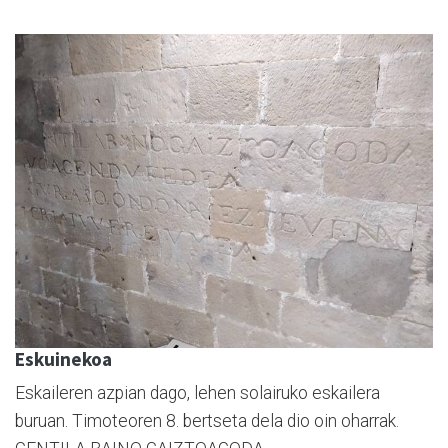
Eskuinekoa
Eskaileren azpian dago, lehen solairuko eskailera
buruan. Timoteoren 8. bertseta dela dio oin oharrak.