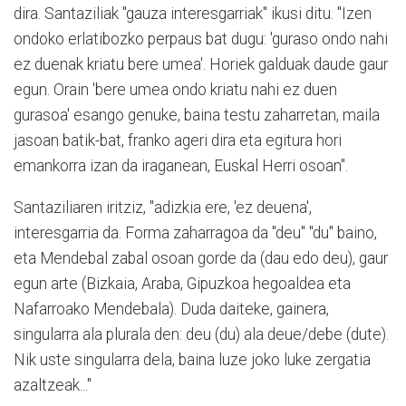
dira. Santaziliak "gauza interesgarriak" ikusi ditu. "Izen
ondoko erlatibozko perpaus bat dugu: 'guraso ondo nahi
ez duenak kriatu bere umea'. Horiek galduak daude gaur
egun. Orain 'bere umea ondo kriatu nahi ez duen
gurasoa' esango genuke, baina testu zaharretan, maila
jasoan batik-bat, franko ageri dira eta egitura hori
emankorra izan da iraganean, Euskal Herri osoan".
Santaziliaren iritziz, "adizkia ere, 'ez deuena',
interesgarria da. Forma zaharragoa da "deu" "du" baino,
eta Mendebal zabal osoan gorde da (dau edo deu), gaur
egun arte (Bizkaia, Araba, Gipuzkoa hegoaldea eta
Nafarroako Mendebala). Duda daiteke, gainera,
singularra ala plurala den: deu (du) ala deue/debe (dute).
Nik uste singularra dela, baina luze joko luke zergatia
azaltzeak..."