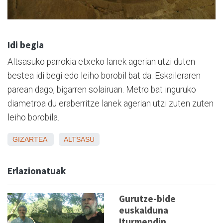
Idi begia
Altsasuko parrokia etxeko lanek agerian utzi duten
bestea idi begi edo leiho borobil bat da. Eskaileraren
parean dago, bigarren solairuan. Metro bat inguruko
diametroa du eraberritze lanek agerian utzi zuten zuten
leiho borobila.
GIZARTEA
ALTSASU
Erlazionatuak
Gurutze-bide
euskalduna
Iturmendin