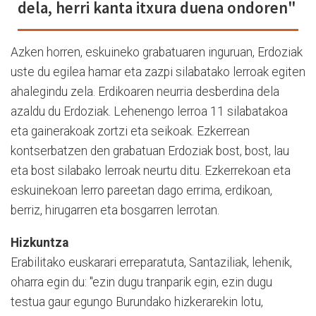
dela, herri kanta itxura duena ondoren"
Azken horren, eskuineko grabatuaren inguruan, Erdoziak
uste du egilea hamar eta zazpi silabatako lerroak egiten
ahalegindu zela. Erdikoaren neurria desberdina dela
azaldu du Erdoziak. Lehenengo lerroa 11 silabatakoa
eta gainerakoak zortzi eta seikoak. Ezkerrean
kontserbatzen den grabatuan Erdoziak bost, bost, lau
eta bost silabako lerroak neurtu ditu. Ezkerrekoan eta
eskuinekoan lerro pareetan dago errima, erdikoan,
berriz, hirugarren eta bosgarren lerrotan.
Hizkuntza
Erabilitako euskarari erreparatuta, Santaziliak, lehenik,
oharra egin du: "ezin dugu tranparik egin, ezin dugu
testua gaur egungo Burundako hizkerarekin lotu,