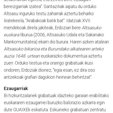
bereizgarriak izatea". Santaziliak aipatu du orduko
Altsasu inguruko testu zaharrak aztertu beharko
liratekeela, "Arabakoak batik bat". Idatziak XVII.
mendekoak direla jakiteak, Erdoziari bere
Altsasuko
euskara
liburua (2006, Altsasuko Udala eta Sakanako
Mankomunitatea) ekarri dio burura. Haren azken atalean
Altsasuko bikarioa eta Burundako alkatearen arteko
auzia 1648. urtean
euskarazko dokumentua aztertu
zuen. Orduko testua eta oraingo grabatuak ikusi
ondoren, Erdoziak dionez, "egia esan, ez dira oso
antzekoak grafiari dagokion heinean behintzat".
Ezaugarriak
Bi hizkuntzalariek grabatuak idazteko garaian erabilitako
euskararen ezaugarriei buruzko balorazio azkarra egin
dute GUAIXEk eskatuta. Eskuineko grabatuan zentratu