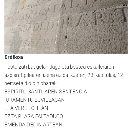
Erdikoa
Testu zati bat gelan dago eta bestea eskaileraren
azpian. Egilearen izena ez da ikusten, 23. kapitulua, 12.
bertseta dio oin oharrak.
ESPIRITU SANTUAREN SENTENCIA
IURAMENTU EGVILEAGAN
ETA VERE ECHEAN
EZTA PLAGA FALTADUCO
EMENDA DEDIN ARTEAN