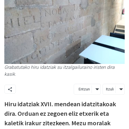
Grabatutako hiru idatziak su itzalgailuraino iristen dira
kasik.
Entzun
Itzuli
Hiru idatziak XVII. mendean idatzitakoak
dira. Orduan ez zegoen eliz etxerik eta
kaletik irakur zitezkeen. Mezu moralak