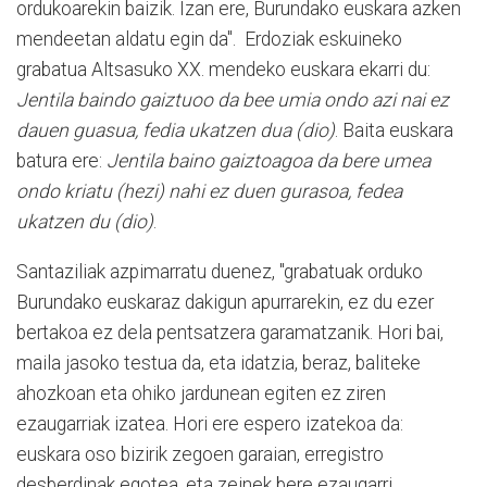
ordukoarekin baizik. Izan ere, Burundako euskara azken
mendeetan aldatu egin da". Erdoziak eskuineko
grabatua Altsasuko XX. mendeko euskara ekarri du:
Jentila baindo gaiztuoo da bee umia ondo azi nai ez
dauen guasua, fedia ukatzen dua (dio)
. Baita euskara
batura ere:
Jentila baino gaiztoagoa da bere umea
ondo kriatu (hezi) nahi ez duen gurasoa, fedea
ukatzen du (dio)
.
Santaziliak azpimarratu duenez, "grabatuak orduko
Burundako euskaraz dakigun apurrarekin, ez du ezer
bertakoa ez dela pentsatzera garamatzanik. Hori bai,
maila jasoko testua da, eta idatzia, beraz, baliteke
ahozkoan eta ohiko jardunean egiten ez ziren
ezaugarriak izatea. Hori ere espero izatekoa da:
euskara oso bizirik zegoen garaian, erregistro
desberdinak egotea, eta zeinek bere ezaugarri