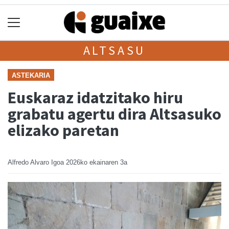
ALTSASU
ASTEKARIA
Euskaraz idatzitako hiru
grabatu agertu dira Altsasuko
elizako paretan
Alfredo Alvaro Igoa
2026ko ekainaren 3a