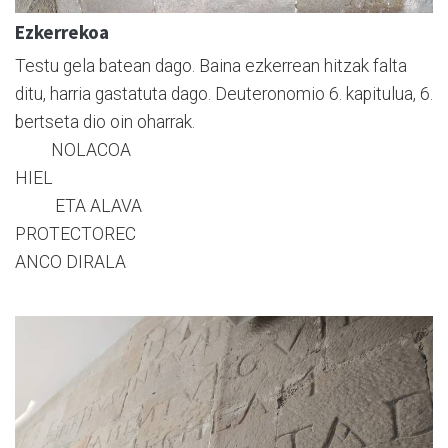
Ezkerrekoa
Testu gela batean dago. Baina ezkerrean hitzak falta
ditu, harria gastatuta dago. Deuteronomio 6. kapitulua, 6.
bertseta dio oin oharrak.
NOLACOA
HIEL
ETA ALAVA
PROTECTOREC
ANCO DIRALA