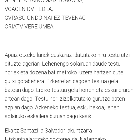
GENTILA BAINO GAIZTOAGODA,
VCACEN DV FEDEA,
GVRASO ONDO NAI EZ TEVENAC
CRIATV VERE UMEA
Apaiz etxeko lanek euskaraz idatzitako hiru testu utzi
dituzte agerian. Lehenengo solairuan daude testu
horiek eta dozena bat metroko luzera hartzen dute
gutxi gorabehera. Ezkerretan dagoen testua gela
batean dago. Erdiko testua gela horren eta eskaileraren
artean dago. Testu hori zizelkatutako gurutze baten
azpian dago. Azkeneko testua, eskuinekoa, lehen
solairuko eskailera buruan dago kasik.
Ekaitz Santazilia Salvador lakuntzarra
Hizkuntzalaritzako doktorea da, Nafarroako