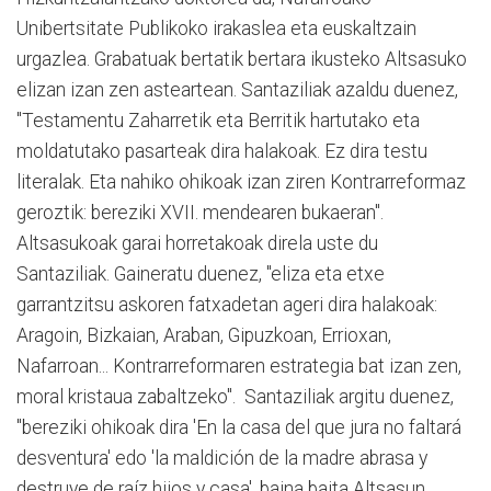
Unibertsitate Publikoko irakaslea eta euskaltzain
urgazlea. Grabatuak bertatik bertara ikusteko Altsasuko
elizan izan zen asteartean. Santaziliak azaldu duenez,
"Testamentu Zaharretik eta Berritik hartutako eta
moldatutako pasarteak dira halakoak. Ez dira testu
literalak. Eta nahiko ohikoak izan ziren Kontrarreformaz
geroztik: bereziki XVII. mendearen bukaeran".
Altsasukoak garai horretakoak direla uste du
Santaziliak. Gaineratu duenez, "eliza eta etxe
garrantzitsu askoren fatxadetan ageri dira halakoak:
Aragoin, Bizkaian, Araban, Gipuzkoan, Errioxan,
Nafarroan... Kontrarreformaren estrategia bat izan zen,
moral kristaua zabaltzeko". Santaziliak argitu duenez,
"bereziki ohikoak dira 'En la casa del que jura no faltará
desventura' edo 'la maldición de la madre abrasa y
destruye de raíz hijos y casa', baina baita Altsasun