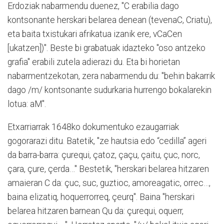
Erdoziak nabarmendu duenez, "C erabilia dago
kontsonante herskari belarea denean (tevenaC, Criatu),
eta baita txistukari afrikatua izanik ere, vCaCen
[ukatzen])". Beste bi grabatuak idazteko "oso antzeko
grafia" erabili zutela adierazi du. Eta bi horietan
nabarmentzekotan, zera nabarmendu du: "behin bakarrik
dago /m/ kontsonante sudurkaria hurrengo bokalarekin
lotua: aM".
Etxarriarrak 1648ko dokumentuko ezaugarriak
gogorarazi ditu. Batetik, "ze hautsia edo “cedilla” ageri
da barra-barra: çurequi, çatoz, çaçu, çaitu, çuc, norc,
çara, çure, çerda…" Bestetik, "herskari belarea hitzaren
amaieran C da: çuc, suc, guztioc, amoreagatic, orrec…,
baina elizatiq, hoquerrorreq, çeurq". Baina "herskari
belarea hitzaren barnean Qu da: çurequi, oquerr,