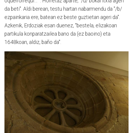
oquerrorrequi… ". Horretaz aparte, "/u/ bokal itxia ageri
da beti". Aldi berean, testu hartan nabarmendu da "/b/
ezpainkaria ere, batean ez beste guztietan ageri da".
Azkenik, Erdoziak esan duenez, "bestela, elizakoan
partikula konparatzailea bano da (ez baoino) eta
1648koan, aldiz, baño da".