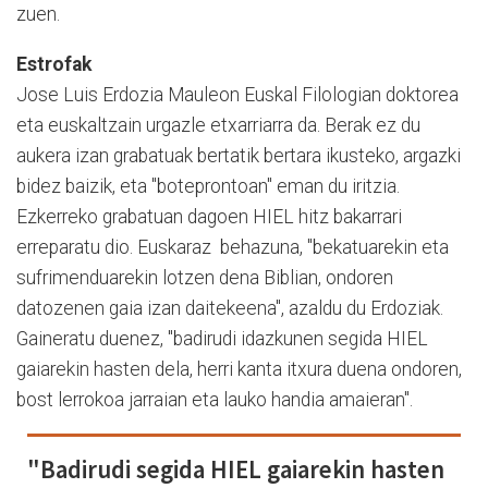
zuen.
Estrofak
Jose Luis Erdozia Mauleon Euskal Filologian doktorea
eta euskaltzain urgazle etxarriarra da. Berak ez du
aukera izan grabatuak bertatik bertara ikusteko, argazki
bidez baizik, eta "boteprontoan" eman du iritzia.
Ezkerreko grabatuan dagoen HIEL hitz bakarrari
erreparatu dio. Euskaraz behazuna, "bekatuarekin eta
sufrimenduarekin lotzen dena Biblian, ondoren
datozenen gaia izan daitekeena", azaldu du Erdoziak.
Gaineratu duenez, "badirudi idazkunen segida HIEL
gaiarekin hasten dela, herri kanta itxura duena ondoren,
bost lerrokoa jarraian eta lauko handia amaieran".
"Badirudi segida HIEL gaiarekin hasten