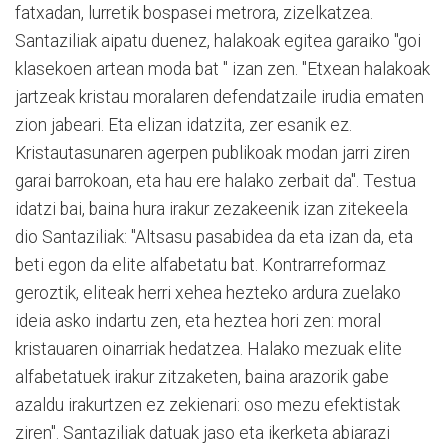
fatxadan, lurretik bospasei metrora, zizelkatzea.
Santaziliak aipatu duenez, halakoak egitea garaiko "goi
klasekoen artean moda bat " izan zen. "Etxean halakoak
jartzeak kristau moralaren defendatzaile irudia ematen
zion jabeari. Eta elizan idatzita, zer esanik ez.
Kristautasunaren agerpen publikoak modan jarri ziren
garai barrokoan, eta hau ere halako zerbait da". Testua
idatzi bai, baina hura irakur zezakeenik izan zitekeela
dio Santaziliak: "Altsasu pasabidea da eta izan da, eta
beti egon da elite alfabetatu bat. Kontrarreformaz
geroztik, eliteak herri xehea hezteko ardura zuelako
ideia asko indartu zen, eta heztea hori zen: moral
kristauaren oinarriak hedatzea. Halako mezuak elite
alfabetatuek irakur zitzaketen, baina arazorik gabe
azaldu irakurtzen ez zekienari: oso mezu efektistak
ziren". Santaziliak datuak jaso eta ikerketa abiarazi