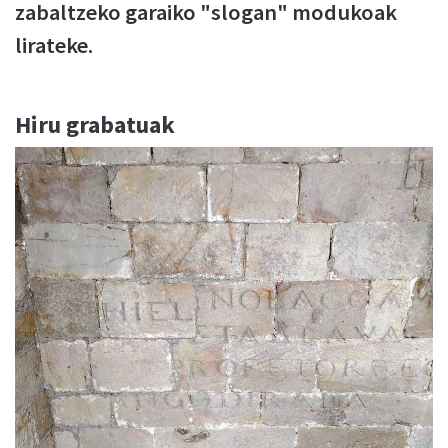
zabaltzeko garaiko "slogan" modukoak
lirateke.
Hiru grabatuak