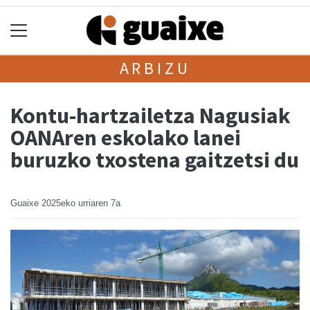
ARBIZU
Kontu-hartzailetza Nagusiak
OANAren eskolako lanei
buruzko txostena gaitzetsi du
Guaixe
2025eko urriaren 7a