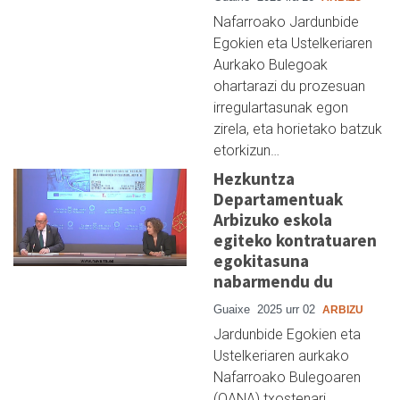
Nafarroako Jardunbide
Egokien eta Ustelkeriaren
Aurkako Bulegoak
ohartarazi du prozesuan
irregulartasunak egon
zirela, eta horietako batzuk
etorkizun…
Hezkuntza
Departamentuak
Arbizuko eskola
egiteko kontratuaren
egokitasuna
nabarmendu du
Guaixe
2025 urr 02
ARBIZU
Jardunbide Egokien eta
Ustelkeriaren aurkako
Nafarroako Bulegoaren
(OANA) txostenari