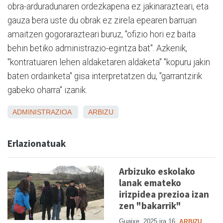
obra-arduradunaren ordezkapena ez jakinarazteari, eta
gauza bera uste du obrak ez zirela epearen barruan
amaitzen gogorarazteari buruz, "ofizio hori ez baita
behin betiko administrazio-egintza bat". Azkenik,
"kontratuaren lehen aldaketaren aldaketa" "kopuru jakin
baten ordainketa" gisa interpretatzen du, "garrantzirik
gabeko oharra" izanik.
ADMINISTRAZIOA
ARBIZU
Erlazionatuak
Arbizuko eskolako
lanak emateko
irizpidea prezioa izan
zen "bakarrik"
Guaixe
2025 ira 16
ARBIZU