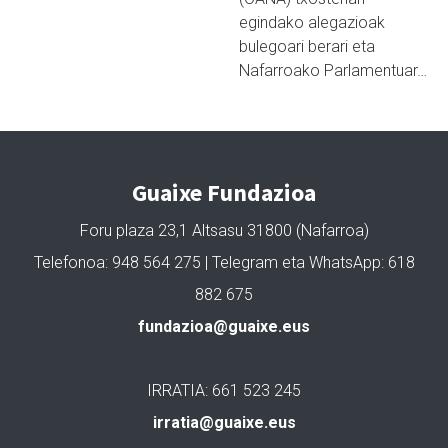
egindako alegazioak
bulegoari berari eta
Nafarroako Parlamentuar…
Guaixe Fundazioa
Foru plaza 23,1 Altsasu 31800 (Nafarroa)
Telefonoa: 948 564 275 | Telegram eta WhatsApp: 618
882 675
fundazioa@guaixe.eus
IRRATIA: 661 523 245
irratia@guaixe.eus