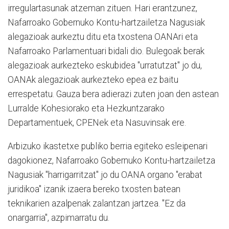
irregulartasunak atzeman zituen. Hari erantzunez,
Nafarroako Gobernuko Kontu-hartzailetza Nagusiak
alegazioak aurkeztu ditu eta txostena OANAri eta
Nafarroako Parlamentuari bidali dio. Bulegoak berak
alegazioak aurkezteko eskubidea "urratutzat" jo du,
OANAk alegazioak aurkezteko epea ez baitu
errespetatu. Gauza bera adierazi zuten joan den astean
Lurralde Kohesiorako eta Hezkuntzarako
Departamentuek, CPENek eta Nasuvinsak ere.
Arbizuko ikastetxe publiko berria egiteko esleipenari
dagokionez, Nafarroako Gobernuko Kontu-hartzailetza
Nagusiak "harrigarritzat" jo du OANA organo "erabat
juridikoa" izanik izaera bereko txosten batean
teknikarien azalpenak zalantzan jartzea. "Ez da
onargarria", azpimarratu du.