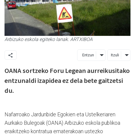
Arbizuko eskola egiteko lanak. ARTXIBOA
Entzun
Itzuli
OANA sortzeko Foru Legean aurreikusitako
entzunaldi izapidea ez dela bete gaitzetsi
du.
Nafarroako Jardunbide Egokien eta Ustelkeriaren
Aurkako Bulegoak (OANA) Arbizuko eskola publikoa
eraikitzeko kontratua ematerakoan ustezko