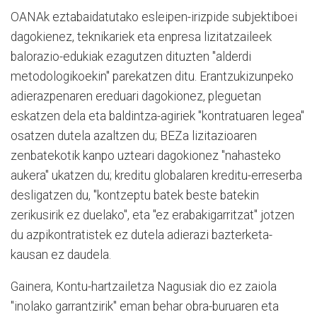
OANAk eztabaidatutako esleipen-irizpide subjektiboei
dagokienez, teknikariek eta enpresa lizitatzaileek
balorazio-edukiak ezagutzen dituzten "alderdi
metodologikoekin" parekatzen ditu. Erantzukizunpeko
adierazpenaren ereduari dagokionez, pleguetan
eskatzen dela eta baldintza-agiriek "kontratuaren legea"
osatzen dutela azaltzen du; BEZa lizitazioaren
zenbatekotik kanpo uzteari dagokionez "nahasteko
aukera" ukatzen du; kreditu globalaren kreditu-erreserba
desligatzen du, "kontzeptu batek beste batekin
zerikusirik ez duelako", eta "ez erabakigarritzat" jotzen
du azpikontratistek ez dutela adierazi bazterketa-
kausan ez daudela.
Gainera, Kontu-hartzailetza Nagusiak dio ez zaiola
"inolako garrantzirik" eman behar obra-buruaren eta