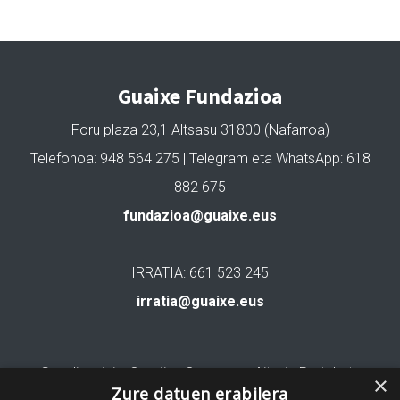
Guaixe Fundazioa
Foru plaza 23,1 Altsasu 31800 (Nafarroa)
Telefonoa: 948 564 275 | Telegram eta WhatsApp: 618
882 675
fundazioa@guaixe.eus
IRRATIA: 661 523 245
irratia@guaixe.eus
Gure lizentzia
: Creative Commons Aitortu Partekatu
×
Zure datuen erabilera