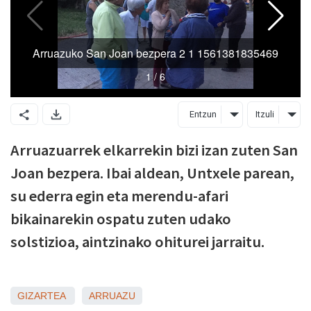
Entzun
Itzuli
Arruazuarrek elkarrekin bizi izan zuten San
Joan bezpera. Ibai aldean, Untxele parean,
su ederra egin eta merendu-afari
bikainarekin ospatu zuten udako
solstizioa, aintzinako ohiturei jarraitu.
GIZARTEA
ARRUAZU