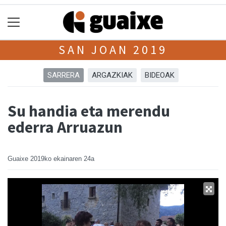
SAN JOAN 2019
SARRERA
ARGAZKIAK
BIDEOAK
Su handia eta merendu
ederra Arruazun
Guaixe
2019ko ekainaren 24a