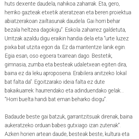
huts dexente daudela, nahikoa zaharrak. Eta, gero,
herriko gazteak etxetik ateratzean eta beren proiektua
abiatzerakoan zailtasunak daudela. Gai horri behar
bezala heltzea dagokigu”. Eskola zaharrez galdetuta,
Urritzak azaldu digu eraikin handia dela eta “urte luzez
pixka bat utzita egon da. Ez da mantentze lanik egin.
Egia esan, oso egoera txarrean dago. Bestetik,
gimnasia, zumba eta besteak udaletxean egiten dira,
baina ez da leku aproposena. Erabilera anitzeko lokal
bat falta da”. Egoitzarako ideia falta ez dute
bakaikuarrek: haurrendako eta adinduendako gelak…
“Horri buelta handi bat eman beharko diogu”.
Badaude beste gai batzuk, garrantzitsuak direnak, baina
aukeratzeko orduan babes gutxiago izan zutenak”.
Azken horien artean daude, besteak beste, kultura eta