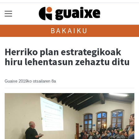
BAKAIKU
Herriko plan estrategikoak
hiru lehentasun zehaztu ditu
Guaixe
2019ko otsailaren 8a