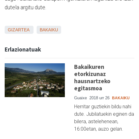
dutela argitu dute.
GIZARTEA
BAKAIKU
Erlazionatuak
Bakaikuren
etorkizunaz
hausnartzeko
egitasmoa
Guaixe
2018 urr 26
BAKAIKU
Herritar guztiekin bildu nahi
dute. Jubilatuekin eginen da
bilera, astelehenean,
16:00etan, auzo gelan.