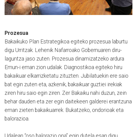
Prozesua
Bakaikuko Plan Estrategikoa egiteko prozesua laburtu
digu Urritzak. Lehenik Nafarroako Gobernuaren diru-
laguntza jaso zuten. Prozesua dinamizatzeko ardura
Emun-i eman zion udalak. Diagnostikoa egiteko hiru
bakaikuar elkarrizketatu zituzten. Jubilatuekin ere saio
bat egin zuten eta, azkenik, bakaikuar guztiei irekiak
ziren hiru saio egin ziren. Zer Bakaiku nahi duzun, zein
behar dauden eta zer egin daitekeen galderei erantzuna
eman zieten bakaikuarrek. Bukatzeko, ondorioak eta
balorazioa.
Udalean “oso balorazio ona” egin dutela esan digu