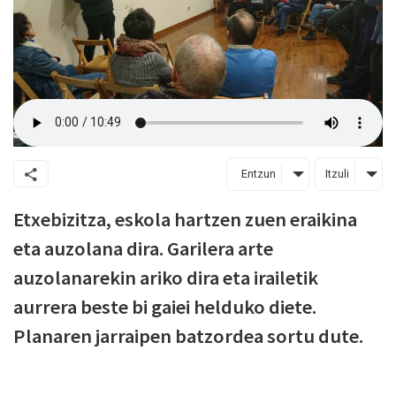
Entzun
Itzuli
Etxebizitza, eskola hartzen zuen eraikina
eta auzolana dira. Garilera arte
auzolanarekin ariko dira eta irailetik
aurrera beste bi gaiei helduko diete.
Planaren jarraipen batzordea sortu dute.