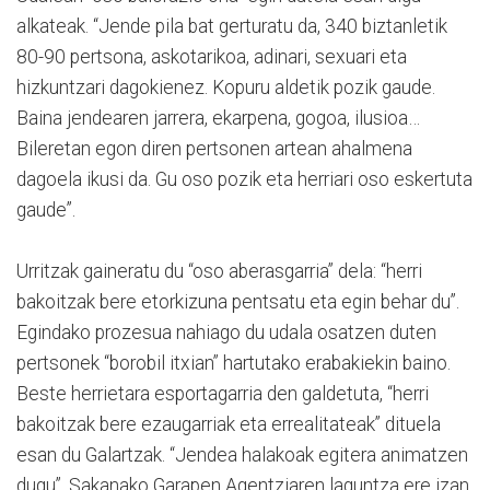
alkateak. “Jende pila bat gerturatu da, 340 biztanletik
80-90 pertsona, askotarikoa, adinari, sexuari eta
hizkuntzari dagokienez. Kopuru aldetik pozik gaude.
Baina jendearen jarrera, ekarpena, gogoa, ilusioa…
Bileretan egon diren pertsonen artean ahalmena
dagoela ikusi da. Gu oso pozik eta herriari oso eskertuta
gaude”.
Urritzak gaineratu du “oso aberasgarria” dela: “herri
bakoitzak bere etorkizuna pentsatu eta egin behar du”.
Egindako prozesua nahiago du udala osatzen duten
pertsonek “borobil itxian” hartutako erabakiekin baino.
Beste herrietara esportagarria den galdetuta, “herri
bakoitzak bere ezaugarriak eta errealitateak” dituela
esan du Galartzak. “Jendea halakoak egitera animatzen
dugu”. Sakanako Garapen Agentziaren laguntza ere izan