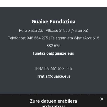
Guaixe Fundazioa
Foru plaza 23,1 Altsasu 31800 (Nafarroa)
Telefonoa: 948 564 275 | Telegram eta WhatsApp: 618
882 675
fundazioa@guaixe.eus
IRRATIA: 661 523 245
irratia@guaixe.eus
Gure lizentzia
: Creative Commons Aitortu Partekatu
×
Zure datuen erabilera
arduratsua
Codesyntaxek garatua