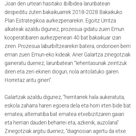
Joan den urtean hasitako ibilbidea larunbatean
despeditu zuten bakaikuarrek 2018-2028 Bakaikuko
Plan Estrategikoa aurkezpenarekin. Egoitz Urritza
alkateak azaldu digunez, prozesua gidatu zuen Emun
kooperatibaren aurkezpenean 40 bat bakaikuar izan
ziren. Prozesua laburbiltzearekin batera, ondorioen berri
eman zuen Emun-eko kideak. Aner Galartza zinegotziak
gaineratu duenez, larunbatean “lehentasunak zeintzuk
diren eta zeri ekinen diogun, nola antolatuko garen.
Horretaz aritu ginen”.
Galartzak azaldu digunez, “herritarrek hala aukeratuta,
eskola zaharra haren egoera dela eta horri irten bide bat
ematea, alternatiba bat ematea etxebizitzaren gaiari
eta herrian dauden beharrei eta, azkenik, auzolana”.
Zinegotziak argitu duenez, “diagnosian agertu da etxe