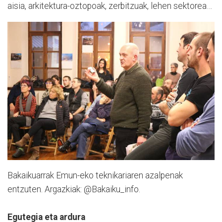
aisia, arkitektura-oztopoak, zerbitzuak, lehen sektorea…
Bakaikuarrak Emun-eko teknikariaren azalpenak
entzuten. Argazkiak: @Bakaiku_info.
Egutegia eta ardura