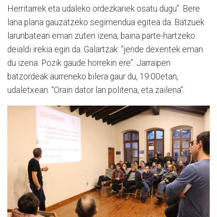
Herritarrek eta udaleko ordezkariek osatu dugu”. Bere
lana plana gauzatzeko segimendua egitea da. Batzuek
larunbatean eman zuten izena, baina parte-hartzeko
deialdi irekia egin da. Galartzak: “jende dexentek eman
du izena. Pozik gaude horrekin ere”. Jarraipen
batzordeak aurreneko bilera gaur du, 19:00etan,
udaletxean. “Orain dator lan politena, eta zailena”.