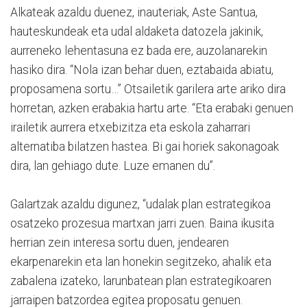
Alkateak azaldu duenez, inauteriak, Aste Santua,
hauteskundeak eta udal aldaketa datozela jakinik,
aurreneko lehentasuna ez bada ere, auzolanarekin
hasiko dira. “Nola izan behar duen, eztabaida abiatu,
proposamena sortu…” Otsailetik garilera arte ariko dira
horretan, azken erabakia hartu arte. “Eta erabaki genuen
irailetik aurrera etxebizitza eta eskola zaharrari
alternatiba bilatzen hastea. Bi gai horiek sakonagoak
dira, lan gehiago dute. Luze emanen du”.
Galartzak azaldu digunez, “udalak plan estrategikoa
osatzeko prozesua martxan jarri zuen. Baina ikusita
herrian zein interesa sortu duen, jendearen
ekarpenarekin eta lan honekin segitzeko, ahalik eta
zabalena izateko, larunbatean plan estrategikoaren
jarraipen batzordea egitea proposatu genuen.