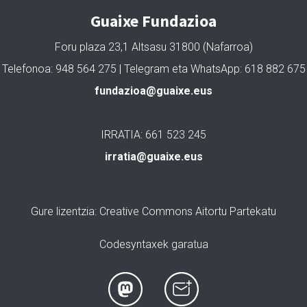
Guaixe Fundazioa
Foru plaza 23,1 Altsasu 31800 (Nafarroa)
Telefonoa: 948 564 275 | Telegram eta WhatsApp: 618 882 675
fundazioa@guaixe.eus
IRRATIA: 661 523 245
irratia@guaixe.eus
Gure lizentzia
: Creative Commons Aitortu Partekatu
Codesyntaxek garatua