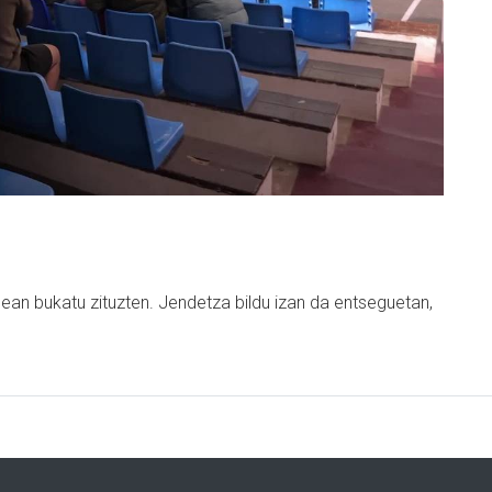
an bukatu zituzten. Jendetza bildu izan da entseguetan,