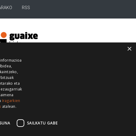
ARAKO
RSS
×
 informazioa
lbidea,
skaintzeko,
rbitzuak
etarako eta
 ezaugarriak
 baimena
zu
Iragarkien
k
atalean.
EITIA GUKA
AZKOITIA GUKA
BARRENA
GUKA
GUKA TELEBISTA
HIRUKA
SUNA
SAILKATU GABE
Z GUKA
ZUMAIA GUKA
28 KANALA