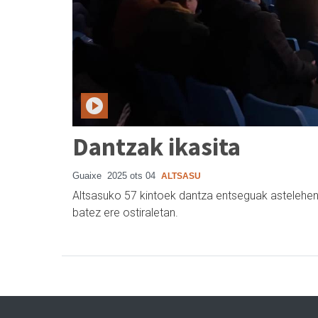
Dantzak ikasita
Guaixe
2025 ots 04
ALTSASU
Altsasuko 57 kintoek dantza entseguak astelehene
batez ere ostiraletan.