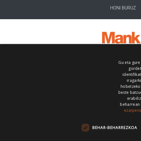
HONI BURUZ
Gu eta gure
gordet
identifika
iragark
hobetzeko
beste batzu
erabili
beharrean 
ezarpen
AIARALDEA
AIKOR
AIURRI
ALEA
BEGITU
ERRAN
EUSKALERRIA IRRA
BEHAR-BEHARREZKOA
KRONIKA
MAILOPE
NOAUA
O