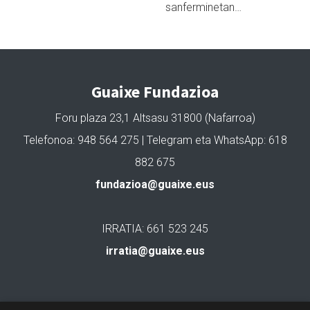
sanferminetan…
Guaixe Fundazioa
Foru plaza 23,1 Altsasu 31800 (Nafarroa)
Telefonoa: 948 564 275 | Telegram eta WhatsApp: 618
882 675
fundazioa@guaixe.eus
IRRATIA: 661 523 245
irratia@guaixe.eus
Gure lizentzia
: Creative Commons Aitortu Partekatu