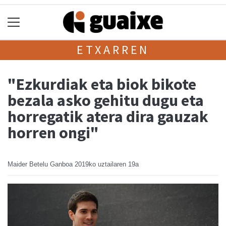
ETXARREN
"Ezkurdiak eta biok bikote
bezala asko gehitu dugu eta
horregatik atera dira gauzak
horren ongi"
Maider Betelu Ganboa
2019ko uztailaren 19a