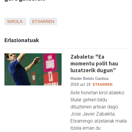
KIROLA
ETXARREN
Erlazionatuak
Zabaleta: "Ea
momentu polit hau
luzatzerik dugun”
Maider Betelu Ganboa
2019 uzt 19
ETXARREN
Aste honetan kirol ataleko
titular gehien bildu
dituztenen artean dago
Jose Javier Zabaleta.
Etxarrengo atzelariak maila
itzela eman du