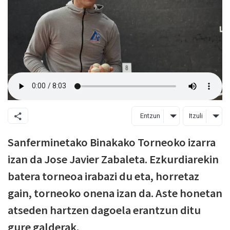
Entzun
Itzuli
Sanferminetako Binakako Torneoko izarra
izan da Jose Javier Zabaleta. Ezkurdiarekin
batera torneoa irabazi du eta, horretaz
gain, torneoko onena izan da. Aste honetan
atseden hartzen dagoela erantzun ditu
gure galderak.