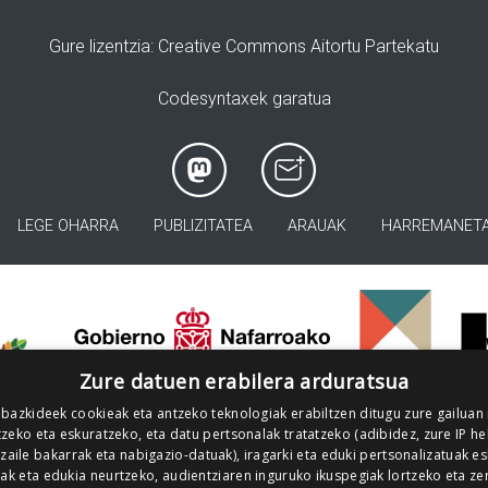
Gure lizentzia
: Creative Commons Aitortu Partekatu
Codesyntaxek garatua
LEGE OHARRA
PUBLIZITATEA
ARAUAK
HARREMANET
>
Zure datuen erabilera arduratsua
 bazkideek cookieak eta antzeko teknologiak erabiltzen ditugu zure gailuan
zeko eta eskuratzeko, eta datu pertsonalak tratatzeko (adibidez, zure IP he
tzaile bakarrak eta nabigazio-datuak), iragarki eta eduki pertsonalizatuak e
iak eta edukia neurtzeko, audientziaren inguruko ikuspegiak lortzeko eta ze