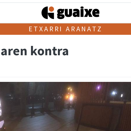
ETXARRI ARANATZ
aren kontra