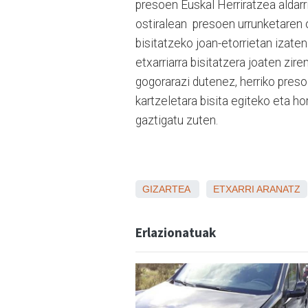
presoen Euskal Herriratzea aldarri
ostiralean presoen urrunketaren 
bisitatzeko joan-etorrietan izate
etxarriarra bisitatzera joaten zir
gogorarazi dutenez, herriko pres
kartzeletara bisita egiteko eta hor
gaztigatu zuten.
GIZARTEA
ETXARRI ARANATZ
Erlazionatuak