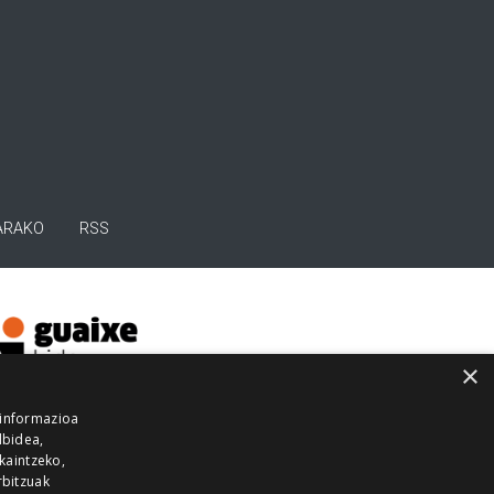
ARAKO
RSS
×
 informazioa
lbidea,
skaintzeko,
rbitzuak