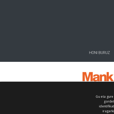
HONI BURUZ
Gu eta gure
gordet
identifika
iragark