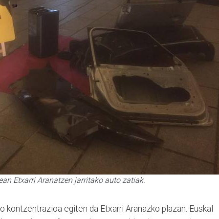
an Etxarri Aranatzen jarritako auto zatiak.
ero kontzentrazioa egiten da Etxarri Aranazko plazan. Euskal