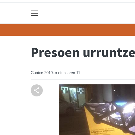
Presoen urruntze
Guaixe
2019ko otsailaren 11