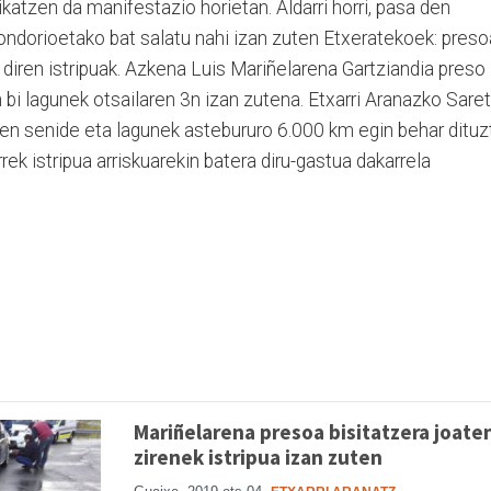
katzen da manifestazio horietan. Aldarri horri, pasa den
ondorioetako bat salatu nahi izan zuten Etxeratekoek: preso
n diren istripuak. Azkena Luis Mariñelarena Gartziandia preso
en bi lagunek otsailaren 3n izan zutena. Etxarri Aranazko Saret
oen senide eta lagunek astebururo 6.000 km egin behar dituz
rek istripua arriskuarekin batera diru-gastua dakarrela
Mariñelarena presoa bisitatzera joate
zirenek istripua izan zuten