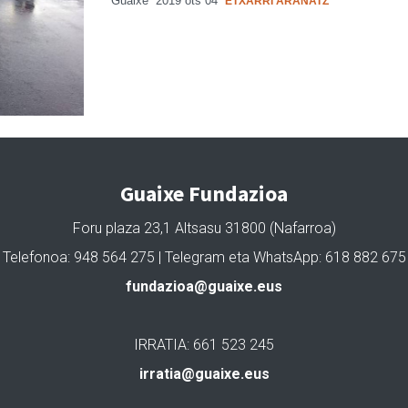
Guaixe
2019 ots 04
ETXARRI ARANATZ
Guaixe Fundazioa
Foru plaza 23,1 Altsasu 31800 (Nafarroa)
Telefonoa: 948 564 275 | Telegram eta WhatsApp: 618 882 675
fundazioa@guaixe.eus
IRRATIA: 661 523 245
irratia@guaixe.eus