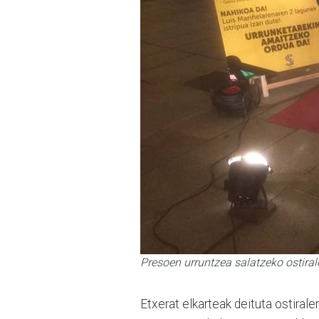
Presoen urruntzea salatzeko ostirale
Etxerat elkarteak deituta ostiral