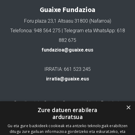
Guaixe Fundazioa
Foru plaza 23,1 Altsasu 31800 (Nafarroa)
Telefonoa: 948 564 275 | Telegram eta WhatsApp: 618
882 675
fundazioa@guaixe.eus
IRRATIA: 661 523 245
irratia@guaixe.eus
Gure lizentzia
: Creative Commons Aitortu Partekatu
×
Zure datuen erabilera
arduratsua
Codesyntaxek garatua
Gu eta gure bazkideek cookieak eta antzeko teknologiak erabiltzen
ditugu zure gailuan informazioa gordetzeko eta eskuratzeko, eta