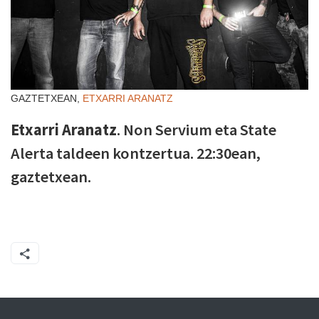
GAZTETXEAN,
ETXARRI ARANATZ
Etxarri Aranatz
. Non Servium eta State
Alerta taldeen kontzertua. 22:30ean,
gaztetxean.