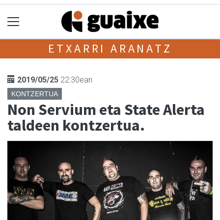
ETXARRI ARANATZ
2019/05/25
22:30ean
KONTZERTUA
Non Servium eta State Alerta
taldeen kontzertua.