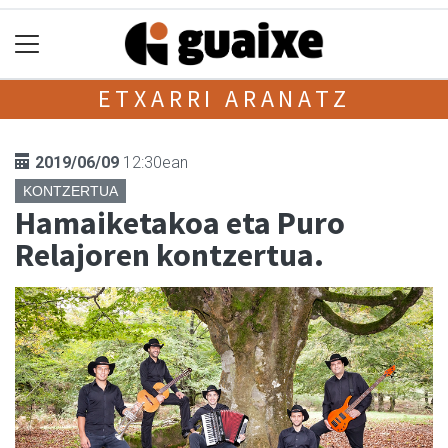
ETXARRI ARANATZ
2019/06/09
12:30ean
KONTZERTUA
Hamaiketakoa eta Puro
Relajoren kontzertua.