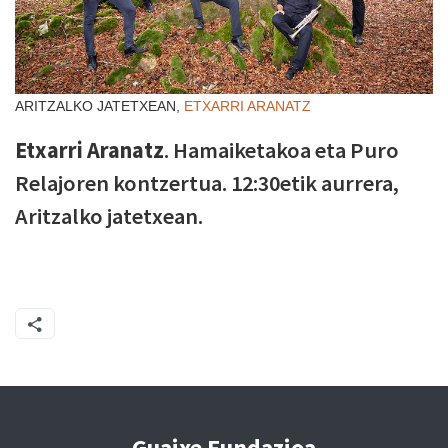
ARITZALKO JATETXEAN,
ETXARRI ARANATZ
Etxarri Aranatz
. Hamaiketakoa eta Puro
Relajoren kontzertua. 12:30etik aurrera,
Aritzalko jatetxean.
Guaixe Fundazioa