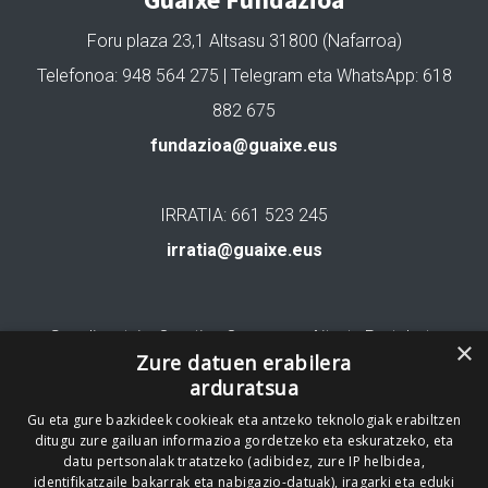
Foru plaza 23,1 Altsasu 31800 (Nafarroa)
Telefonoa: 948 564 275 | Telegram eta WhatsApp: 618
882 675
fundazioa@guaixe.eus
IRRATIA: 661 523 245
irratia@guaixe.eus
Gure lizentzia
: Creative Commons Aitortu Partekatu
×
Zure datuen erabilera
arduratsua
Codesyntaxek garatua
Gu eta gure bazkideek cookieak eta antzeko teknologiak erabiltzen
ditugu zure gailuan informazioa gordetzeko eta eskuratzeko, eta
datu pertsonalak tratatzeko (adibidez, zure IP helbidea,
identifikatzaile bakarrak eta nabigazio-datuak), iragarki eta eduki