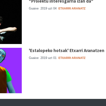
"Proiektu interesgarria izan da"
Guaixe
2019 uzt 04
ETXARRI ARANATZ
'Estalopeko hotsak' Etxarri Aranatzen
Guaixe
2019 uzt 01
ETXARRI ARANATZ