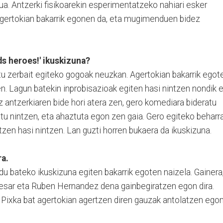
a. Antzerki fisikoarekin esperimentatzeko nahiari esker
 agertokian bakarrik egonen da, eta mugimenduen bidez
s heroes!' ikuskizuna?
ntu zerbait egiteko gogoak neuzkan. Agertokian bakarrik egot
n. Lagun batekin inprobisazioak egiten hasi nintzen nondik 
z antzerkiaren bide hori atera zen, gero komediara bideratu
tatu nintzen, eta ahaztuta egon zen gaia. Gero egiteko beharr
tzen hasi nintzen. Lan guzti horren bukaera da ikuskizuna.
ra.
u bateko ikuskizuna egiten bakarrik egoten naizela. Gainera
 Cesar eta Ruben Hernandez dena gainbegiratzen egon dira.
.. Pixka bat agertokian agertzen diren gauzak antolatzen ego