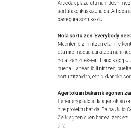
Artiedak plazaratu nahi duen mezu
sortutako ikuskizuna da. Artieda
barregura sortuko du.
Nola sortu zen 'Everybody need
Madrilen bizi nintzen eta nire ko
eta nire modua aurkitzea nahi nue
nola izan zitekeen. Handik gorput
nuena. Lanean ibili nintzen, buel
sortu zitzaidan, eta pixkanaka sor
Agertokian bakarrik egonen za
Lehenengo aldia da agertokian ord
nire proiektu bat da. Baina Julio
Zerk egiten duen barrea, zerk ez.
dira.