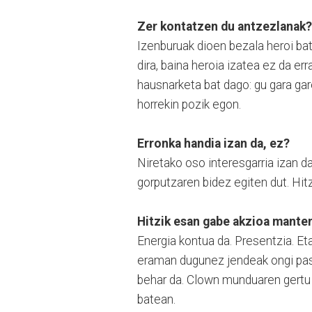
Zer kontatzen du antzezlanak?
Izenburuak dioen bezala heroi ba
dira, baina heroia izatea ez da e
hausnarketa bat dago: gu gara gar
horrekin pozik egon.
Erronka handia izan da, ez?
Niretako oso interesgarria izan 
gorputzaren bidez egiten dut. Hi
Hitzik esan gabe akzioa mante
Energia kontua da. Presentzia. Et
eraman dugunez jendeak ongi pasa 
behar da. Clown munduaren gertu
batean.