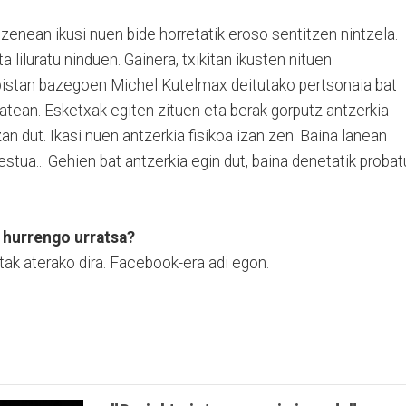
tzenean ikusi nuen bide horretatik eroso sentitzen nintzela.
 liluratu ninduen. Gainera, txikitan ikusten nituen
bistan bazegoen Michel Kutelmax deitutako pertsonaia bat
atean. Esketxak egiten zituen eta berak gorputz antzerkia
zan dut. Ikasi nuen antzerkia fisikoa izan zen. Baina lanean
estua... Gehien bat antzerkia egin dut, baina denetatik probat
 hurrengo urratsa?
tak aterako dira. Facebook-era adi egon.