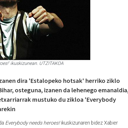
eroes!' ikuskizunean. UTZITAKOA
izanen dira 'Estalopeko hotsak' herriko ziklo
Bihar, osteguna, izanen da lehenego emanaldia
 etxarriarrak mustuko du zikloa 'Everybody
arekin
 da
Everybody needs heroes!
ikuskizunaren bidez Xabier