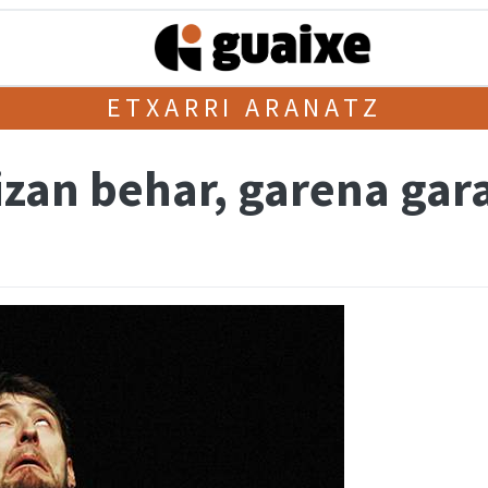
ETXARRI ARANATZ
izan behar, garena gar