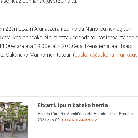
sei idazleen lanak jasotzen ditu.
en 22an Etxarri Aranatzera itzuliko da Nano ipuinak egiten
uskara ikasleendako eta mintzakideendako ikastaroa izanen d
k 11:00etara eta 19:00etatik 20:30era. Izena ematea: Itsasi
eta Sakanako Mankomunitatean (
euskara@sakana-mank.eus
Etxarri, ipuin bateko herria
Eneida Carreño Mundiñano eta Erkuden Ruiz Barroso
2021 eka 09
ETXARRI ARANATZ