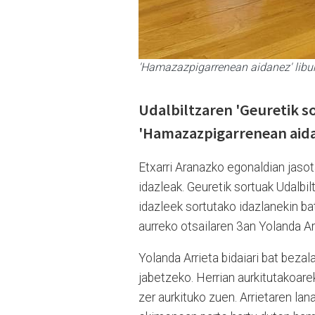
'Hamazazpigarrenean aidanez' li
Udalbiltzaren 'Geuretik 
'Hamazazpigarrenean aida
Etxarri Aranazko egonaldian jasot
idazleak. Geuretik sortuak Udalbi
idazleek sortutako idazlanekin b
aurreko otsailaren 3an Yolanda Ar
Yolanda Arrieta bidaiari bat bezala
jabetzeko. Herrian aurkitutakoarek
zer aurkituko zuen. Arrietaren la