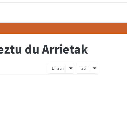
eztu du Arrietak
Entzun
Itzuli