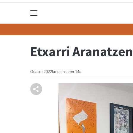
Etxarri Aranatzen
Guaixe
2022ko otsailaren 14a