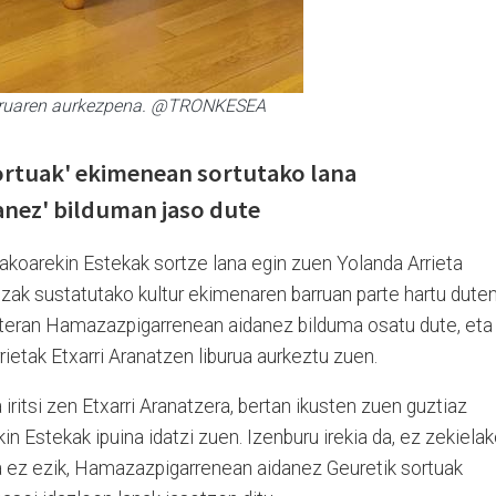
buruaren aurkezpena. @TRONKESEA
sortuak' ekimenean sortutako lana
nez' bilduman jaso dute
akoarekin Estekak sortze lana egin zuen Yolanda Arrieta
ltzak sustatutako kultur ekimenaren barruan parte hartu dute
ateran Hamazazpigarrenean aidanez bilduma osatu dute, eta
rietak Etxarri Aranatzen liburua aurkeztu zuen.
 iritsi zen Etxarri Aranatzera, bertan ikusten zuen guztiaz
in Estekak ipuina idatzi zuen. Izenburu irekia da, ez zekiela
na ez ezik, Hamazazpigarrenean aidanez Geuretik sortuak