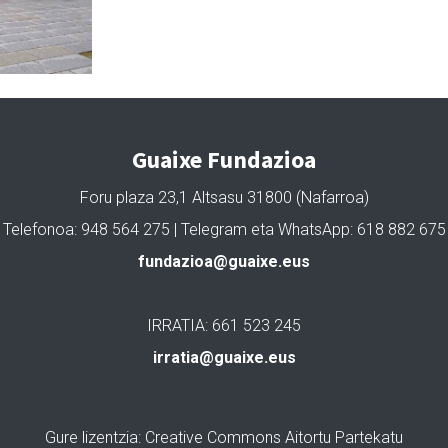
Guaixe Fundazioa
Foru plaza 23,1 Altsasu 31800 (Nafarroa)
Telefonoa: 948 564 275 | Telegram eta WhatsApp: 618 882 675
fundazioa@guaixe.eus
IRRATIA: 661 523 245
irratia@guaixe.eus
Gure lizentzia
: Creative Commons Aitortu Partekatu