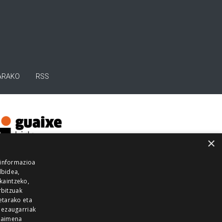
ARAKO
RSS
×
 informazioa
lbidea,
skaintzeko,
rbitzuak
etarako eta
 ezaugarriak
 baimena