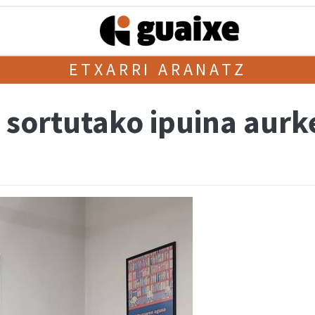
ETXARRI ARANATZ
 sortutako ipuina aurk