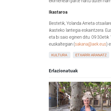
ekimenean parte hartu duten hama
Ikastaroa
Bestetik, Yolanda Arrieta otsailar
ikasteko lantegia eskaintzera. E
eta bi saio eginen ditu: 09:30eti
euskaltegian (
sakana@aek.eus
) 
KULTURA
ETXARRI ARANATZ
Erlazionatuak