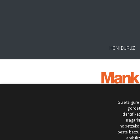
HONI BURUZ
Gu eta gure
gordet
identifika
iragark
hobetzeko
beste batzu
erabili