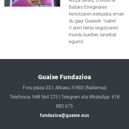
Antza denez, Erresuma
Batuko Erreginaren
heriotzaren esklusiba eman
du gaur Guaixek. Isabel
II.aren hileta segizioaren
mundu bueltan, larunbat
eguerd…
Guaixe Fundazioa
Foru plaza 23,1 Altsasu 31800 (Nafarroa)
Telefonoa: 948 564 275 | Telegram eta WhatsApp: 618
882 675
fundazioa@guaixe.eus