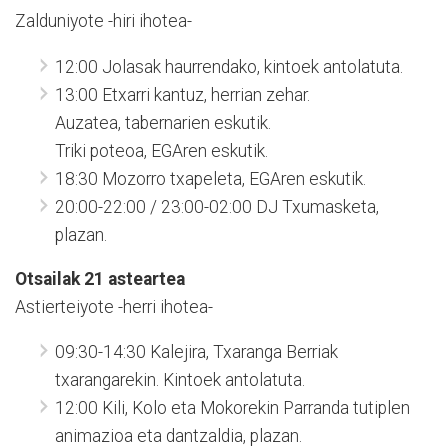
Zalduniyote -hiri ihotea-
12:00 Jolasak haurrendako, kintoek antolatuta.
13:00 Etxarri kantuz, herrian zehar.
Auzatea, tabernarien eskutik.
Triki poteoa, EGAren eskutik.
18:30 Mozorro txapeleta, EGAren eskutik.
20:00-22:00 / 23:00-02:00 DJ Txumasketa,
plazan.
Otsailak 21 asteartea
Astierteiyote -herri ihotea-
09:30-14:30 Kalejira, Txaranga Berriak
txarangarekin. Kintoek antolatuta.
12:00 Kili, Kolo eta Mokorekin Parranda tutiplen
animazioa eta dantzaldia, plazan.