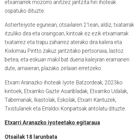
etxarriarrek mozorro anitzez jantzita hiri ihoteak
ospatuko dituzte.
Astierteiyote egunean, otsailaren 21ean, aldiz, txatarrak
itzuliko dira eta oraingoan, kintoak ez ezik etxarriarrak
txatarrez eta trapu zaharrez aterako dira kalera eta
Kixkimau Pintto zakuz jantzitako pertsonaia, lastoz
betea, eta eskuan makil bat duena kalejiran eramanen
dute, amaieran, plazako zelaian erretzeko.
Etxarri Aranazko ihoteak Iyote Batzordeak, 2023ko
kintoek, Etxarriko Gazte Asanbladak, Etxarriko Udalak,
Tabernariak, Ikastolak, Eskolak, Etxarri Kantuzek,
Txistulariek eta Erraldoi Konpartsak antolatu dituzte.
Etxarri Aranazko iyoteetako egitaraua
Otsailak 18 larunbata