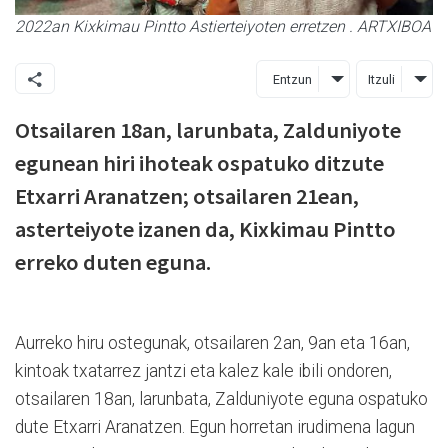
2022an Kixkimau Pintto Astierteiyoten erretzen . ARTXIBOA
Entzun
Itzuli
Otsailaren 18an, larunbata, Zalduniyote
egunean hiri ihoteak ospatuko ditzute
Etxarri Aranatzen; otsailaren 21ean,
asterteiyote izanen da, Kixkimau Pintto
erreko duten eguna.
Aurreko hiru ostegunak, otsailaren 2an, 9an eta 16an,
kintoak txatarrez jantzi eta kalez kale ibili ondoren,
otsailaren 18an, larunbata, Zalduniyote eguna ospatuko
dute Etxarri Aranatzen. Egun horretan irudimena lagun