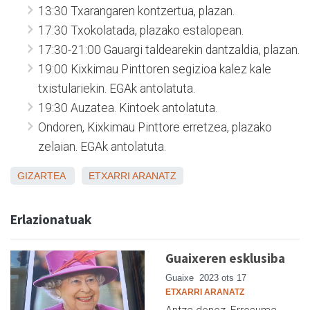
13:30 Txarangaren kontzertua, plazan.
17:30 Txokolatada, plazako estalopean.
17:30-21:00 Gauargi taldearekin dantzaldia, plazan.
19:00 Kixkimau Pinttoren segizioa kalez kale
txistulariekin. EGAk antolatuta.
19:30 Auzatea. Kintoek antolatuta.
Ondoren, Kixkimau Pinttore erretzea, plazako
zelaian. EGAk antolatuta.
GIZARTEA
ETXARRI ARANATZ
Erlazionatuak
Guaixeren esklusiba
Guaixe
2023 ots 17
ETXARRI ARANATZ