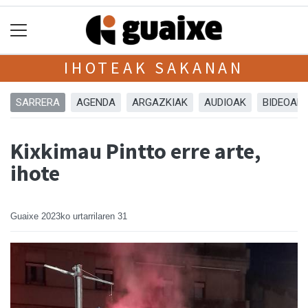
IHOTEAK SAKANAN
SARRERA
AGENDA
ARGAZKIAK
AUDIOAK
BIDEOAK
Kixkimau Pintto erre arte,
ihote
Guaixe
2023ko urtarrilaren 31