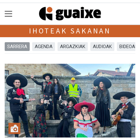
IHOTEAK SAKANAN
SARRERA
AGENDA
ARGAZKIAK
AUDIOAK
BIDEOAK