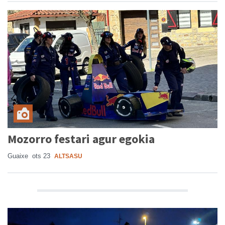
Mozorro festari agur egokia
Guaixe
ots 23
ALTSASU