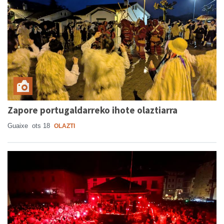
Zapore portugaldarreko ihote olaztiarra
Guaixe
ots 18
OLAZTI