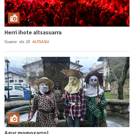
Herri ihote altsasuarra
Guaixe
ots 18
ALTSASU
Agur momoxarro!