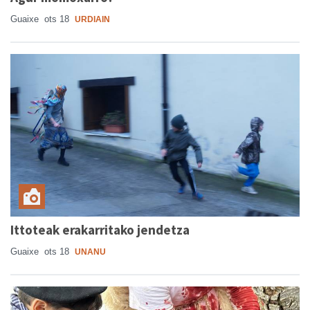
Guaixe
ots 18
URDIAIN
Ittoteak erakarritako jendetza
Guaixe
ots 18
UNANU