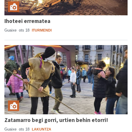
Ihoteei errematea
Guaixe
ots 18
ITURMENDI
Zatamarro begi gorri, urtien behin etorri!
Guaixe
ots 18
LAKUNTZA