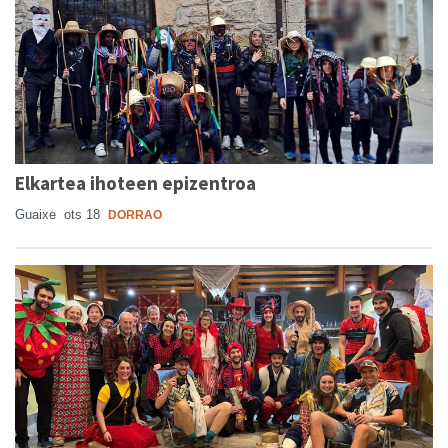
Elkartea ihoteen epizentroa
Guaixe
ots 18
DORRAO