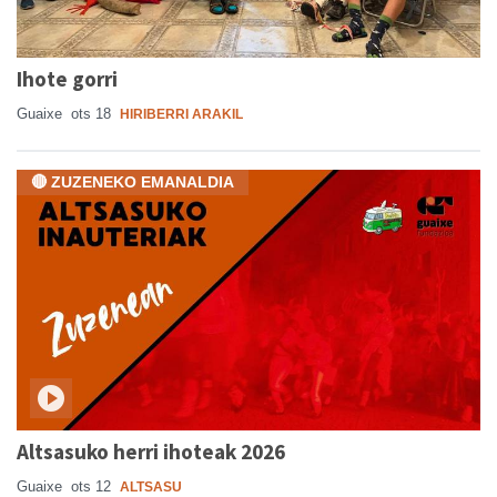
Ihote gorri
Guaixe
ots 18
HIRIBERRI ARAKIL
🔴 ZUZENEKO EMANALDIA
Altsasuko herri ihoteak 2026
Guaixe
ots 12
ALTSASU