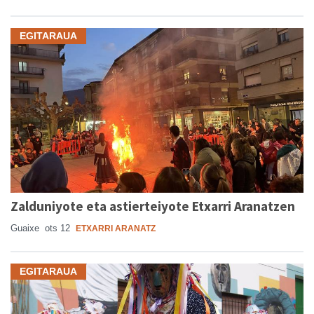
EGITARAUA
Zalduniyote eta astierteiyote Etxarri Aranatzen
Guaixe
ots 12
ETXARRI ARANATZ
EGITARAUA