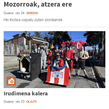
Mozorroak, atzera ere
Guaixe
ots 24
ZIORDIA
Hiri ihotea ospatu zuten ziordiarrek.
Irudimena kalera
Guaixe
ots 23
OLAZTI