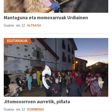
Mantaguna eta momoxarruak Urdiainen
Guaixe
ots 12
ALTSASU
EGITARAUA
Jitomoxorroen aurretik, piñata
Guaixe
ots 12
ITURMENDI