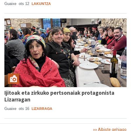
Guaixe
ots 12
LAKUNTZA
Ijitoak eta zirkuko pertsonaiak protagonista
Lizarragan
Guaixe
ots 16
LIZARRAGA
»» Albiste gehiago