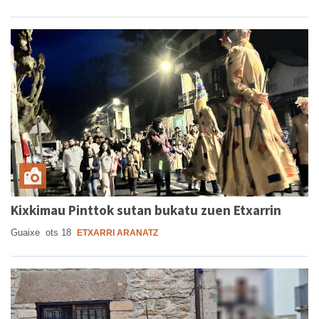
Kixkimau Pinttok sutan bukatu zuen Etxarrin
Guaixe
ots 18
ETXARRI ARANATZ