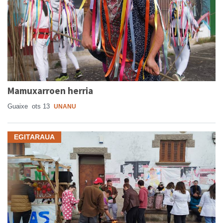
Mamuxarroen herria
Guaixe
ots 13
UNANU
EGITARAUA