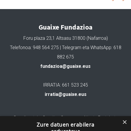
Guaixe Fundazioa
Foru plaza 23,1 Altsasu 31800 (Nafarroa)
Telefonoa: 948 564 275 | Telegram eta WhatsApp: 618
882 675
fundazioa@guaixe.eus
IRRATIA: 661 523 245
irratia@guaixe.eus
Gure lizentzia
: Creative Commons Aitortu Partekatu
×
Zure datuen erabilera