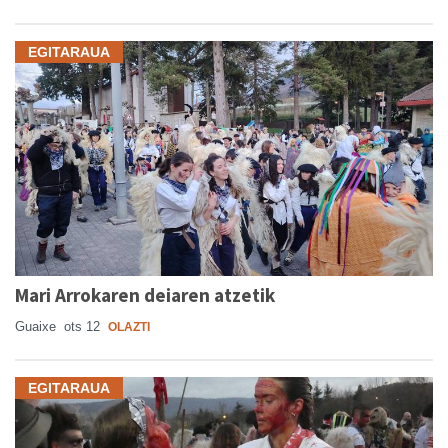
EGITARAUA
Mari Arrokaren deiaren atzetik
Guaixe
ots 12
OLAZTI
EGITARAUA