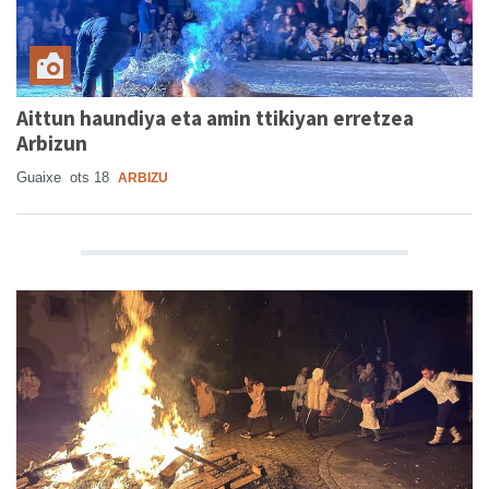
Aittun haundiya eta amin ttikiyan erretzea
Arbizun
Guaixe
ots 18
ARBIZU