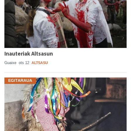
Inauteriak Altsasun
Guaixe
ots 12
ALTSASU
EGITARAUA