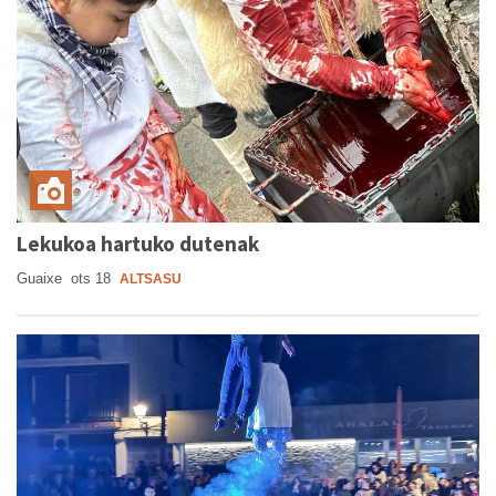
Lekukoa hartuko dutenak
Guaixe
ots 18
ALTSASU