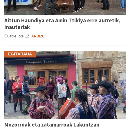
Aittun Haundiya eta Amin Ttikiya erre aurretik,
inauteriak
Guaixe
ots 12
ARBIZU
EGITARAUA
Mozorroak eta zatamarroak Lakuntzan