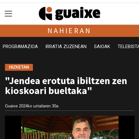
NAHIERAN
PROGRAMAZIOA
IRRATIA ZUZENEAN
SAIOAK
TELEBIST
HIZKETAN
"Jendea erotuta ibiltzen zen
kioskoari bueltaka"
Guaixe
2024ko uztailaren 30a