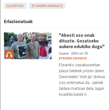
GIZARTEA
ETXARRI ARANATZ
Erlazionatuak
"Abesti oso onak
dituzte. Gozatzeko
aukera edukiko dugu"
Guaixe
2024 uzt 19
ETXARRI ARANATZ
Etxarriko ospakizunetan
plaza taldeek jotzen duten
Gwendalen 'Irish jip' doinua
oso estimatua da. Jakinik
taldea martxan dela, lagun
koadrila batek h…