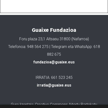
Guaixe Fundazioa
Foru plaza 23,1 Altsasu 31800 (Nafarroa)
Telefonoa: 948 564 275 | Telegram eta WhatsApp: 618
882 675
fundazioa@guaixe.eus
IRRATIA: 661 523 245
irratia@guaixe.eus
Gure lizentzia
: Creative Commons Aitortu Partekatu