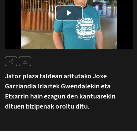
Jator plaza taldean aritutako Joxe
Garziandia Iriartek Gwendalekin eta
Etxarrin hain ezagun den kantuarekin
dituen bizipenak oroitu ditu.