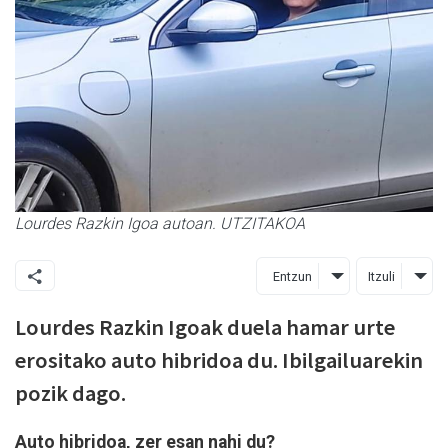
Lourdes Razkin Igoa autoan. UTZITAKOA
Entzun
Itzuli
Lourdes Razkin Igoak duela hamar urte
erositako auto hibridoa du. Ibilgailuarekin
pozik dago.
Auto hibridoa, zer esan nahi du?