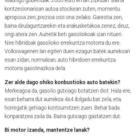
Madrilgo gobernuak 5.000 euro eman zizkidan. Baina
kontzesionarioan autoa stockean zuten, momentu
aproposa zen, prezioa oso ona zelako. Garestia zen,
baina dirulaguntzarekin eta erakusketakoa zenez, diruz,
ongi atera zen. Aurretik beti gasoliokoak izan nituen.
Nire hibridoak gasolioko errekuntza motorra du ere.
Volkswagenen lan egiten duen ezagun batek aurrekoan
esan zidan, normalean, auto hibridoen errekuntza
motorra gasolinazkoa dela.
Zer alde dago ohiko konbustioko auto batekin?
Merkeagoa da, gasolio gutxiago botatzen diot. Hala ere,
esan beharra dut aurrekoa 4x4 ibilgailu bat zela, eta,
horregatik gehiago kontsumitzen zuen. Behar bada
konparatzea zaila da. Baina gutxiago gastatzen dut.
Bi motor izanda, mantentze lanak?