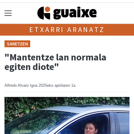
ETXARRI ARANATZ
SARETZEN
"Mantentze lan normala
egiten diote"
Alfredo Alvaro Igoa
2025eko apirilaren 1a