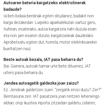
Autoaren bateria kargatzeko elektrolinerak
badaude?
Ia beti bidaia berdinak egiten ditudanez, badakit non
karga dezakedan. Lurpeko aparkalekutan sartuz gero,
Iruñean, esaterako, autoa kargatzea nahi duzula esan
eta non jarri esaten dizute, kargatzaileak daudelako.
Aprobetxatu egiten dut, horrela, motor elektrikoarekin
bueltatzen naiz.
Beste autoak bezala, IAT pasa beharra du?
Bai. Gainera, autoak hamar urte bete dituenez, IAT
urtero pasa beharra du.
Jendea autoagatik galdezka joan zaizu?
Ez. Jendeak galdetzen zuen: "zergatik erosi duzu? Zer?"
Berritasuna zen. IAT pasatzera joan nintzen lehenengo
aldian, ongi ikustea inporta zitzaidan galdetu zidaten,