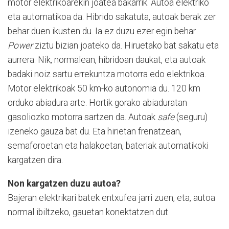
motor elektrikoarekin joatea bakarrik. Autoa elektriko
eta automatikoa da. Hibrido sakatuta, autoak berak zer
behar duen ikusten du. Ia ez duzu ezer egin behar.
Power
ziztu bizian joateko da. Hiruetako bat sakatu eta
aurrera. Nik, normalean, hibridoan daukat, eta autoak
badaki noiz sartu errekuntza motorra edo elektrikoa.
Motor elektrikoak 50 km-ko autonomia du. 120 km
orduko abiadura arte. Hortik gorako abiaduratan
gasoliozko motorra sartzen da. Autoak
safe
(seguru)
izeneko gauza bat du. Eta hirietan frenatzean,
semaforoetan eta halakoetan, bateriak automatikoki
kargatzen dira.
Non kargatzen duzu autoa?
Bajeran elektrikari batek entxufea jarri zuen, eta, autoa
normal ibiltzeko, gauetan konektatzen dut.