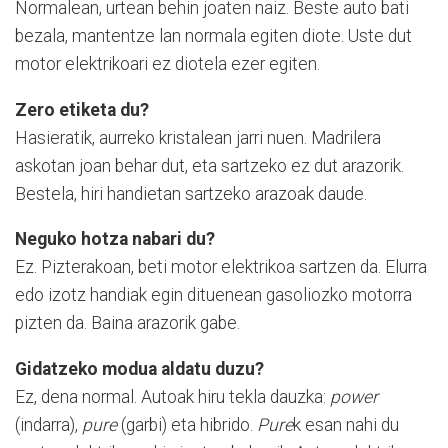
Normalean, urtean behin joaten naiz. Beste auto bati
bezala, mantentze lan normala egiten diote. Uste dut
motor elektrikoari ez diotela ezer egiten.
Zero etiketa du?
Hasieratik, aurreko kristalean jarri nuen. Madrilera
askotan joan behar dut, eta sartzeko ez dut arazorik.
Bestela, hiri handietan sartzeko arazoak daude.
Neguko hotza nabari du?
Ez. Pizterakoan, beti motor elektrikoa sartzen da. Elurra
edo izotz handiak egin dituenean gasoliozko motorra
pizten da. Baina arazorik gabe.
Gidatzeko modua aldatu duzu?
Ez, dena normal. Autoak hiru tekla dauzka:
power
(indarra),
pure
(garbi) eta hibrido.
Pure
k esan nahi du