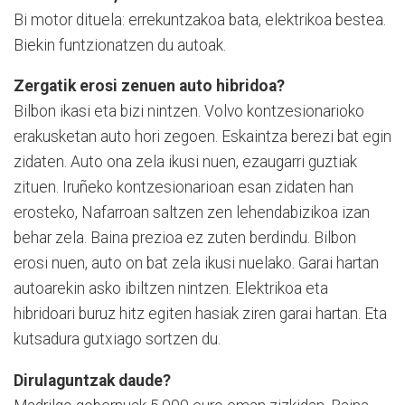
Bi motor dituela: errekuntzakoa bata, elektrikoa bestea.
Biekin funtzionatzen du autoak.
Zergatik erosi zenuen auto hibridoa?
Bilbon ikasi eta bizi nintzen. Volvo kontzesionarioko
erakusketan auto hori zegoen. Eskaintza berezi bat egin
zidaten. Auto ona zela ikusi nuen, ezaugarri guztiak
zituen. Iruñeko kontzesionarioan esan zidaten han
erosteko, Nafarroan saltzen zen lehendabizikoa izan
behar zela. Baina prezioa ez zuten berdindu. Bilbon
erosi nuen, auto on bat zela ikusi nuelako. Garai hartan
autoarekin asko ibiltzen nintzen. Elektrikoa eta
hibridoari buruz hitz egiten hasiak ziren garai hartan. Eta
kutsadura gutxiago sortzen du.
Dirulaguntzak daude?