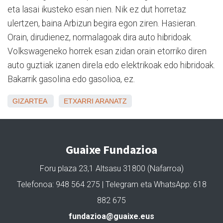
eta lasai ikusteko esan nien. Nik ez dut horretaz
ulertzen, baina Arbizun begira egon ziren. Hasieran.
Orain, dirudienez, normalagoak dira auto hibridoak.
Volkswageneko horrek esan zidan orain etorriko diren
auto guztiak izanen direla edo elektrikoak edo hibridoak.
Bakarrik gasolina edo gasolioa, ez.
GIZARTEA
ETXARRI ARANATZ
Guaixe Fundazioa
Foru plaza 23,1 Altsasu 31800 (Nafarroa)
Telefonoa: 948 564 275 | Telegram eta WhatsApp: 618
882 675
fundazioa@guaixe.eus