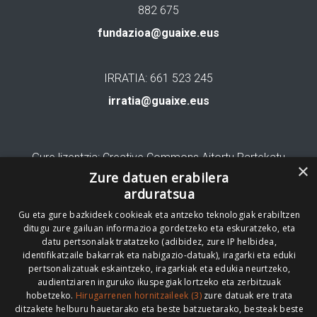
882 675
fundazioa@guaixe.eus
IRRATIA: 661 523 245
irratia@guaixe.eus
Gure lizentzia
: Creative Commons Aitortu Partekatu
×
Zure datuen erabilera
Codesyntaxek garatua
arduratsua
Gu eta gure bazkideek cookieak eta antzeko teknologiak erabiltzen
ditugu zure gailuan informazioa gordetzeko eta eskuratzeko, eta
datu pertsonalak tratatzeko (adibidez, zure IP helbidea,
identifikatzaile bakarrak eta nabigazio-datuak), iragarki eta eduki
pertsonalizatuak eskaintzeko, iragarkiak eta edukia neurtzeko,
HONI BURUZ
LEGE OHARRA
PUBLIZITATEA
audientziaren inguruko ikuspegiak lortzeko eta zerbitzuak
hobetzeko.
Hirugarrenen hornitzaileek (3)
zure datuak ere trata
ARAUAK
HARREMANETARAKO
RSS
ditzakete helburu hauetarako eta beste batzuetarako, besteak beste