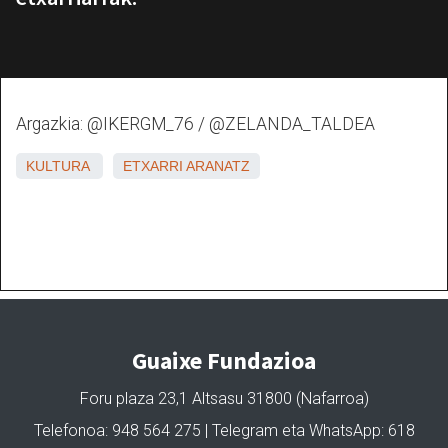
Argazkia: @IKERGM_76 / @ZELANDA_TALDEA
KULTURA
ETXARRI ARANATZ
Guaixe Fundazioa
Foru plaza 23,1 Altsasu 31800 (Nafarroa)
Telefonoa: 948 564 275 | Telegram eta WhatsApp: 618