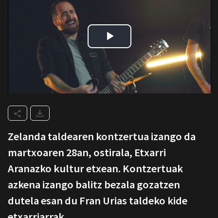
Zelanda taldearen kontzertua izango da
martxoaren 28an, ostirala, Etxarri
Aranazko kultur etxean. Kontzertuak
azkena izango balitz bezala gozatzen
dutela esan du Fran Urias taldeko kide
etxarriarrak.