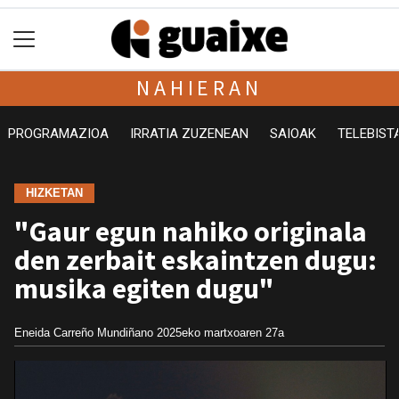
NAHIERAN
PROGRAMAZIOA
IRRATIA ZUZENEAN
SAIOAK
TELEBIST
HIZKETAN
"Gaur egun nahiko originala
den zerbait eskaintzen dugu:
musika egiten dugu"
Eneida Carreño Mundiñano
2025eko martxoaren 27a