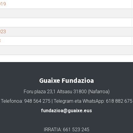
019
023
3
Guaixe Fundazioa
Foru plaza 23,1 Altsasu 31800 (Nafarroa)
Telefonoa: 948 564 275 | Telegram eta WhatsApp: 618 882 675
fundazioa@guaixe.eus
IRRATIA: 661 523 245