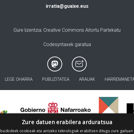
irratia@guaixe.eus
Gure lizentzia
: Creative Commons Aitortu Partekatu
Codesyntaxek garatua
LEGE OHARRA
PUBLIZITATEA
ARAUAK
HARREMANET
>
Zure datuen erabilera arduratsua
 bazkideek cookieak eta antzeko teknologiak erabiltzen ditugu zure gailuan