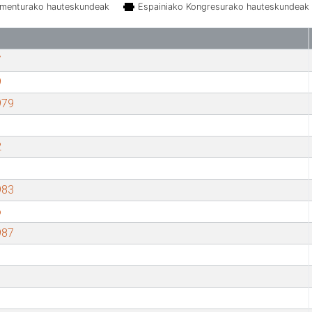
amenturako hauteskundeak
Espainiako Kongresurako hauteskundeak
7
9
979
2
983
6
987