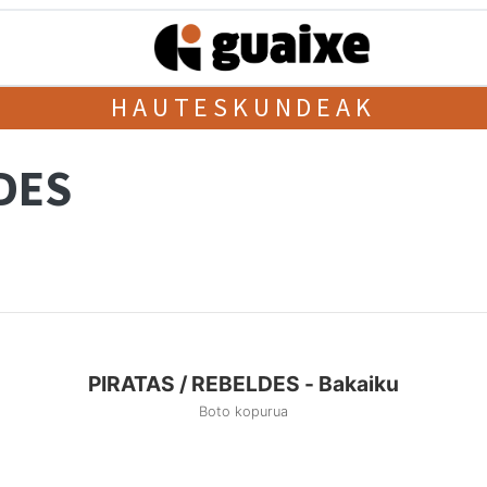
HAUTESKUNDEAK
DES
PIRATAS / REBELDES - Bakaiku
Boto kopurua