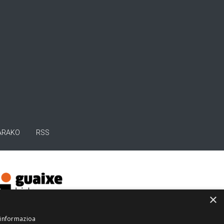
ARAKO
RSS
×
 informazioa