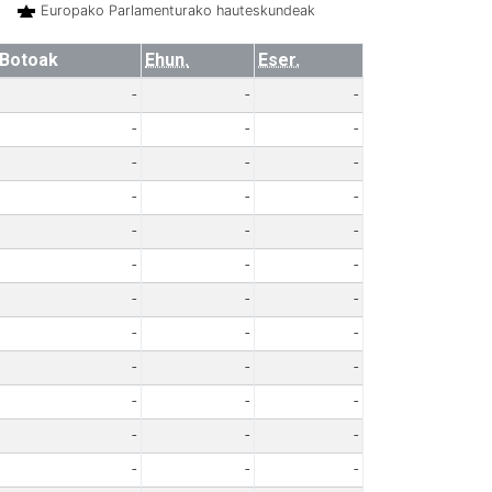
Europako Parlamenturako hauteskundeak
Botoak
Ehun.
Eser.
-
-
-
-
-
-
-
-
-
-
-
-
-
-
-
-
-
-
-
-
-
-
-
-
-
-
-
-
-
-
-
-
-
-
-
-