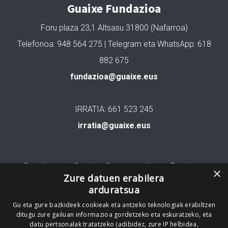
Guaixe Fundazioa
Foru plaza 23,1 Altsasu 31800 (Nafarroa)
Telefonoa: 948 564 275 | Telegram eta WhatsApp: 618
882 675
fundazioa@guaixe.eus
IRRATIA: 661 523 245
irratia@guaixe.eus
Gure lizentzia
: Creative Commons Aitortu Partekatu
×
Zure datuen erabilera
arduratsua
Codesyntaxek garatua
Gu eta gure bazkideek cookieak eta antzeko teknologiak erabiltzen
ditugu zure gailuan informazioa gordetzeko eta eskuratzeko, eta
datu pertsonalak tratatzeko (adibidez, zure IP helbidea,