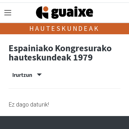
HAUTESKUNDEAK
Espainiako Kongresurako
hauteskundeak 1979
Irurtzun
Ez dago daturik!