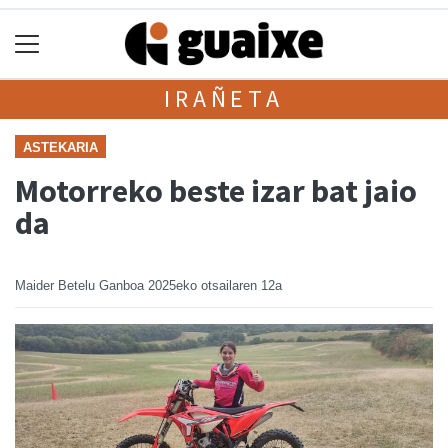
IRAÑETA
ASTEKARIA
Motorreko beste izar bat jaio
da
Maider Betelu Ganboa
2025eko otsailaren 12a