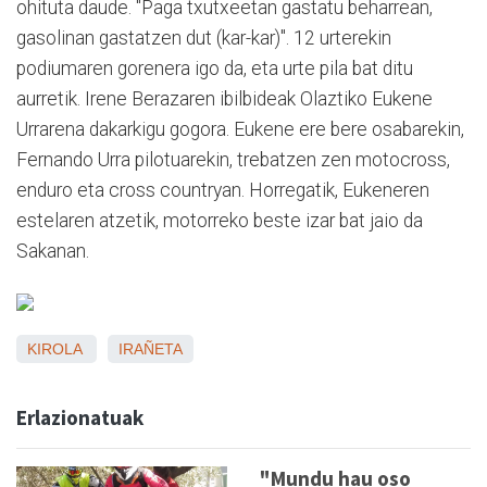
ohituta daude. "Paga txutxeetan gastatu beharrean,
gasolinan gastatzen dut (kar-kar)". 12 urterekin
podiumaren gorenera igo da, eta urte pila bat ditu
aurretik. Irene Berazaren ibilbideak Olaztiko Eukene
Urrarena dakarkigu gogora. Eukene ere bere osabarekin,
Fernando Urra pilotuarekin, trebatzen zen motocross,
enduro eta cross countryan. Horregatik, Eukeneren
estelaren atzetik, motorreko beste izar bat jaio da
Sakanan.
KIROLA
IRAÑETA
Erlazionatuak
"Mundu hau oso