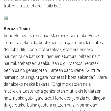
trofeo dituzte etxean, “pila bat”.
Beraza Team
Irene Beraza bere osaba Markosek sortutako Beraza
Team taldekoa da, beste haur eta gaztetxoekin batera.
“Bi iloba ditut, oso motorzaleak, eta beraiendako
haurren talde bat sortu genuen. Gustura ibiltzen naiz
haurrak trebatzen” azaldu izan digu Markos Berazak
behin baino gehiagotan. Tartean dago Irene. “Guztira
hamar pilotu inguru gara, horietatik bost sakandar”. Bera
da taldeko neska bakarra. “Ongi moldatzen naiz
mutilekin. Lasterketa gehienetan mutilekin lehiatzen
naiz, neska gutxi garelako. Horrek exijentzia handiagoa
du guretako, baina gustura aritzen naiz. Normalean