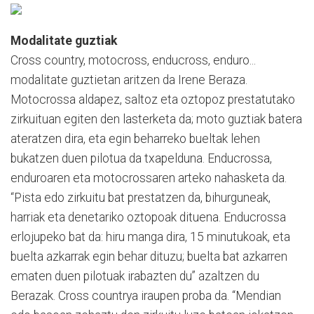
Modalitate guztiak
Cross country, motocross, enducross, enduro...
modalitate guztietan aritzen da Irene Beraza.
Motocrossa aldapez, saltoz eta oztopoz prestatutako
zirkuituan egiten den lasterketa da; moto guztiak batera
ateratzen dira, eta egin beharreko bueltak lehen
bukatzen duen pilotua da txapelduna. Enducrossa,
enduroaren eta motocrossaren arteko nahasketa da.
“Pista edo zirkuitu bat prestatzen da, bihurguneak,
harriak eta denetariko oztopoak dituena. Enducrossa
erlojupeko bat da: hiru manga dira, 15 minutukoak, eta
buelta azkarrak egin behar dituzu; buelta bat azkarren
ematen duen pilotuak irabazten du” azaltzen du
Berazak. Cross countrya iraupen proba da. “Mendian