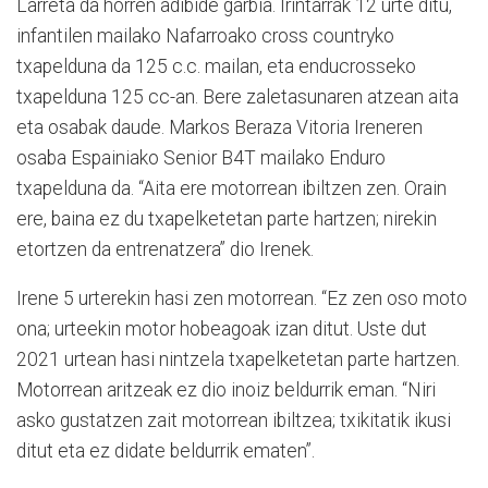
Larreta da horren adibide garbia. Irintarrak 12 urte ditu,
infantilen mailako Nafarroako cross countryko
txapelduna da 125 c.c. mailan, eta enducrosseko
txapelduna 125 cc-an. Bere zaletasunaren atzean aita
eta osabak daude. Markos Beraza Vitoria Ireneren
osaba Espainiako Senior B4T mailako Enduro
txapelduna da. “Aita ere motorrean ibiltzen zen. Orain
ere, baina ez du txapelketetan parte hartzen; nirekin
etortzen da entrenatzera” dio Irenek.
Irene 5 urterekin hasi zen motorrean. “Ez zen oso moto
ona; urteekin motor hobeagoak izan ditut. Uste dut
2021 urtean hasi nintzela txapelketetan parte hartzen.
Motorrean aritzeak ez dio inoiz beldurrik eman. “Niri
asko gustatzen zait motorrean ibiltzea; txikitatik ikusi
ditut eta ez didate beldurrik ematen”.