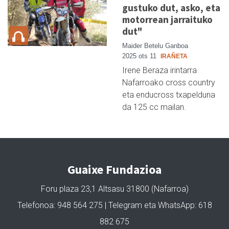
gustuko dut, asko, eta
motorrean jarraituko
dut"
Maider Betelu Ganboa
2025 ots 11
IRAÑETA
Irene Beraza irintarra
Nafarroako cross country
eta enducross txapelduna
da 125 cc mailan.
Guaixe Fundazioa
Foru plaza 23,1 Altsasu 31800 (Nafarroa)
Telefonoa: 948 564 275 | Telegram eta WhatsApp: 618
882 675