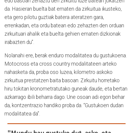
edo basoan zehaztu den zirkuitu luze batean jokatzen
da. Hasieran buelta bat ematen da zirkuitua ikusteko,
eta gero pilotu guztiak batera ateratzen gara,
errenkadan, eta ordu batean edo zehazten den orduan
zirkuituari ahalik eta buelta gehien ematen dizkionak
irabazten du”.
Nolanahi ere, berak enduro modalitatea du gustukoena.
Motocross eta cross country modalitateen arteko
nahasketa da, proba oso luzea, kilometro askoko
zirkuitua prestatzen baita basoan. Zirkuitu horretako
hiru tokitan kronometratutako guneak daude, eta bertan
azkarrago ibili beharra dago. Une osoan adi egon behar
da, kontzentrazio handiko proba da. “Gustukoen dudan
modalitatea da”.
"Mundu hau gustuko dut, asko, eta