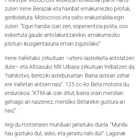
Freestyle Motocross ikuskizun erraldoian parte hartu
zuten Irene Berazak eta hainbat emakumezko pilotuk,
gonbidatuta. Motocross eta salto erakustaldia egin
zuten. "Egun handia izan zen, esperientzia polita, oso
eskertuta gaude antolakuntzarekin, emakumezko
pilotuei ikusgarritasuna eman zigutelako".
Irene Irañetako zirkuituan –urtero lasterketa antolatzen
dute– eta Altsasuko MX Urbasa zirkuituan trebatzen da,
“nahikotxo, bereziki asteburuetan. Baina astean zehar
ere Irañetan aritzen naiz”. 125 cc-ko Beta motorra du,
endurokoa. “KTM-ak izan ditut, baina orain mendian
gehiago ari naizenez, mendiko Betarekin gustura ari
naiz”.
Argi du motorraren munduan jarraituko duela. "Mundu
hau gustuko dut, asko, eta jarraitu nahi dut". Lagunak