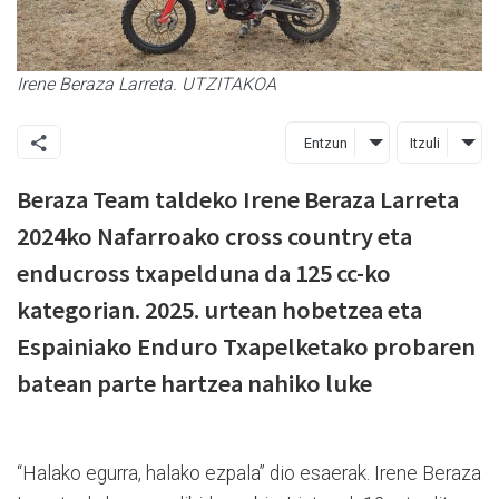
Irene Beraza Larreta. UTZITAKOA
Entzun
Itzuli
Beraza Team taldeko Irene Beraza Larreta
2024ko Nafarroako cross country eta
enducross txapelduna da 125 cc-ko
kategorian. 2025. urtean hobetzea eta
Espainiako Enduro Txapelketako probaren
batean parte hartzea nahiko luke
“Halako egurra, halako ezpala” dio esaerak. Irene Beraza