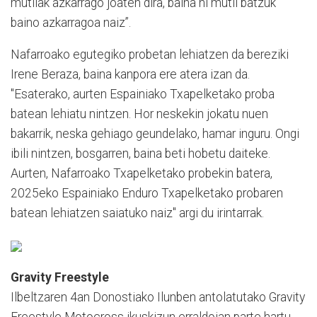
mutilak azkarrago joaten dira, baina ni mutil batzuk
baino azkarragoa naiz”.
Nafarroako egutegiko probetan lehiatzen da bereziki
Irene Beraza, baina kanpora ere atera izan da.
"Esaterako, aurten Espainiako Txapelketako proba
batean lehiatu nintzen. Hor neskekin jokatu nuen
bakarrik, neska gehiago geundelako, hamar inguru. Ongi
ibili nintzen, bosgarren, baina beti hobetu daiteke.
Aurten, Nafarroako Txapelketako probekin batera,
2025eko Espainiako Enduro Txapelketako probaren
batean lehiatzen saiatuko naiz" argi du irintarrak.
Gravity Freestyle
Ilbeltzaren 4an Donostiako Ilunben antolatutako Gravity