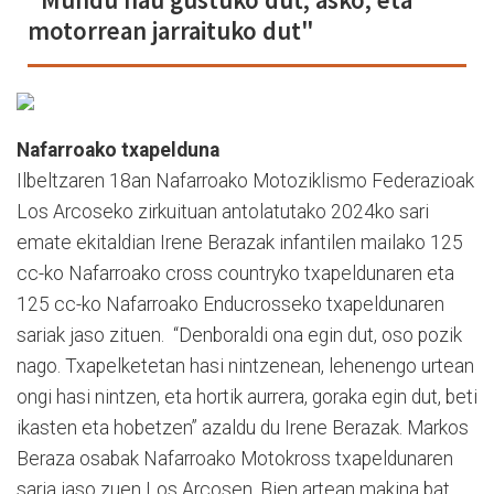
motorrean jarraituko dut"
Nafarroako txapelduna
Ilbeltzaren 18an Nafarroako Motoziklismo Federazioak
Los Arcoseko zirkuituan antolatutako 2024ko sari
emate ekitaldian Irene Berazak infantilen mailako 125
cc-ko Nafarroako cross countryko txapeldunaren eta
125 cc-ko Nafarroako Enducrosseko txapeldunaren
sariak jaso zituen. “Denboraldi ona egin dut, oso pozik
nago. Txapelketetan hasi nintzenean, lehenengo urtean
ongi hasi nintzen, eta hortik aurrera, goraka egin dut, beti
ikasten eta hobetzen” azaldu du Irene Berazak. Markos
Beraza osabak Nafarroako Motokross txapeldunaren
saria jaso zuen Los Arcosen. Bien artean makina bat