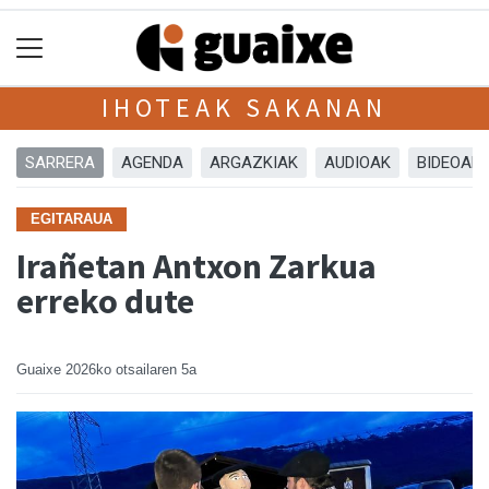
IHOTEAK SAKANAN
SARRERA
AGENDA
ARGAZKIAK
AUDIOAK
BIDEOAK
EGITARAUA
Irañetan Antxon Zarkua
erreko dute
Guaixe
2026ko otsailaren 5a