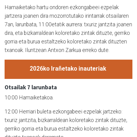
Hamaiketako hartu ondoren ezkongabeei ezpelak
jartzera joanen dira mozorrotutako irintarrak otsailaren
7an, larunbata, 11:00etatik aurrera: txuriz jantzita joanen
dira, eta bizkarraldean koloretako zintak dituzte, gerriko
gorria eta burua estaltzeko koloretako zintak dituzten
txanoak. Iluntzean Antxon Zarkua erreko dute.
2026ko Irañetako inauteriak
Otsailak 7 larunbata
10:00 Hamaiketakoa.
12:00 Herriari buleta ezkongabeei ezpelak jartzeko:
txuriz jantzita, bizkarraldean koloretako zintak dituzte,
gerriko gorria eta burua estaltzeko koloretako zintak