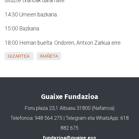
dituzte txanoak daramate.
14:30 Umeen bazkaria.
15:00 Bazkaria.
18:00 Herriari buelta. Ondoren, Antxon Zarkua erre.
GIZARTEA
IRAÑETA
Guaixe Fundazioa
Foru plaza 23,1 Altsasu 31800 (Nafarroa)
Telefonoa: 948 564 275 | Telegram eta WhatsApp: 618
882 675
fundazioa@guaixe.eus