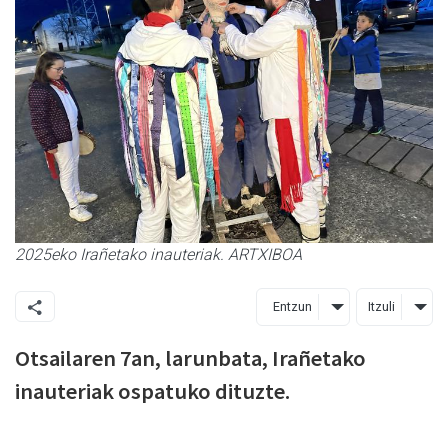
2025eko Irañetako inauteriak. ARTXIBOA
Entzun
Itzuli
Otsailaren 7an, larunbata, Irañetako
inauteriak ospatuko dituzte.