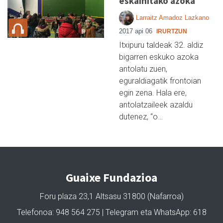
eskainitako azoka
Larraitz Amadoz Lazkano
2017 api 06
IRURTZUN
Itxipuru taldeak 32. aldiz
bigarren eskuko azoka
antolatu zuen,
eguraldiagatik frontoian
egin zena. Hala ere,
antolatzaileek azaldu
dutenez, “o…
Guaixe Fundazioa
Foru plaza 23,1 Altsasu 31800 (Nafarroa)
Telefonoa: 948 564 275 | Telegram eta WhatsApp: 618