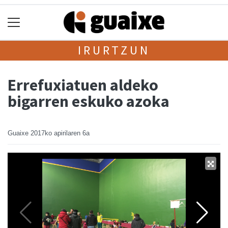
IRURTZUN
Errefuxiatuen aldeko
bigarren eskuko azoka
Guaixe
2017ko apirilaren 6a