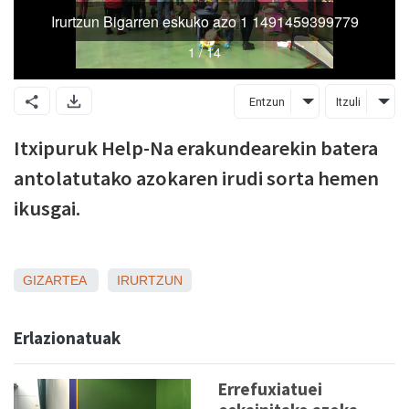
Entzun
Itzuli
Itxipuruk Help-Na erakundearekin batera
antolatutako azokaren irudi sorta hemen
ikusgai.
GIZARTEA
IRURTZUN
Erlazionatuak
Errefuxiatuei