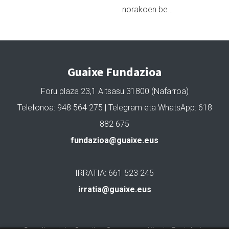
norakoen be…
Guaixe Fundazioa
Foru plaza 23,1 Altsasu 31800 (Nafarroa)
Telefonoa: 948 564 275 | Telegram eta WhatsApp: 618
882 675
fundazioa@guaixe.eus
IRRATIA: 661 523 245
irratia@guaixe.eus