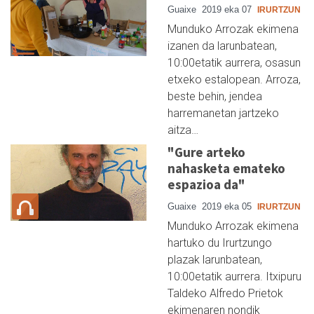
Guaixe
2019 eka 07
IRURTZUN
Munduko Arrozak ekimena
izanen da larunbatean,
10:00etatik aurrera, osasun
etxeko estalopean. Arroza,
beste behin, jendea
harremanetan jartzeko
aitza…
"Gure arteko
nahasketa emateko
espazioa da"
Guaixe
2019 eka 05
IRURTZUN
Munduko Arrozak ekimena
hartuko du Irurtzungo
plazak larunbatean,
10:00etatik aurrera. Itxipuru
Taldeko Alfredo Prietok
ekimenaren nondik