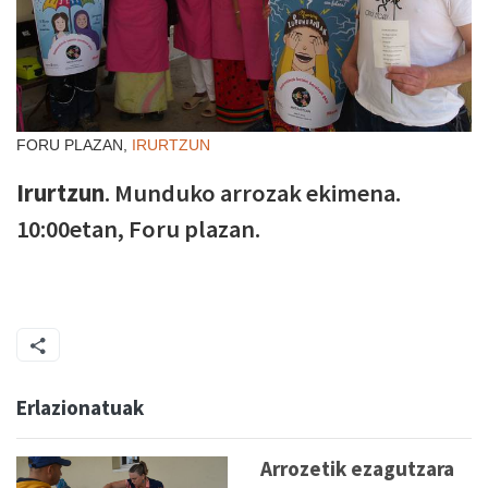
FORU PLAZAN,
IRURTZUN
Irurtzun
. Munduko arrozak ekimena.
10:00etan, Foru plazan.
Erlazionatuak
Arrozetik ezagutzara