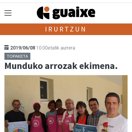
IRURTZUN
2019/06/08
10:00etatik aurrera
TOPAKETA
Munduko arrozak ekimena.