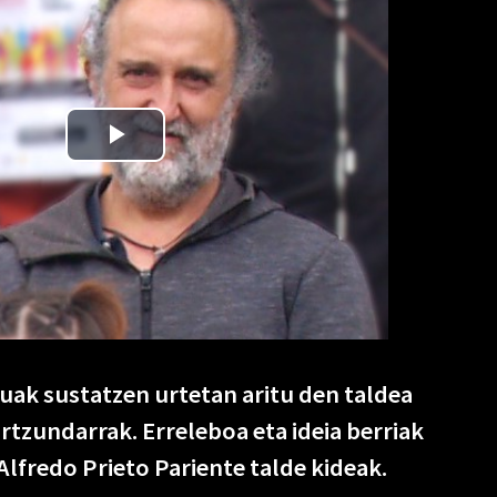
uak sustatzen urtetan aritu den taldea
urtzundarrak. Erreleboa eta ideia berriak
Alfredo Prieto Pariente talde kideak.