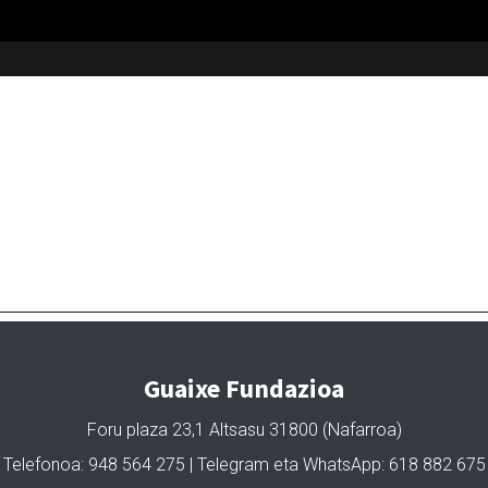
Guaixe Fundazioa
Foru plaza 23,1 Altsasu 31800 (Nafarroa)
Telefonoa: 948 564 275 | Telegram eta WhatsApp: 618 882 675