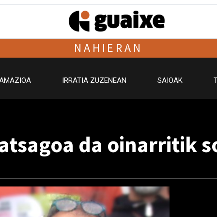
NAHIERAN
AMAZIOA
IRRATIA ZUZENEAN
SAIOAK
tsagoa da oinarritik 