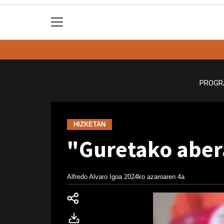
PROGR
HIZKETAN
"Guretako abera
Alfredo Alvaro Igoa
2024ko azaroaren 4a