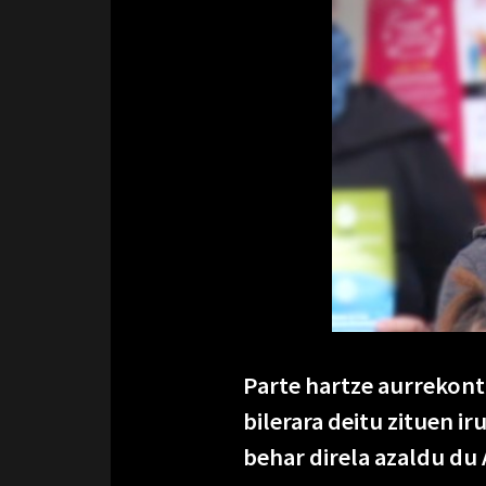
Parte hartze aurrekont
bilerara deitu zituen ir
behar direla azaldu du 