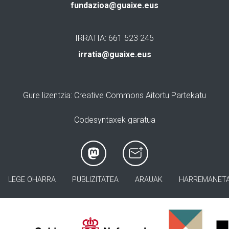
fundazioa@guaixe.eus
IRRATIA: 661 523 245
irratia@guaixe.eus
Gure lizentzia
: Creative Commons Aitortu Partekatu
Codesyntaxek garatua
LEGE OHARRA
PUBLIZITATEA
ARAUAK
HARREMANET