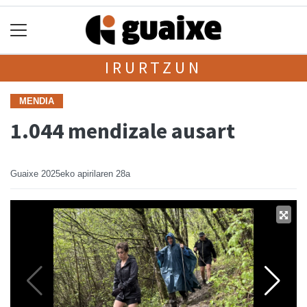
IRURTZUN
MENDIA
1.044 mendizale ausart
Guaixe
2025eko apirilaren 28a