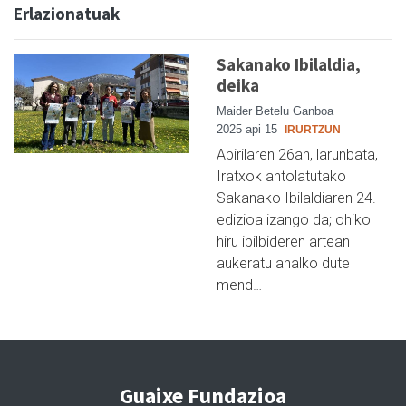
Erlazionatuak
Sakanako Ibilaldia,
deika
Maider Betelu Ganboa
2025 api 15
IRURTZUN
Apirilaren 26an, larunbata,
Iratxok antolatutako
Sakanako Ibilaldiaren 24.
edizioa izango da; ohiko
hiru ibilbideren artean
aukeratu ahalko dute
mend…
Guaixe Fundazioa