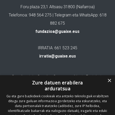
Foru plaza 23,1 Altsasu 31800 (Nafarroa)
Telefonoa: 948 564 275 | Telegram eta WhatsApp: 618
882 675
fundazioa@guaixe.eus
IRRATIA: 661 523 245
irratia@guaixe.eus
Gure lizentzia
: Creative Commons Aitortu Partekatu
×
Zure datuen erabilera
arduratsua
Codesyntaxek garatua
Gu eta gure bazkideek cookieak eta antzeko teknologiak erabiltzen
ditugu zure gailuan informazioa gordetzeko eta eskuratzeko, eta
datu pertsonalak tratatzeko (adibidez, zure IP helbidea,
identifikatzaile bakarrak eta nabigazio-datuak), iragarki eta eduki