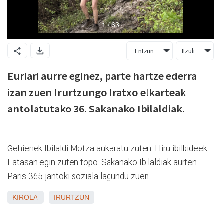
Entzun
Itzuli
Euriari aurre eginez, parte hartze ederra
izan zuen Irurtzungo Iratxo elkarteak
antolatutako 36. Sakanako Ibilaldiak.
Gehienek Ibilaldi Motza aukeratu zuten. Hiru ibilbideek
Latasan egin zuten topo. Sakanako Ibilaldiak aurten
Paris 365 jantoki soziala lagundu zuen.
KIROLA
IRURTZUN