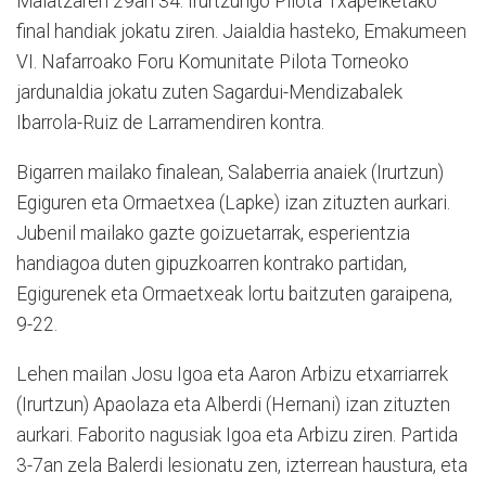
Maiatzaren 29an 34. Irurtzungo Pilota Txapelketako
final handiak jokatu ziren. Jaialdia hasteko, Emakumeen
VI. Nafarroako Foru Komunitate Pilota Torneoko
jardunaldia jokatu zuten Sagardui-Mendizabalek
Ibarrola-Ruiz de Larramendiren kontra.
Bigarren mailako finalean, Salaberria anaiek (Irurtzun)
Egiguren eta Ormaetxea (Lapke) izan zituzten aurkari.
Jubenil mailako gazte goizuetarrak, esperientzia
handiagoa duten gipuzkoarren kontrako partidan,
Egigurenek eta Ormaetxeak lortu baitzuten garaipena,
9-22.
Lehen mailan Josu Igoa eta Aaron Arbizu etxarriarrek
(Irurtzun) Apaolaza eta Alberdi (Hernani) izan zituzten
aurkari. Faborito nagusiak Igoa eta Arbizu ziren. Partida
3-7an zela Balerdi lesionatu zen, izterrean haustura, eta