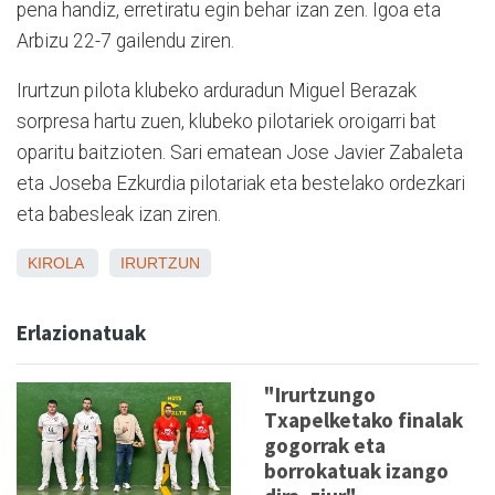
pena handiz, erretiratu egin behar izan zen. Igoa eta
Arbizu 22-7 gailendu ziren.
Irurtzun pilota klubeko arduradun Miguel Berazak
sorpresa hartu zuen, klubeko pilotariek oroigarri bat
oparitu baitzioten. Sari ematean Jose Javier Zabaleta
eta Joseba Ezkurdia pilotariak eta bestelako ordezkari
eta babesleak izan ziren.
KIROLA
IRURTZUN
Erlazionatuak
"Irurtzungo
Txapelketako finalak
gogorrak eta
borrokatuak izango