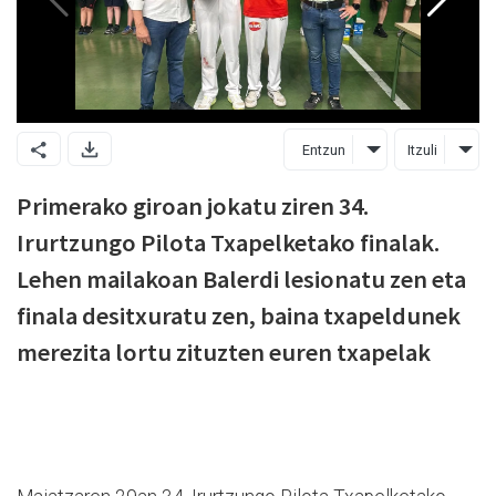
Entzun
Itzuli
Primerako giroan jokatu ziren 34.
Irurtzungo Pilota Txapelketako finalak.
Lehen mailakoan Balerdi lesionatu zen eta
finala desitxuratu zen, baina txapeldunek
merezita lortu zituzten euren txapelak