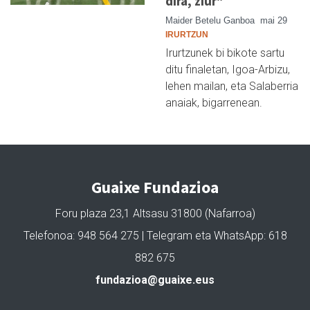
dira, ziur"
Maider Betelu Ganboa
mai 29
IRURTZUN
Irurtzunek bi bikote sartu
ditu finaletan, Igoa-Arbizu,
lehen mailan, eta Salaberria
anaiak, bigarrenean.
Guaixe Fundazioa
Foru plaza 23,1 Altsasu 31800 (Nafarroa)
Telefonoa: 948 564 275 | Telegram eta WhatsApp: 618
882 675
fundazioa@guaixe.eus