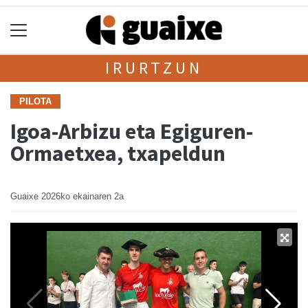
IRURTZUN
PILOTA
Igoa-Arbizu eta Egiguren-
Ormaetxea, txapeldun
Guaixe
2026ko ekainaren 2a