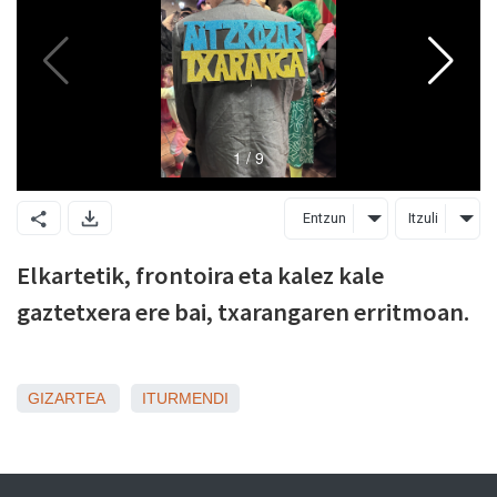
Entzun
Itzuli
Elkartetik, frontoira eta kalez kale
gaztetxera ere bai, txarangaren erritmoan.
GIZARTEA
ITURMENDI