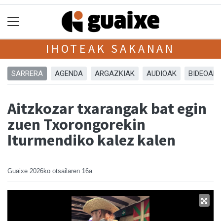
IHOTEAK SAKANAN
SARRERA
AGENDA
ARGAZKIAK
AUDIOAK
BIDEOAK
Aitzkozar txarangak bat egin
zuen Txorongorekin
Iturmendiko kalez kalen
Guaixe
2026ko otsailaren 16a