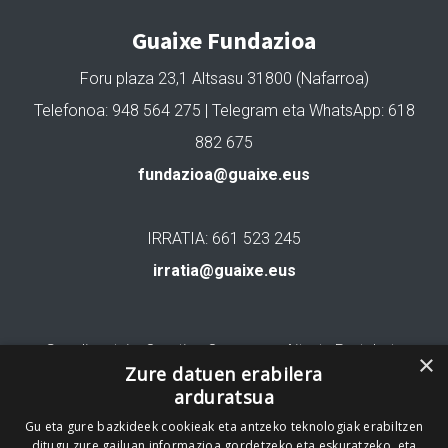
Guaixe Fundazioa
Foru plaza 23,1 Altsasu 31800 (Nafarroa)
Telefonoa: 948 564 275 | Telegram eta WhatsApp: 618
882 675
fundazioa@guaixe.eus
IRRATIA: 661 523 245
irratia@guaixe.eus
Gure lizentzia
: Creative Commons Aitortu Partekatu
×
Zure datuen erabilera
arduratsua
Codesyntaxek garatua
Gu eta gure bazkideek cookieak eta antzeko teknologiak erabiltzen
ditugu zure gailuan informazioa gordetzeko eta eskuratzeko, eta