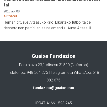
tal
2015 api 08
ALTSASU
Hemen dituzue Altsasuko Kirol Elkarteko futbol talde
desberdinen partiduen seinalamendu...Aupa Altsasu!!
Guaixe Fundazioa
Foru plaza 23,1 Altsasu 31800 (Nafarroa)
Telefonoa: 948 564 275 | Telegram eta WhatsApp: 618
882 675
fundazioa@guaixe.eus
IRRATIA: 661 523 245