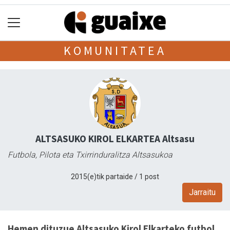
KOMUNITATEA
ALTSASUKO KIROL ELKARTEA Altsasu
Futbola, Pilota eta Txirrinduralitza Altsasukoa
2015(e)tik partaide / 1 post
Jarraitu
Hemen dituzue Altsasuko Kirol Elkarteko futbol