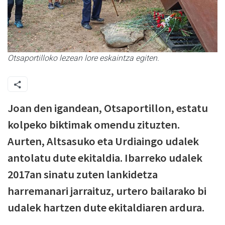
Otsaportilloko lezean lore eskaintza egiten.
Joan den igandean, Otsaportillon, estatu
kolpeko biktimak omendu zituzten.
Aurten, Altsasuko eta Urdiaingo udalek
antolatu dute ekitaldia. Ibarreko udalek
2017an sinatu zuten lankidetza
harremanari jarraituz, urtero bailarako bi
udalek hartzen dute ekitaldiaren ardura.