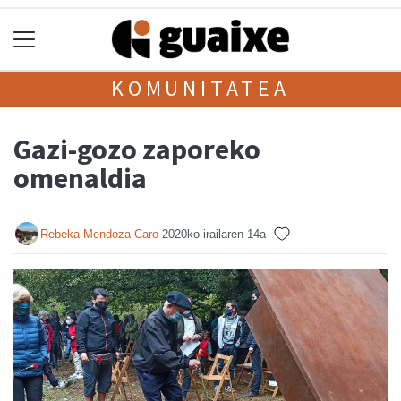
KOMUNITATEA
Gazi-gozo zaporeko
omenaldia
Rebeka Mendoza Caro
2020ko irailaren 14a