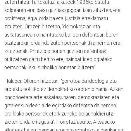
zuten hitza. Tartekatuz, alkateek 1936ko estatu
kolpearen eraildako guztiak gogoan izan zituzten, eta
oroimena, egia, ordaina eta justizia erreklamatu
zituzten. Orozen hitzetan, “demokrazian eta
askatasunean oinarritutako balioen defentsan beren
bizitzarekin ordaindu zuten pertsonak dira hemen erail
zituztenak. Printzipio horien guztien defentsak
bultzatzen gaitu berriro ere, hainbat ideologiatako
pertsonak leku sinboliko honetan biltzera”.
Halaber, Olloren hitzetan, “gorrotoa da ideologia eta
proiektu politiko ez demokratiko ororen oinarria. Azken
ondorioetara arte askatasunaren, demokraziaren eta
giza-eskubideen alde egindako defentsa da hemen
eraildako pertsonek etorkizuneko belaunaldiei utzi
zieten ondare nagusia”. Horretaz aparte, Altsasuko
alkateak haien txandari amaiera emateko, aldarrikapen