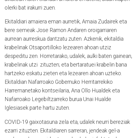
olerki bat irakurri zuen.
Ekitaldiari amaiera eman aurretik, Amaia Zudairek eta
bere semeak Jose Ramon Andaren oroigarriaren
aurrean aurreskua dantzatu zuten. Azkenik, ekitaldia
krabelinak Otsaportilloko lezearen ahoan utziz
despeditu zen. Horretarako, udalek, aulki baten gainean,
krabelinak utzi zituzten; eta bertaratuei krabelin bana
hartzeko eskatu zieten eta lezearen ahoan uzteko.
Ekitaldian Nafarroako Gobernuko Herritarrekiko
Harremanetako kontseilaria, Ana Ollo Hualdek eta
Nafarroako Legebiltzarreko burua Unai Hualde
Iglesiasek parte hartu zuten.
COVID-19 gaixotasuna zela eta, udalek neurri bereziak
ezarri zituzten. Ekitaldiaren sarreran, jendeak gel-a