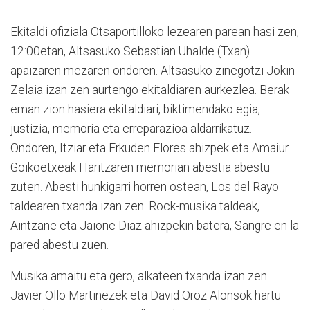
Ekitaldi ofiziala Otsaportilloko lezearen parean hasi zen,
12:00etan, Altsasuko Sebastian Uhalde (Txan)
apaizaren mezaren ondoren. Altsasuko zinegotzi Jokin
Zelaia izan zen aurtengo ekitaldiaren aurkezlea. Berak
eman zion hasiera ekitaldiari, biktimendako egia,
justizia, memoria eta erreparazioa aldarrikatuz.
Ondoren, Itziar eta Erkuden Flores ahizpek eta Amaiur
Goikoetxeak Haritzaren memorian abestia abestu
zuten. Abesti hunkigarri horren ostean, Los del Rayo
taldearen txanda izan zen. Rock-musika taldeak,
Aintzane eta Jaione Diaz ahizpekin batera, Sangre en la
pared abestu zuen.
Musika amaitu eta gero, alkateen txanda izan zen.
Javier Ollo Martinezek eta David Oroz Alonsok hartu