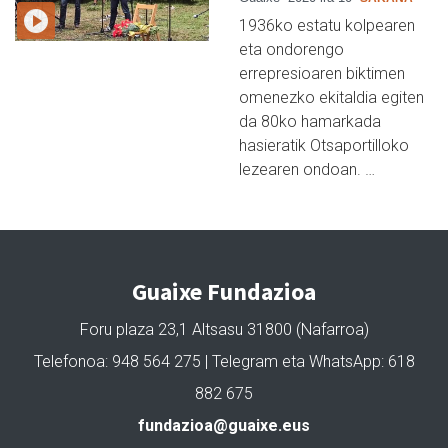
1936ko estatu kolpearen
eta ondorengo
errepresioaren biktimen
omenezko ekitaldia egiten
da 80ko hamarkada
hasieratik Otsaportilloko
lezearen ondoan. …
Guaixe Fundazioa
Foru plaza 23,1 Altsasu 31800 (Nafarroa)
Telefonoa: 948 564 275 | Telegram eta WhatsApp: 618
882 675
fundazioa@guaixe.eus