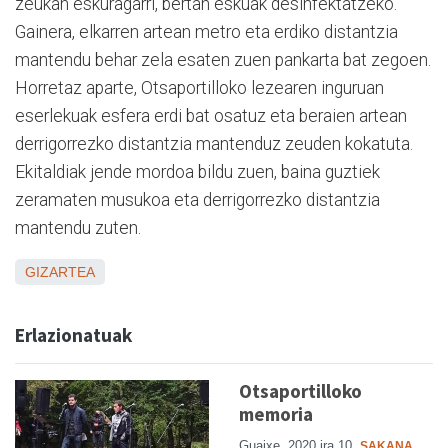
zeukan eskuragarri, bertan eskuak desinfektatzeko.
Gainera, elkarren artean metro eta erdiko distantzia
mantendu behar zela esaten zuen pankarta bat zegoen.
Horretaz aparte, Otsaportilloko lezearen inguruan
eserlekuak esfera erdi bat osatuz eta beraien artean
derrigorrezko distantzia mantenduz zeuden kokatuta.
Ekitaldiak jende mordoa bildu zuen, baina guztiek
zeramaten musukoa eta derrigorrezko distantzia
mantendu zuten.
GIZARTEA
Erlazionatuak
Otsaportilloko
memoria
Guaixe
2020 ira 10
SAKANA