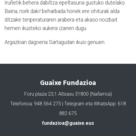
Iruñetik behera dabiltza epeltasuna gustuko dutelako.
Baina, nork daki! beharbada horiek ere ohiturak alda
ditzake tenperaturaren arabera eta akaso noizbait
hemen ikusteko aukera izanen dugu.
Argazkian dagoena Sartagudan ikusi genuen.
Guaixe Fundazioa
Foru plaza 23,1 Altsasu 31800 (Nafarroa)
Telefonoa: 948 564 275 | Telegram eta WhatsApp: 618
882 675
fundazioa@guaixe.eus