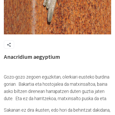
Anacridium aegyptium
Gozo-gozo zegoen eguzkitan, olerkiari eusteko burdina
gorian.
Bakartia eta hostojalea da matxinsaltoa, baina
asko biltzen direnean harrapatzen duten guztia jaten
dute.
Eta ez da harritzekoa, matxinsalto puska da eta.
Sakanan ez dira ikusten, edo hori da behintzat dakidana,