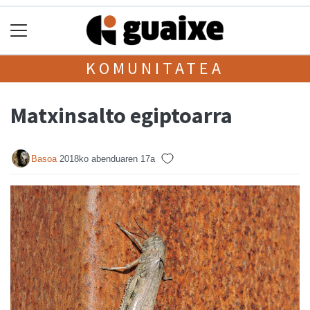
KOMUNITATEA
Matxinsalto egiptoarra
Basoa
2018ko abenduaren 17a