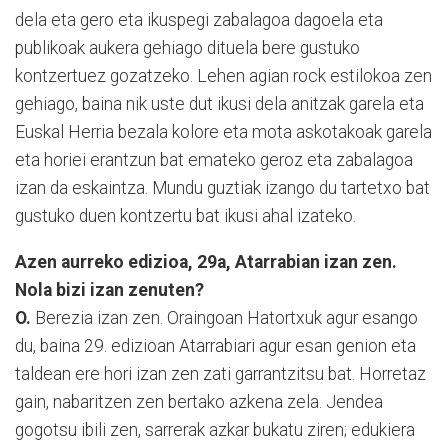
dela eta gero eta ikuspegi zabalagoa dagoela eta
publikoak aukera gehiago dituela bere gustuko
kontzertuez gozatzeko. Lehen agian rock estilokoa zen
gehiago, baina nik uste dut ikusi dela anitzak garela eta
Euskal Herria bezala kolore eta mota askotakoak garela
eta horiei erantzun bat emateko geroz eta zabalagoa
izan da eskaintza. Mundu guztiak izango du tartetxo bat
gustuko duen kontzertu bat ikusi ahal izateko.
Azen aurreko edizioa, 29a, Atarrabian izan zen.
Nola bizi izan zenuten?
O.
Berezia izan zen. Oraingoan Hatortxuk agur esango
du, baina 29. edizioan Atarrabiari agur esan genion eta
taldean ere hori izan zen zati garrantzitsu bat. Horretaz
gain, nabaritzen zen bertako azkena zela. Jendea
gogotsu ibili zen, sarrerak azkar bukatu ziren; edukiera