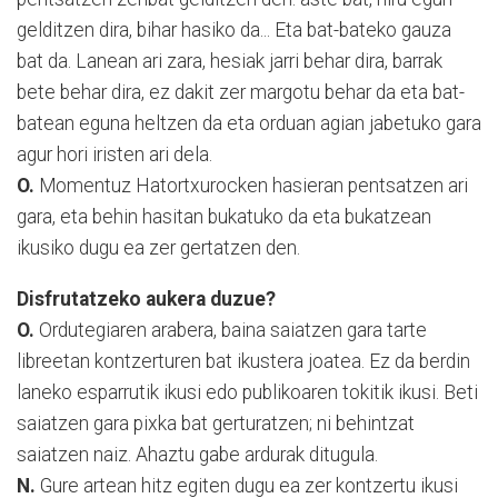
gelditzen dira, bihar hasiko da... Eta bat-bateko gauza
bat da. Lanean ari zara, hesiak jarri behar dira, barrak
bete behar dira, ez dakit zer margotu behar da eta bat-
batean eguna heltzen da eta orduan agian jabetuko gara
agur hori iristen ari dela.
O.
Momentuz Hatortxurocken hasieran pentsatzen ari
gara, eta behin hasitan bukatuko da eta bukatzean
ikusiko dugu ea zer gertatzen den.
Disfrutatzeko aukera duzue?
O.
Ordutegiaren arabera, baina saiatzen gara tarte
libreetan kontzerturen bat ikustera joatea. Ez da berdin
laneko esparrutik ikusi edo publikoaren tokitik ikusi. Beti
saiatzen gara pixka bat gerturatzen; ni behintzat
saiatzen naiz. Ahaztu gabe ardurak ditugula.
N.
Gure artean hitz egiten dugu ea zer kontzertu ikusi