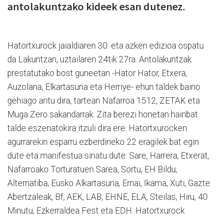
antolakuntzako kideek esan dutenez.
Hatortxurock jaialdiaren 30. eta azken edizioa ospatu
da Lakuntzan, uztailaren 24tik 27ra. Antolakuntzak
prestatutako bost guneetan -Hator Hator, Etxera,
Auzolana, Elkartasuna eta Herriye- ehun taldek baino
gehiago aritu dira, tartean Nafarroa 1512, ZETAK eta
Muga Zero sakandarrak. Zita berezi honetan hainbat
talde eszenatokira itzuli dira ere. Hatortxurocken
agurrarekin esparru ezberdineko 22 eragilek bat egin
dute eta manifestua sinatu dute: Sare, Harrera, Etxerat,
Nafarroako Torturatuen Sarea, Sortu, EH Bildu,
Alternatiba, Eusko Alkartasuna, Ernai, Ikama, Xuti, Gazte
Abertzaleak, Bf, AEK, LAB, EHNE, ELA, Steilas, Hiru, 40
Minutu, Ezkerraldea Fest eta EDH. Hatortxurock