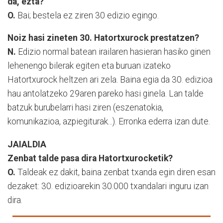
da, ezta?
O.
Bai; bestela ez ziren 30 edizio egingo.
Noiz hasi zineten 30. Hatortxurock prestatzen?
N.
Edizio normal batean irailaren hasieran hasiko ginen
lehenengo bilerak egiten eta buruan izateko
Hatortxurock heltzen ari zela. Baina egia da 30. edizioa
hau antolatzeko 29aren pareko hasi ginela. Lan talde
batzuk burubelarri hasi ziren (eszenatokia,
komunikazioa, azpiegiturak...). Erronka ederra izan dute.
JAIALDIA
Zenbat talde pasa dira Hatortxurocketik?
O.
Taldeak ez dakit, baina zenbat txanda egin diren esan
dezaket: 30. edizioarekin 30.000 txandalari inguru izan
dira.