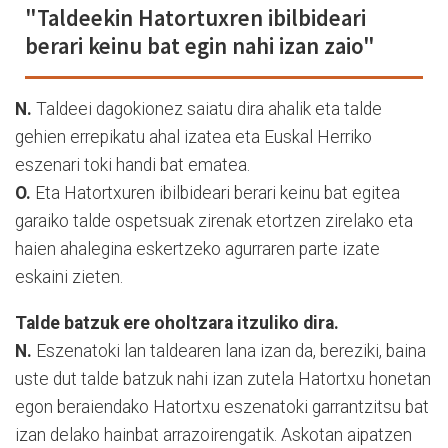
"Taldeekin Hatortuxren ibilbideari
berari keinu bat egin nahi izan zaio"
N.
Taldeei dagokionez saiatu dira ahalik eta talde
gehien errepikatu ahal izatea eta Euskal Herriko
eszenari toki handi bat ematea.
O.
Eta Hatortxuren ibilbideari berari keinu bat egitea
garaiko talde ospetsuak zirenak etortzen zirelako eta
haien ahalegina eskertzeko agurraren parte izate
eskaini zieten.
Talde batzuk ere oholtzara itzuliko dira.
N.
Eszenatoki lan taldearen lana izan da, bereziki, baina
uste dut talde batzuk nahi izan zutela Hatortxu honetan
egon beraiendako Hatortxu eszenatoki garrantzitsu bat
izan delako hainbat arrazoirengatik. Askotan aipatzen