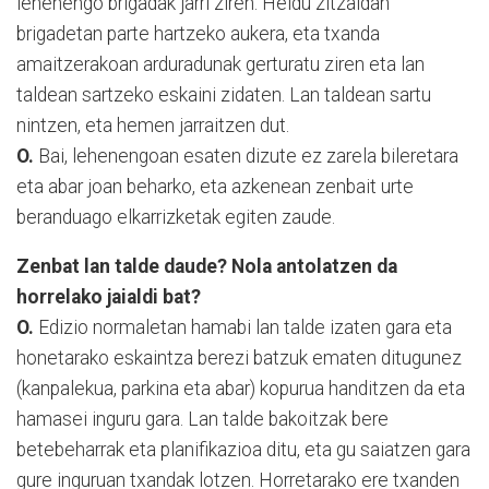
lehenengo brigadak jarri ziren. Heldu zitzaidan
brigadetan parte hartzeko aukera, eta txanda
amaitzerakoan arduradunak gerturatu ziren eta lan
taldean sartzeko eskaini zidaten. Lan taldean sartu
nintzen, eta hemen jarraitzen dut.
O.
Bai, lehenengoan esaten dizute ez zarela bileretara
eta abar joan beharko, eta azkenean zenbait urte
beranduago elkarrizketak egiten zaude.
Zenbat lan talde daude? Nola antolatzen da
horrelako jaialdi bat?
O.
Edizio normaletan hamabi lan talde izaten gara eta
honetarako eskaintza berezi batzuk ematen ditugunez
(kanpalekua, parkina eta abar) kopurua handitzen da eta
hamasei inguru gara. Lan talde bakoitzak bere
betebeharrak eta planifikazioa ditu, eta gu saiatzen gara
gure inguruan txandak lotzen. Horretarako ere txanden