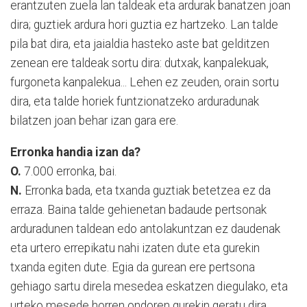
erantzuten zuela lan taldeak eta ardurak banatzen joan
dira; guztiek ardura hori guztia ez hartzeko. Lan talde
pila bat dira, eta jaialdia hasteko aste bat gelditzen
zenean ere taldeak sortu dira: dutxak, kanpalekuak,
furgoneta kanpalekua... Lehen ez zeuden, orain sortu
dira, eta talde horiek funtzionatzeko arduradunak
bilatzen joan behar izan gara ere.
Erronka handia izan da?
O.
7.000 erronka, bai.
N.
Erronka bada, eta txanda guztiak betetzea ez da
erraza. Baina talde gehienetan badaude pertsonak
arduradunen taldean edo antolakuntzan ez daudenak
eta urtero errepikatu nahi izaten dute eta gurekin
txanda egiten dute. Egia da gurean ere pertsona
gehiago sartu direla mesedea eskatzen diegulako, eta
urteko mesede horren ondoren gurekin geratu dira.