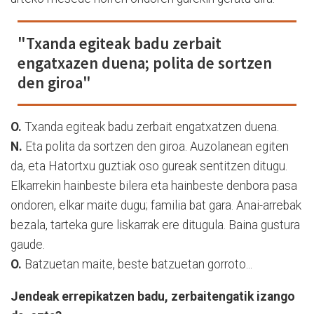
"Txanda egiteak badu zerbait
engatxazen duena; polita de sortzen
den giroa"
O.
Txanda egiteak badu zerbait engatxatzen duena.
N.
Eta polita da sortzen den giroa. Auzolanean egiten
da, eta Hatortxu guztiak oso gureak sentitzen ditugu.
Elkarrekin hainbeste bilera eta hainbeste denbora pasa
ondoren, elkar maite dugu; familia bat gara. Anai-arrebak
bezala, tarteka gure liskarrak ere ditugula. Baina gustura
gaude.
O.
Batzuetan maite, beste batzuetan gorroto...
Jendeak errepikatzen badu, zerbaitengatik izango