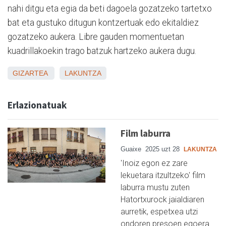
nahi ditgu eta egia da beti dagoela gozatzeko tartetxo
bat eta gustuko ditugun kontzertuak edo ekitaldiez
gozatzeko aukera. Libre gauden momentuetan
kuadrillakoekin trago batzuk hartzeko aukera dugu.
GIZARTEA
LAKUNTZA
Erlazionatuak
Film laburra
Guaixe
2025 uzt 28
LAKUNTZA
'Inoiz egon ez zare
lekuetara itzultzeko' film
laburra mustu zuten
Hatortxurock jaialdiaren
aurretik, espetxea utzi
ondoren presoen egoera