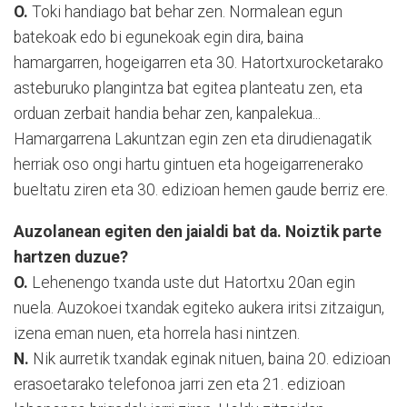
O.
Toki handiago bat behar zen. Normalean egun
batekoak edo bi egunekoak egin dira, baina
hamargarren, hogeigarren eta 30. Hatortxurocketarako
asteburuko plangintza bat egitea planteatu zen, eta
orduan zerbait handia behar zen, kanpalekua...
Hamargarrena Lakuntzan egin zen eta dirudienagatik
herriak oso ongi hartu gintuen eta hogeigarrenerako
bueltatu ziren eta 30. edizioan hemen gaude berriz ere.
Auzolanean egiten den jaialdi bat da. Noiztik parte
hartzen duzue?
O.
Lehenengo txanda uste dut Hatortxu 20an egin
nuela. Auzokoei txandak egiteko aukera iritsi zitzaigun,
izena eman nuen, eta horrela hasi nintzen.
N.
Nik aurretik txandak eginak nituen, baina 20. edizioan
erasoetarako telefonoa jarri zen eta 21. edizioan