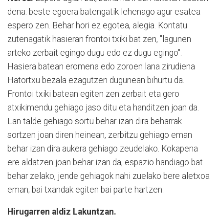
dena: beste egoera batengatik lehenago agur esatea
espero zen. Behar hori ez egotea, alegia. Kontatu
zutenagatik hasieran frontoi txiki bat zen, "lagunen
arteko zerbait egingo dugu edo ez dugu egingo".
Hasiera batean eromena edo zoroen lana zirudiena
Hatortxu bezala ezagutzen dugunean bihurtu da.
Frontoi txiki batean egiten zen zerbait eta gero
atxikimendu gehiago jaso ditu eta handitzen joan da.
Lan talde gehiago sortu behar izan dira beharrak
sortzen joan diren heinean, zerbitzu gehiago eman
behar izan dira aukera gehiago zeudelako. Kokapena
ere aldatzen joan behar izan da, espazio handiago bat
behar zelako, jende gehiagok nahi zuelako bere aletxoa
eman; bai txandak egiten bai parte hartzen.
Hirugarren aldiz Lakuntzan.