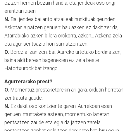
ez zen hemen bezain handia, eta jendeak oso ongi
erantzun zuen.
N.
Bai jendea bai antolatzaileak hunkituak geunden.
Askotan aipatzen genuen: hau azken ez dakit zer da,
Atarrabiako azken bilera orokorra, azken... Azkena zela
eta agur sentsazio hori sumatzen zen.
O.
Berezia izan zen, bai. Aurreko urtetako berdina zen,
baina aldi berean bagenekien ez zela beste
Hatortxurock bat izango.
Agurrerarako prest?
O.
Momentuz prestaketarekin ari gara, orduan horretan
zentratuta gaude.
N.
Ez dakit oso kontziente garen. Aurrekoan esan
genuen, muntaketa astean, momentuko lanetan
pentsatzen zaude eta egia da jartzen zarela
pentsatzen zenbat gelditzen den: aste bat, hiru egun