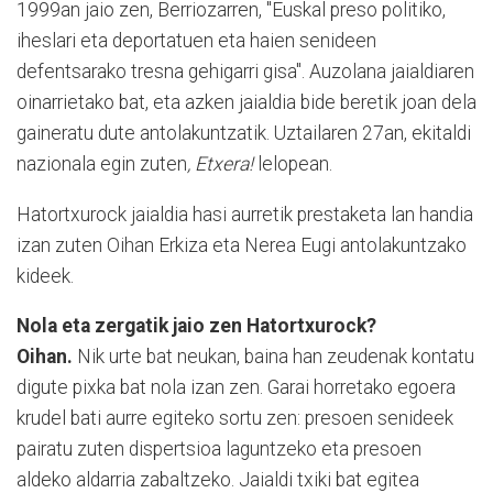
1999an jaio zen, Berriozarren, "Euskal preso politiko,
iheslari eta deportatuen eta haien senideen
defentsarako tresna gehigarri gisa". Auzolana jaialdiaren
oinarrietako bat, eta azken jaialdia bide beretik joan dela
gaineratu dute antolakuntzatik. Uztailaren 27an, ekitaldi
nazionala egin zuten
, Etxera!
lelopean.
Hatortxurock jaialdia hasi aurretik prestaketa lan handia
izan zuten Oihan Erkiza eta Nerea Eugi antolakuntzako
kideek.
Nola eta zergatik jaio zen Hatortxurock?
Oihan.
Nik urte bat neukan, baina han zeudenak kontatu
digute pixka bat nola izan zen. Garai horretako egoera
krudel bati aurre egiteko sortu zen: presoen senideek
pairatu zuten dispertsioa laguntzeko eta presoen
aldeko aldarria zabaltzeko. Jaialdi txiki bat egitea