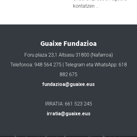
kontatzen …
Guaixe Fundazioa
Foru plaza 23,1 Altsasu 31800 (Nafarroa)
Telefonoa: 948 564 275 | Telegram eta WhatsApp: 618
882 675
fundazioa@guaixe.eus
IRRATIA: 661 523 245
irratia@guaixe.eus