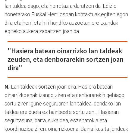
lan taldea dago, eta horretaz arduratzen da. Edizio
honetarako Euskal Herri osoan kontaktuak egiten egon
dira eta herri eta hiri handiko auzoetan ere txandak
egiteko aukera zabaltzen joan da.
"Hasiera batean oinarrizko lan taldeak
zeuden, eta denborarekin sortzen joan
dira"
N.
Lan taldeak sortzen joan dira. Hasiera batean
oinarrizkoenak izango ziren eta denborarekin gehiago
sortu ziren: gune seguruaren lan taldea, dendako lan
taldea ere duela ez hainbeste sortu zen... Hasieran
segurtasuna, barra, sukaldea, eszenatokia eta
koordinazioa ziren, oinarrizkoena. Baina ikusita jendeak