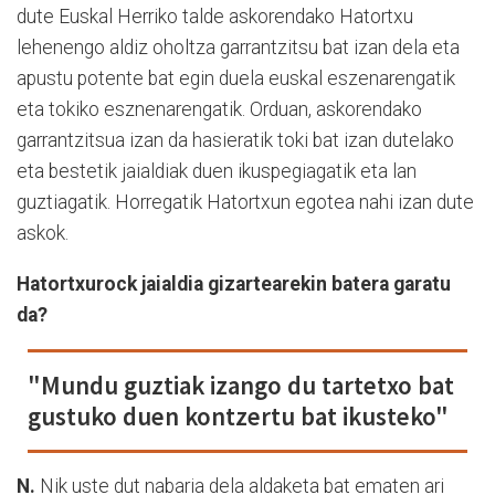
dute Euskal Herriko talde askorendako Hatortxu
lehenengo aldiz oholtza garrantzitsu bat izan dela eta
apustu potente bat egin duela euskal eszenarengatik
eta tokiko esznenarengatik. Orduan, askorendako
garrantzitsua izan da hasieratik toki bat izan dutelako
eta bestetik jaialdiak duen ikuspegiagatik eta lan
guztiagatik. Horregatik Hatortxun egotea nahi izan dute
askok.
Hatortxurock jaialdia gizartearekin batera garatu
da?
"Mundu guztiak izango du tartetxo bat
gustuko duen kontzertu bat ikusteko"
N.
Nik uste dut nabaria dela aldaketa bat ematen ari