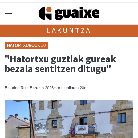
LAKUNTZA
HATORTXUROCK 30
"Hatortxu guztiak gureak
bezala sentitzen ditugu"
Erkuden Ruiz Barroso
2025eko uztailaren 28a