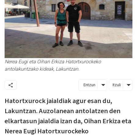
Nerea Eugi eta Oihan Erkiza Hatortxurockeko
antolakuntzako kideak, Lakuntzan.
Entzun
Itzuli
Hatortxurock jaialdiak agur esan du,
Lakuntzan. Auzolanean antolatzen den
elkartasun jaialdia izan da, Oihan Erkiza eta
Nerea Eugi Hatortxurockeko