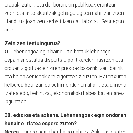
erabaki zuten, eta denborarekin publikoak erantzun
zuen eta antolakuntzak gehiago egitea nahi izan zuen.
Handituz joan zen zerbait izan da Hatortxu. Gaur egun
arte.
Zein zen testuingurua?
O.
Lehenengoa egin baino urte batzuk lehenago
espainiar estatua dispertsio politikarekin hasi zen eta
orduan zigortuak ez ziren presoak bakarrik izan, baizik
eta haien senideak ere zigortzen zituzten. Hatortxuren
helburua beti izan da sufrimendu hori ahalik eta arinena
izatea edo, behintzat, ekonomikoki babes bat emanez
laguntzea.
30. edizioa eta azkena. Lehenengoak egin ondoren
honaino iristea espero zuten?
Nerea.
Espero agian bai, baina nahi ez. Askotan esaten