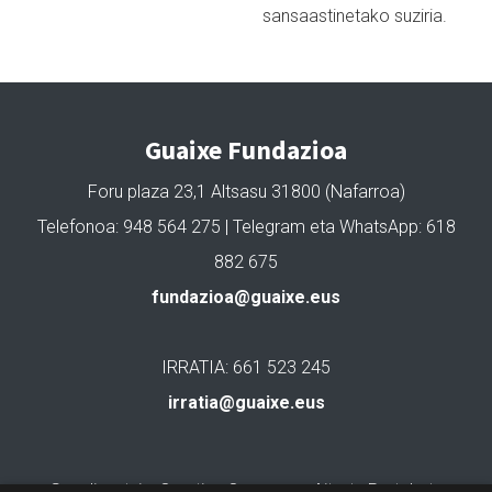
sansaastinetako suziria.
Guaixe Fundazioa
Foru plaza 23,1 Altsasu 31800 (Nafarroa)
Telefonoa: 948 564 275 | Telegram eta WhatsApp: 618
882 675
fundazioa@guaixe.eus
IRRATIA: 661 523 245
irratia@guaixe.eus
Gure lizentzia
: Creative Commons Aitortu Partekatu