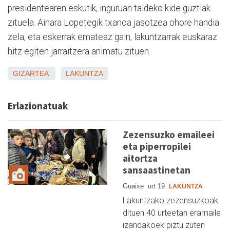
presidentearen eskutik, inguruan taldeko kide guztiak
zituela. Ainara Lopetegik txanoa jasotzea ohore handia
zela, eta eskerrak emateaz gain, lakuntzarrak euskaraz
hitz egiten jarraitzera animatu zituen.
GIZARTEA
LAKUNTZA
Erlazionatuak
Zezensuzko emaileei
eta piperropilei
aitortza
sansaastinetan
Guaixe
urt 19
LAKUNTZA
Lakuntzako zezensuzkoak
dituen 40 urteetan eramaile
izandakoek piztu zuten