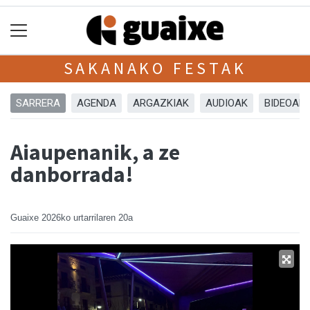
SAKANAKO FESTAK
SARRERA
AGENDA
ARGAZKIAK
AUDIOAK
BIDEOAK
Aiaupenanik, a ze
danborrada!
Guaixe
2026ko urtarrilaren 20a