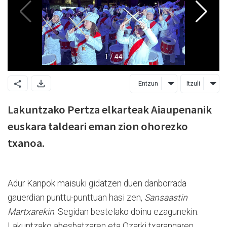
Entzun
Itzuli
Lakuntzako Pertza elkarteak Aiaupenanik
euskara taldeari eman zion ohorezko
txanoa.
Adur Kanpok maisuki gidatzen duen danborrada
gauerdian punttu-punttuan hasi zen,
Sansaastin
Martxarekin
. Segidan bestelako doinu ezagunekin.
Lakuntzako abesbatzaren eta Ozarki txarangaren