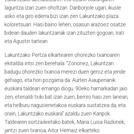
laguntza izan zuen oholtzan. Danborjole ugari, ikusle
asko eta giro ederra bizi izan zen Lakuntzako plaza
koloretsuan. Hasi baino lehen, osasun arazoez osatze
bidean dauden lakuntzarrak izan zituzten gogoan, Irati
eta Agustin tartean.
Lakuntzako Pertza elkartearen ohorezko txanoaren
ekitaldia iritsi zen berehala. "Zorionez, Lakuntzan
badugu ohorezko txanoa merezi duen geroz eta jende
gehiago, eta hori pozgarria da. Aurten Aiaupenanik
euskara taldeari emango diogu. 90eko hamarkadan jaio
zen, etenaldi txiki bat izan zuen, berriro hasi zen lanean,
eta helburu nagusienetakoa euskara sustatzea da, eta
orain, Lakuntzako euskara" azaldu zuen Kanpok.
Taldearen sortzaileetako batek, Maria Luisa Razkinek,
jantzi zuen txanoa, Aitor Hernaiz elkarteko