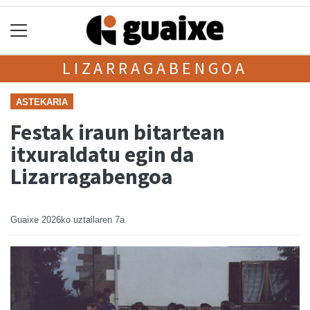
LIZARRAGABENGOA
ASTEKARIA
Festak iraun bitartean
itxuraldatu egin da
Lizarragabengoa
Guaixe
2026ko uztailaren 7a