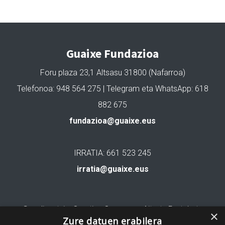
Guaixe Fundazioa
Foru plaza 23,1 Altsasu 31800 (Nafarroa)
Telefonoa: 948 564 275 | Telegram eta WhatsApp: 618
882 675
fundazioa@guaixe.eus
IRRATIA: 661 523 245
irratia@guaixe.eus
Gure lizentzia
: Creative Commons Aitortu Partekatu
×
Zure datuen erabilera