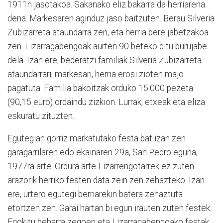
1911n jasotakoa. Sakanako eliz bakarra da herriarena
dena. Markesaren aginduz jaso baitzuten. Berau Silveria
Zubizarreta ataundarra zen, eta herria bere jabetzakoa
zen. Lizarragabengoak aurten 90 beteko ditu burujabe
dela. Izan ere, bederatzi familiak Silveria Zubizarreta
ataundarrari, markesari, herria erosi zioten majo
pagatuta. Familia bakoitzak orduko 15.000 pezeta
(90,15 euro) ordaindu zizkion. Lurrak, etxeak eta eliza
eskuratu zituzten.
Egutegian gorriz markatutako festa bat izan zen
garagarrilaren edo ekainaren 29a, San Pedro eguna,
1977ra arte. Ordura arte Lizarrengotarrek ez zuten
arazorik herriko festen data zein zen zehazteko. Izan
ere, urtero egutegi berriarekin batera zehaztuta
etortzen zen. Garai hartan bi egun irauten zuten festek.
Egokitu beharra zegoen eta Lizarragabengoako festak