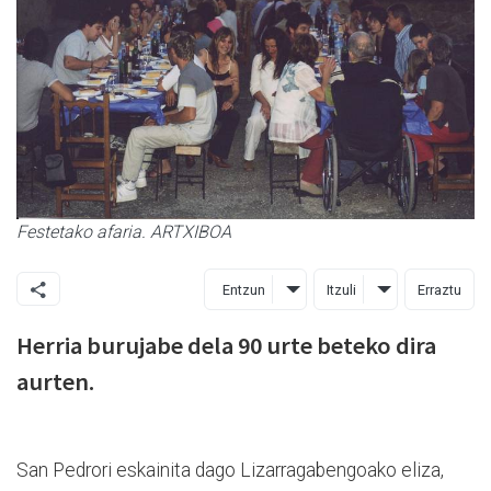
Festetako afaria. ARTXIBOA
Entzun
Itzuli
Erraztu
Herria burujabe dela 90 urte beteko dira
aurten.
San Pedrori eskainita dago Lizarragabengoako eliza,