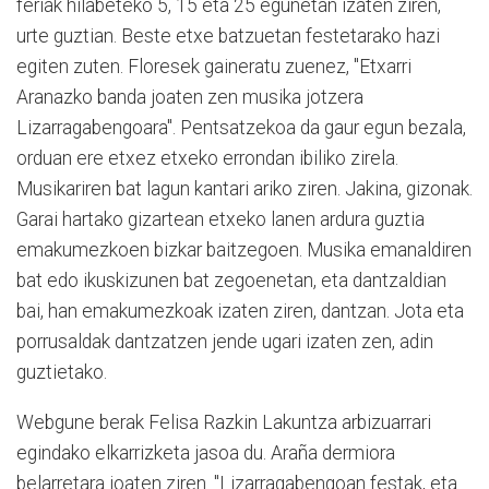
feriak hilabeteko 5, 15 eta 25 egunetan izaten ziren,
urte guztian. Beste etxe batzuetan festetarako hazi
egiten zuten. Floresek gaineratu zuenez, "Etxarri
Aranazko banda joaten zen musika jotzera
Lizarragabengoara". Pentsatzekoa da gaur egun bezala,
orduan ere etxez etxeko errondan ibiliko zirela.
Musikariren bat lagun kantari ariko ziren. Jakina, gizonak.
Garai hartako gizartean etxeko lanen ardura guztia
emakumezkoen bizkar baitzegoen. Musika emanaldiren
bat edo ikuskizunen bat zegoenetan, eta dantzaldian
bai, han emakumezkoak izaten ziren, dantzan. Jota eta
porrusaldak dantzatzen jende ugari izaten zen, adin
guztietako.
Webgune berak Felisa Razkin Lakuntza arbizuarrari
egindako elkarrizketa jasoa du. Araña dermiora
belarretara joaten ziren. "Lizarragabengoan festak, eta