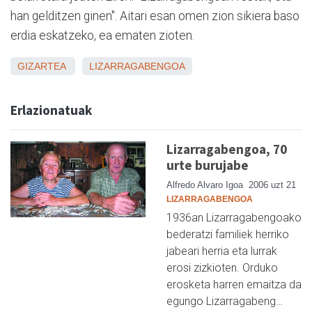
han gelditzen ginen". Aitari esan omen zion sikiera baso
erdia eskatzeko, ea ematen zioten.
GIZARTEA
LIZARRAGABENGOA
Erlazionatuak
Lizarragabengoa, 70
urte burujabe
Alfredo Alvaro Igoa
2006 uzt 21
LIZARRAGABENGOA
1936an Lizarragabengoako
bederatzi familiek herriko
jabeari herria eta lurrak
erosi zizkioten. Orduko
erosketa harren emaitza da
egungo Lizarragabeng…