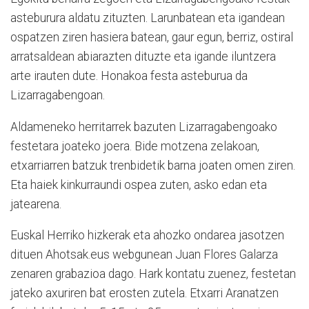
asteburura aldatu zituzten. Larunbatean eta igandean
ospatzen ziren hasiera batean, gaur egun, berriz, ostiral
arratsaldean abiarazten dituzte eta igande iluntzera
arte irauten dute. Honakoa festa asteburua da
Lizarragabengoan.
Aldameneko herritarrek bazuten Lizarragabengoako
festetara joateko joera. Bide motzena zelakoan,
etxarriarren batzuk trenbidetik barna joaten omen ziren.
Eta haiek kinkurraundi ospea zuten, asko edan eta
jatearena.
Euskal Herriko hizkerak eta ahozko ondarea jasotzen
dituen Ahotsak.eus webgunean Juan Flores Galarza
zenaren grabazioa dago. Hark kontatu zuenez, festetan
jateko axuriren bat erosten zutela. Etxarri Aranatzen