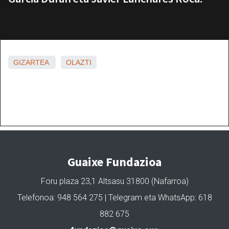
GIZARTEA
OLAZTI
Guaixe Fundazioa
Foru plaza 23,1 Altsasu 31800 (Nafarroa)
Telefonoa: 948 564 275 | Telegram eta WhatsApp: 618
882 675