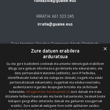
fundazioa@guaixe.eus
IRRATIA: 661 523 245
irratia@guaixe.eus
Gure lizentzia
: Creative Commons Aitortu Partekatu
×
Zure datuen erabilera
Codesyntaxek garatua
arduratsua
Gu eta gure bazkideek cookieak eta antzeko teknologiak erabiltzen
ditugu zure gailuan informazioa gordetzeko eta eskuratzeko, eta
datu pertsonalak tratatzeko (adibidez, zure IP helbidea,
identifikatzaile bakarrak eta nabigazio-datuak), iragarki eta eduki
pertsonalizatuak eskaintzeko, iragarkiak eta edukia neurtzeko,
HONI BURUZ
LEGE OHARRA
PUBLIZITATEA
audientziaren inguruko ikuspegiak lortzeko eta zerbitzuak
hobetzeko.
Hirugarrenen hornitzaileek (3)
zure datuak ere trata
ARAUAK
HARREMANETARAKO
RSS
ditzakete helburu hauetarako eta beste batzuetarako, besteak beste
kokapen geografiko zehatzeko datuak eta gailuaren ezaugarriak
erabiliz. Zure aukerak webgune honi soilik aplikatzen zaizkio.