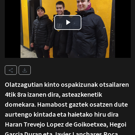
Olatzagutian kinto ospakizunak otsailaren
4tik 8ra izanen dira, asteazkenetik
domekara. Hamabost gaztek osatzen dute
aurtengo kintada eta haietako hiru dira
Haran Trevejo Lopez de Goikoetxea, Hegoi
Garcia Duran eta Javier Lanchares Roca.