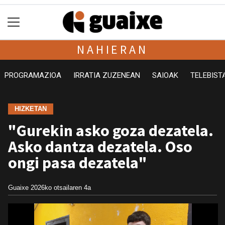
NAHIERAN
PROGRAMAZIOA
IRRATIA ZUZENEAN
SAIOAK
TELEBIST
HIZKETAN
"Gurekin asko goza dezatela.
Asko dantza dezatela. Oso
ongi pasa dezatela"
Guaixe
2026ko otsailaren 4a