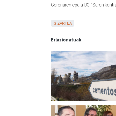
Gorenaren epaia UGPSaren kontrak
GIZARTEA
Erlazionatuak