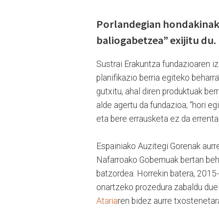
Porlandegian hondakinak 
baliogabetzea” exijitu du.
Sustrai Erakuntza fundazioaren i
planifikazio berria egiteko beharr
gutxitu, ahal diren produktuak berr
alde agertu da fundazioa; “hori eg
eta bere errausketa ez da errentag
Espainiako Auzitegi Gorenak aurre
Nafarroako Gobernuak bertan beher
batzordea. Horrekin batera, 201
onartzeko prozedura zabaldu due
Ataria
ren bidez aurre txostenetar