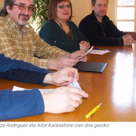
tze Rodriguez eta Aitor Karasatorre izan dira gaurko