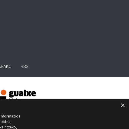
ARAKO
RSS
×
 informazioa
lbidea,
skaintzeko,