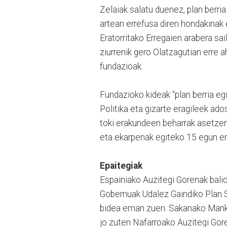
Zelaiak salatu duenez, plan berr
artean errefusa diren hondakinak
Eratorritako Erregaien arabera sa
ziurrenik gero Olatzagutian erre a
fundazioak.
Fundazioko kideak “plan berria eg
Politika eta gizarte eragileek ad
toki erakundeen beharrak asetzen 
eta ekarpenak egiteko 15 egun em
Epaitegiak
Espainiako Auzitegi Gorenak bali
Gobernuak Udalez Gaindiko Plan S
bidea eman zuen. Sakanako Mank
jo zuten Nafarroako Auzitegi Gore