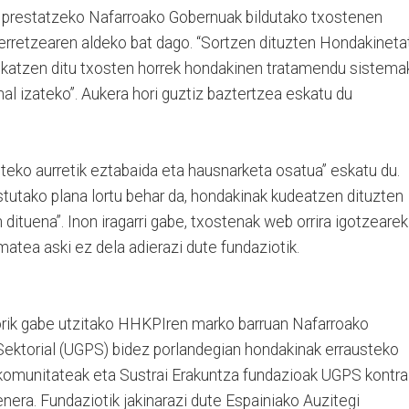
ia prestatzeko Nafarroako Gobernuak bildutako txostenen
 erretzearen aldeko bat dago. “Sortzen dituzten Hondakineta
ilkatzen ditu txosten horrek hondakinen tratamendu sistema
hal izateko”. Aukera hori guztiz baztertzea eskatu du
iteko aurretik eztabaida eta hausnarketa osatua” eskatu du.
ostutako plana lortu behar da, hondakinak kudeatzen dituzten
dituena”. Inon iragarri gabe, txostenak web orrira igotzearek
atea aski ez dela adierazi dute fundaziotik.
orik gabe utzitako HHKPIren marko barruan Nafarroako
ektorial (UGPS) bidez porlandegian hondakinak errausteko
omunitateak eta Sustrai Erakuntza fundazioak UGPS kontra
nera. Fundaziotik jakinarazi dute Espainiako Auzitegi