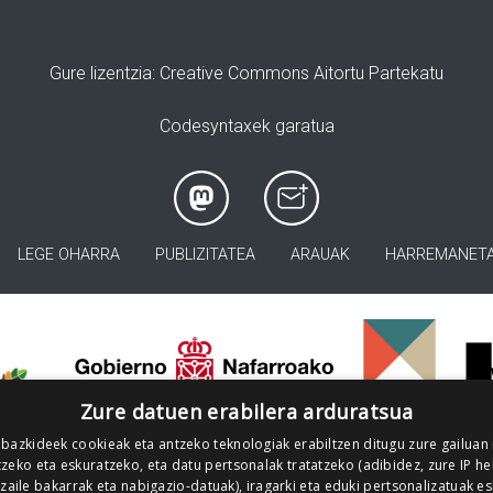
Gure lizentzia
: Creative Commons Aitortu Partekatu
Codesyntaxek garatua
LEGE OHARRA
PUBLIZITATEA
ARAUAK
HARREMANET
>
Zure datuen erabilera arduratsua
 bazkideek cookieak eta antzeko teknologiak erabiltzen ditugu zure gailuan
zeko eta eskuratzeko, eta datu pertsonalak tratatzeko (adibidez, zure IP he
tzaile bakarrak eta nabigazio-datuak), iragarki eta eduki pertsonalizatuak e