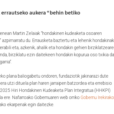
errautseko aukera “behin betiko
zenean Martin Zelaiak “hondakinen kudeaketa osoaren
a” azpimarratu du. Errausketa baztertu eta lehenik hondakinak
erabili eta, azkenik, ahalik eta hondakin gehien birziklatzear
inda, birziklatu ezin daitekeen hondakin kopurua oso txikia d
arria”.
ko plana baliogabetu ondoren, fundaziotik jakinarazi dute
a utzi dituela plan haren jarraipen batzordea eta errebisio
5-2025 Hiri Hondakinen Kudeaketa Plan Integratua (HHKPI)
la ere. Nafarroako Gobernuaren web orriko
Gobernu Irekirako
ako ekarpenak egin daitezke.