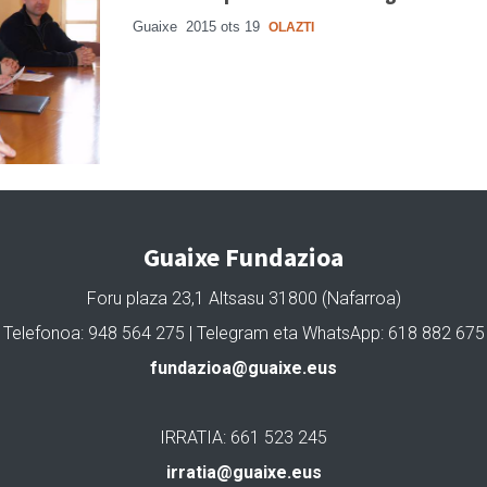
Guaixe
2015 ots 19
OLAZTI
Guaixe Fundazioa
Foru plaza 23,1 Altsasu 31800 (Nafarroa)
Telefonoa: 948 564 275 | Telegram eta WhatsApp: 618 882 675
fundazioa@guaixe.eus
IRRATIA: 661 523 245
irratia@guaixe.eus