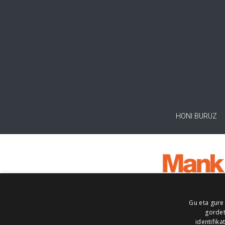
HONI BURUZ
Gu eta gure
gordet
identifika