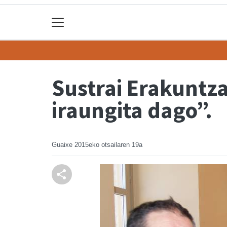
Sustrai Erakuntz
iraungita dago”.
Guaixe
2015eko otsailaren 19a