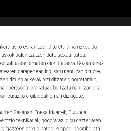
ukera asko eskaintzen ditu eta oinarrizkoa da
 askok baldintzatzen dute sexualitatea.
 sexualitateari ematen dion trataera. Gozamenez
tearen garapenean inplikatu nahi izan dituzte,
zen dituen aukerak bizi ditzaten; horretarako,
n pertsonal orekatuak bultzatu nahi izan dira.
ri buruzko argibideak eman dizkigute.
rten Sakanan. Eneka Irizarrek, Burunda
ntzio teknikariak, gogorarazi digu gazteriaren
a; “gazteen sexualitatea ikuspegi positibo eta