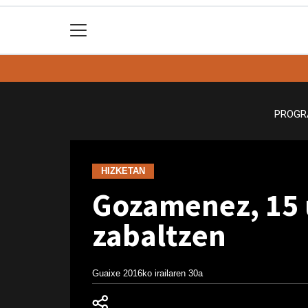
PROGR
HIZKETAN
Gozamenez, 15 u
zabaltzen
Guaixe
2016ko irailaren 30a