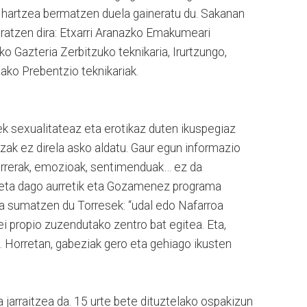
e hartzea bermatzen duela gaineratu du. Sakanan
atzen dira: Etxarri Aranazko Emakumeari
o Gazteria Zerbitzuko teknikaria, Irurtzungo,
tako Prebentzio teknikariak.
k sexualitateaz eta erotikaz duten ikuspegiaz
zak ez direla asko aldatu. Gaur egun informazio
jarrerak, emozioak, sentimenduak… ez da
nketa dago aurretik eta Gozamenez programa
ia sumatzen du Torresek: “udal edo Nafarroa
i propio zuzendutako zentro bat egitea. Eta,
a. Horretan, gabeziak gero eta gehiago ikusten
oa jarraitzea da. 15 urte bete dituztelako ospakizun