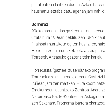
plural batean lantzen duena. Azken batean
hausnartu, eztabaidatu, agerian jarri nahi d
Sorreraz
90eko hamarkadan gazteen artean sexuali
urrats hura 1998an gelditu zen, UPNk hau
“Hainbat murrizketa egiten hasi ziren, hai
Horren atzean murrizketa eta atzerapauso 
Torresek, Altsasuko gazteria teknikariak.
Hori ikusita, “gazteei zuzendutako program
Torresek azaldu duenez, eredua Gasteizt
Iruñean jarri zen martxan. Hura koordina
Emakumeari laguntzeko Zentroa, Andraize,
Nafarroako Gazte-Kontseilua, Askagintza, 
zen Sakanara. Programa ibarrera ekartzea