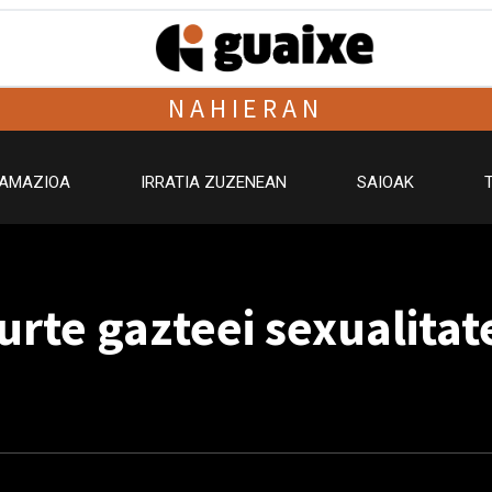
NAHIERAN
AMAZIOA
IRRATIA ZUZENEAN
SAIOAK
rte gazteei sexualitat