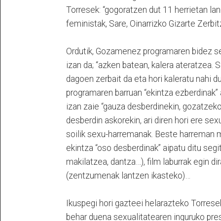
Torresek: “gogoratzen dut 11 herrietan la
feministak, Sare, Oinarrizko Gizarte Zerbi
Ordutik, Gozamenez programaren bidez sex
izan da; “azken batean, kalera ateratzea.
dagoen zerbait da eta hori kaleratu nahi 
programaren barruan “ekintza ezberdinak” a
izan zaie “gauza desberdinekin, gozatz
desberdin askorekin, ari diren hori ere se
soilik sexu-harremanak. Beste harreman 
ekintza “oso desberdinak” aipatu ditu segitu
makilatzea, dantza…), film laburrak egin di
(zentzumenak lantzen ikasteko)…
Ikuspegi hori gazteei helarazteko Torrese
behar duena sexualitatearen inguruko pres