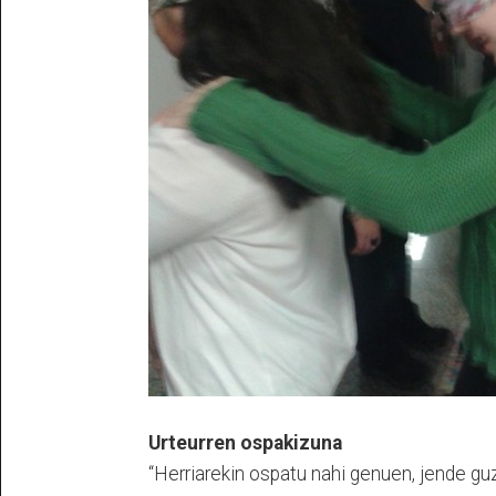
Urteurren ospakizuna
“Herriarekin ospatu nahi genuen, jende guz