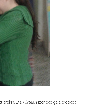
tiarekin. Eta
Flirteart
izeneko gala erotikoa