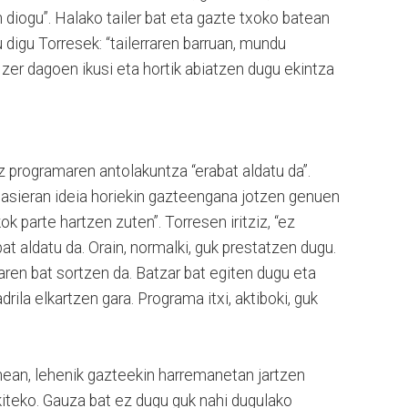
 diogu”. Halako tailer bat eta gazte txoko batean
digu Torresek: “tailerraren barruan, mundu
z zer dagoen ikusi eta hortik abiatzen dugu ekintza
programaren antolakuntza “erabat aldatu da”.
“Hasieran ideia horiekin gazteengana jotzen genuen
k parte hartzen zuten”. Torresen iritziz, “ez
bat aldatu da. Orain, normalki, guk prestatzen dugu.
en bat sortzen da. Batzar bat egiten dugu eta
ila elkartzen gara. Programa itxi, aktiboki, guk
nean, lehenik gazteekin harremanetan jartzen
jakiteko. Gauza bat ez dugu guk nahi dugulako