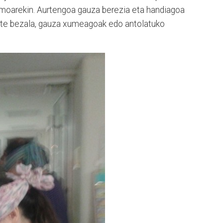
smoarekin. Aurtengoa gauza berezia eta handiagoa
arte bezala, gauza xumeagoak edo antolatuko