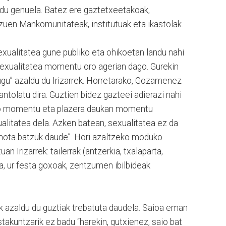
ndu genuela. Batez ere gaztetxeetakoak,
tzuen Mankomunitateak, institutuak eta ikastolak.
ualitatea gune publiko eta ohikoetan landu nahi
 Sexualitatea momentu oro agerian dago. Gurekin
dugu” azaldu du Irizarrek. Horretarako, Gozamenez
ntolatu dira. Guztien bidez gazteei adierazi nahi
eko momentu eta plazera daukan momentu
xualitatea dela. Azken batean, sexualitatea ez da
mota batzuk daude”. Hori azaltzeko moduko
an Irizarrek: tailerrak (antzerkia, txalaparta,
ra, ur festa goxoak, zentzumen ibilbideak
k azaldu du guztiak trebatuta daudela. Saioa eman
takuntzarik ez badu “harekin, gutxienez, saio bat