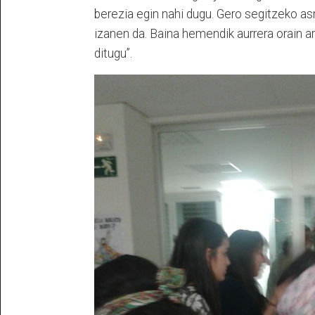
berezia egin nahi dugu. Gero segitzeko a
izanen da. Baina hemendik aurrera orain 
ditugu”.