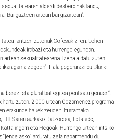
 sexualitatearen alderdi desberdinak landu,
ira. Bai gazteen artean bai gizartean”.
tatea lantzen zutenak Cofesak ziren. Lehen
teskundeak irabazi eta hurrengo egunean.
en artean sexualitatearena. Izena aldatu zuten.
ikaragarria zegoen”. Hala gogorarazi du Blanki
a berezi eta plural bat egitea pentsatu genuen”.
ik hartu zuten. 2.000 urtean Gozamenez programa
tzen erakunde hauek zeuden: Iturramako
 HIESaren aurkako Batzordea, Ilotaledo,
Kattalingorri eta Hegoak. Hurrengo urtean iritsiko
z “jende asko” arduratu zela nabarmendu du