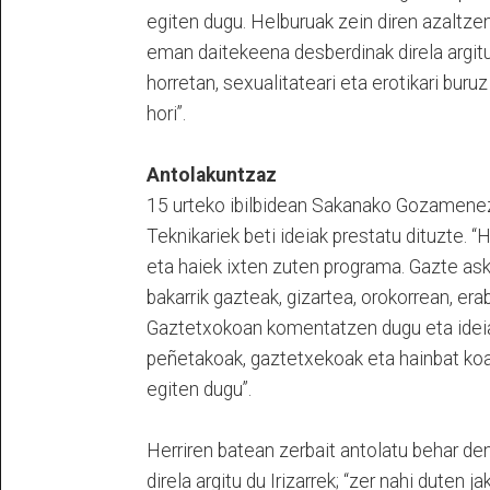
egiten dugu. Helburuak zein diren azaltzen
eman daitekeena desberdinak direla argitu 
horretan, sexualitateari eta erotikari buru
hori”.
Antolakuntzaz
15 urteko ibilbidean Sakanako Gozamenez 
Teknikariek beti ideiak prestatu dituzte. 
eta haiek ixten zuten programa. Gazte asko
bakarrik gazteak, gizartea, orokorrean, era
Gaztetxokoan komentatzen dugu eta ideiar
peñetakoak, gaztetxekoak eta hainbat koadr
egiten dugu”.
Herriren batean zerbait antolatu behar de
direla argitu du Irizarrek; “zer nahi duten 