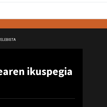
TELEBISTA
earen ikuspegia