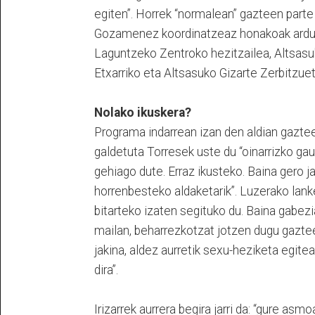
egiten”. Horrek “normalean” gazteen part
Gozamenez koordinatzeaz honakoak ardur
Laguntzeko Zentroko hezitzailea, Altsasuk
Etxarriko eta Altsasuko Gizarte Zerbitzue
Nolako ikuskera?
Programa indarrean izan den aldian gaztee
galdetuta Torresek uste du “oinarrizko gau
gehiago dute. Erraz ikusteko. Baina gero 
horrenbesteko aldaketarik”. Luzerako la
bitarteko izaten segituko du. Baina gabez
mailan, beharrezkotzat jotzen dugu gaztee
jakina, aldez aurretik sexu-heziketa egite
dira”.
Irizarrek aurrera begira jarri da: “gure asm