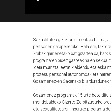
Sexualitatea gizakion dimentsio bat da, a
pertsonen garapenerako. Hala ere, faktore
Erabakigarrienetako bat gizartea da, hark
programaren bidez gazteak haien sexualita
ideia murriztaileetatik aldendu eta eskaint
prozesu pertsonal autonomoak eta harrema
Gozamenez-en Sakanako bi arduradunek ha
Gozamenez programak 15 urte bete ditu au
mendebaldeko Gizarte Zerbitzuetako prebe
eta sexualitatearen inguruko programa del