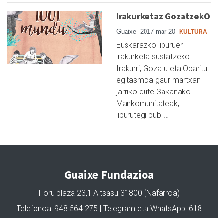
Irakurketaz GozatzekO
Guaixe
2017 mar 20
KULTURA
Euskarazko liburuen
irakurketa sustatzeko
Irakurri, Gozatu eta Oparitu
egitasmoa gaur martxan
jarriko dute Sakanako
Mankomunitateak,
liburutegi publi…
Guaixe Fundazioa
Foru plaza 23,1 Altsasu 31800 (Nafarroa)
Telefonoa: 948 564 275 | Telegram eta WhatsApp: 618