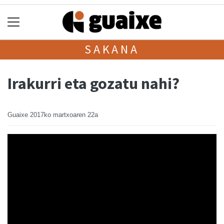
SAKANA
Irakurri eta gozatu nahi?
Guaixe
2017ko martxoaren 22a