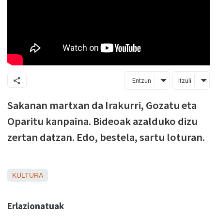
Entzun
Itzuli
Sakanan martxan da Irakurri, Gozatu eta
Oparitu kanpaina. Bideoak azalduko dizu
zertan datzan. Edo, bestela, sartu loturan.
KULTURA
Erlazionatuak