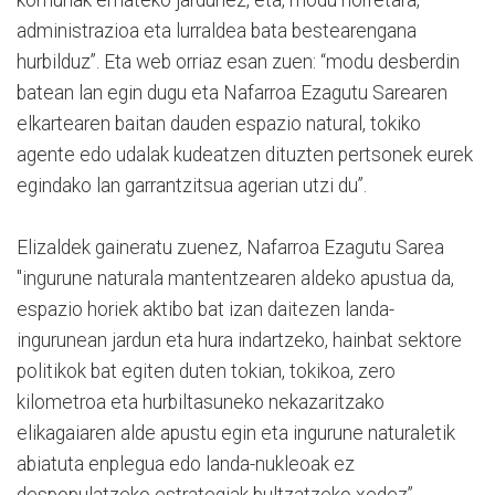
administrazioa eta lurraldea bata bestearengana
hurbilduz”. Eta web orriaz esan zuen: “modu desberdin
batean lan egin dugu eta Nafarroa Ezagutu Sarearen
elkartearen baitan dauden espazio natural, tokiko
agente edo udalak kudeatzen dituzten pertsonek eurek
egindako lan garrantzitsua agerian utzi du”.
Elizaldek gaineratu zuenez, Nafarroa Ezagutu Sarea
"ingurune naturala mantentzearen aldeko apustua da,
espazio horiek aktibo bat izan daitezen landa-
ingurunean jardun eta hura indartzeko, hainbat sektore
politikok bat egiten duten tokian, tokikoa, zero
kilometroa eta hurbiltasuneko nekazaritzako
elikagaiaren alde apustu egin eta ingurune naturaletik
abiatuta enplegua edo landa-nukleoak ez
despopulatzeko estrategiak bultzatzeko xedez”.