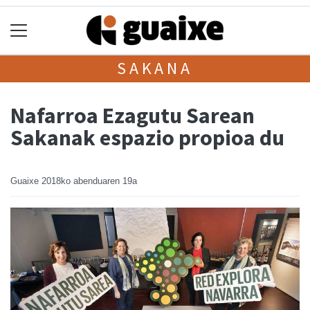
SAKANA
Nafarroa Ezagutu Sarean
Sakanak espazio propioa du
Guaixe
2018ko abenduaren 19a