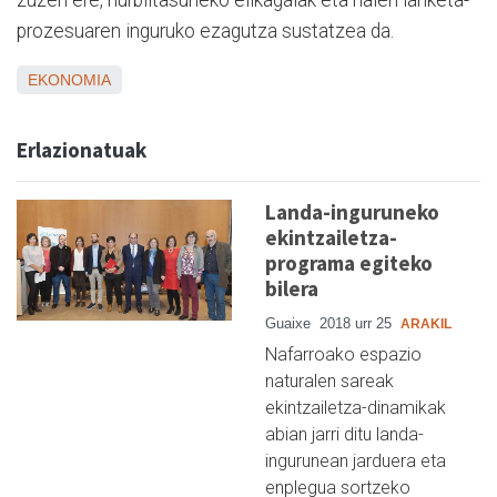
prozesuaren inguruko ezagutza sustatzea da.
EKONOMIA
Erlazionatuak
Landa-inguruneko
ekintzailetza-
programa egiteko
bilera
Guaixe
2018 urr 25
ARAKIL
Nafarroako espazio
naturalen sareak
ekintzailetza-dinamikak
abian jarri ditu landa-
ingurunean jarduera eta
enplegua sortzeko