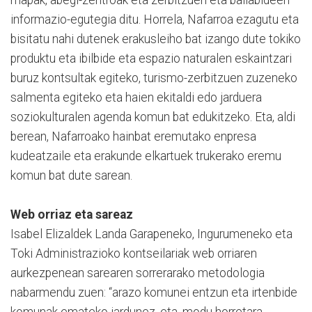
informazio-egutegia ditu. Horrela, Nafarroa ezagutu eta
bisitatu nahi dutenek erakusleiho bat izango dute tokiko
produktu eta ibilbide eta espazio naturalen eskaintzari
buruz kontsultak egiteko, turismo-zerbitzuen zuzeneko
salmenta egiteko eta haien ekitaldi edo jarduera
soziokulturalen agenda komun bat edukitzeko. Eta, aldi
berean, Nafarroako hainbat eremutako enpresa
kudeatzaile eta erakunde elkartuek trukerako eremu
komun bat dute sarean.
Web orriaz eta sareaz
Isabel Elizaldek Landa Garapeneko, Ingurumeneko eta
Toki Administrazioko kontseilariak web orriaren
aurkezpenean sarearen sorrerarako metodologia
nabarmendu zuen: “arazo komunei entzun eta irtenbide
komunak emateko jardunez, eta, modu horretara,