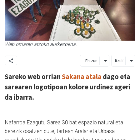
Web orriaren atzoko aurkezpena.
Entzun
Itzuli
Sareko web orrian
Sakana atala
dago eta
sarearen logotipoan kolore urdinez ageri
da ibarra.
Nafarroa Ezagutu Sarea 30 bat espazio natural eta
berezik osatzen dute, tartean Aralar eta Urbasa
mendiak eta Plazaolako bide berdea. Espazio horien