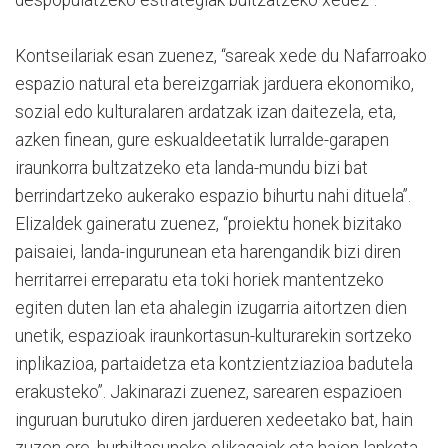
Kontseilariak esan zuenez, “sareak xede du Nafarroako
espazio natural eta bereizgarriak jarduera ekonomiko,
sozial edo kulturalaren ardatzak izan daitezela, eta,
azken finean, gure eskualdeetatik lurralde-garapen
iraunkorra bultzatzeko eta landa-mundu bizi bat
berrindartzeko aukerako espazio bihurtu nahi dituela”.
Elizaldek gaineratu zuenez, “proiektu honek bizitako
paisaiei, landa-ingurunean eta harengandik bizi diren
herritarrei erreparatu eta toki horiek mantentzeko
egiten duten lan eta ahalegin izugarria aitortzen dien
unetik, espazioak iraunkortasun-kulturarekin sortzeko
inplikazioa, partaidetza eta kontzientziazioa badutela
erakusteko”. Jakinarazi zuenez, sarearen espazioen
inguruan burutuko diren jardueren xedeetako bat, hain
zuzen ere, hurbiltasuneko elikagaiak eta haien lanketa-