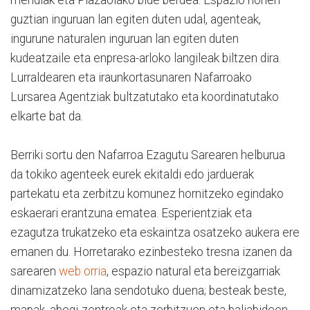
guztian inguruan lan egiten duten udal, agenteak,
ingurune naturalen inguruan lan egiten duten
kudeatzaile eta enpresa-arloko langileak biltzen dira.
Lurraldearen eta iraunkortasunaren Nafarroako
Lursarea Agentziak bultzatutako eta koordinatutako
elkarte bat da.
Berriki sortu den Nafarroa Ezagutu Sarearen helburua
da tokiko agenteek eurek ekitaldi edo jarduerak
partekatu eta zerbitzu komunez hornitzeko egindako
eskaerari erantzuna ematea. Esperientziak eta
ezagutza trukatzeko eta eskaintza osatzeko aukera ere
emanen du. Horretarako ezinbesteko tresna izanen da
sarearen
web orria
, espazio natural eta bereizgarriak
dinamizatzeko lana sendotuko duena; besteak beste,
mapak, abegi-zentroak eta zerbitzuen eta baliabideen