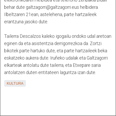
elektronikoaren helbidea eta telefono zenbakia bidali
behar dute galtzagorri@galtzagorri.eus helbidera.
Ilbeltzaren 21ean, astelehena, parte hartzaileek
erantzuna jasoko dute.
Tailerra Descalzos kaleko igogailu ondoko udal aretoan
eginen da eta asistentzia derrigorrezkoa da. Zortzi
bikotek parte hartuko dute, eta parte hartzaileek beka
eskatzeko aukera dute. Iruñeko udalak eta Galtzagorri
elkarteak antolatu dute tailerra, eta Etxepare saria
antolatzen duten entitateen laguntza izan dute.
KULTURA