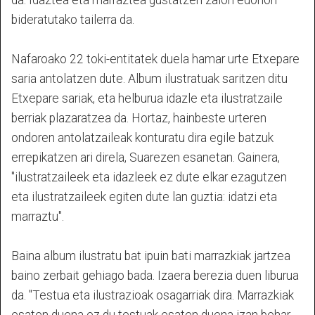
da. Idaztea eta marraztea gustatzen zaion edonori
bideratutako tailerra da.
Nafaroako 22 toki-entitatek duela hamar urte Etxepare
saria antolatzen dute. Album ilustratuak saritzen ditu
Etxepare sariak, eta helburua idazle eta ilustratzaile
berriak plazaratzea da. Hortaz, hainbeste urteren
ondoren antolatzaileak konturatu dira egile batzuk
errepikatzen ari direla, Suarezen esanetan. Gainera,
"ilustratzaileek eta idazleek ez dute elkar ezagutzen
eta ilustratzaileek egiten dute lan guztia: idatzi eta
marraztu".
Baina album ilustratu bat ipuin bati marrazkiak jartzea
baino zerbait gehiago bada. Izaera berezia duen liburua
da. "Testua eta ilustrazioak osagarriak dira. Marrazkiak