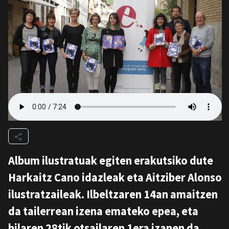
Album ilustratuak egiten erakutsiko dute
Harkaitz Cano idazleak eta Aitziber Alonso
ilustratzaileak. Ilbeltzaren 14an amaitzen
da tailerrean izena emateko epea, eta
hilaren 28tik otsailaren 1era izanen da,