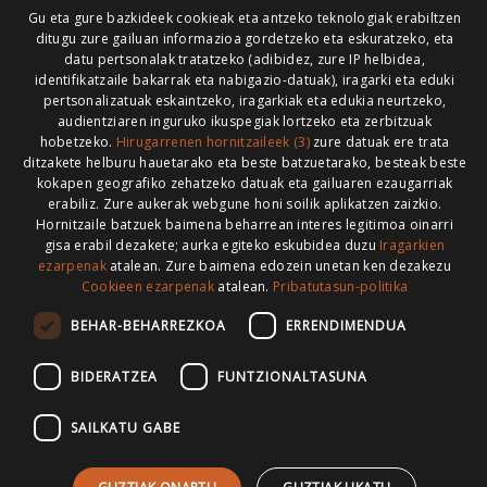
Gu eta gure bazkideek cookieak eta antzeko teknologiak erabiltzen
ditugu zure gailuan informazioa gordetzeko eta eskuratzeko, eta
datu pertsonalak tratatzeko (adibidez, zure IP helbidea,
identifikatzaile bakarrak eta nabigazio-datuak), iragarki eta eduki
pertsonalizatuak eskaintzeko, iragarkiak eta edukia neurtzeko,
HONI BURUZ
LEGE OHARRA
PUBLIZITATEA
audientziaren inguruko ikuspegiak lortzeko eta zerbitzuak
hobetzeko.
Hirugarrenen hornitzaileek (3)
zure datuak ere trata
ARAUAK
HARREMANETARAKO
RSS
ditzakete helburu hauetarako eta beste batzuetarako, besteak beste
kokapen geografiko zehatzeko datuak eta gailuaren ezaugarriak
erabiliz. Zure aukerak webgune honi soilik aplikatzen zaizkio.
Hornitzaile batzuek baimena beharrean interes legitimoa oinarri
gisa erabil dezakete; aurka egiteko eskubidea duzu
Iragarkien
>
ezarpenak
atalean. Zure baimena edozein unetan ken dezakezu
Cookieen ezarpenak
atalean.
Pribatutasun-politika
BEHAR-BEHARREZKOA
ERRENDIMENDUA
BIDERATZEA
FUNTZIONALTASUNA
SAILKATU GABE