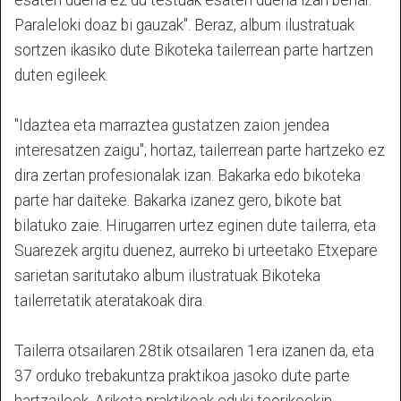
esaten duena ez du testuak esaten duena izan behar.
Paraleloki doaz bi gauzak". Beraz, album ilustratuak
sortzen ikasiko dute Bikoteka tailerrean parte hartzen
duten egileek.
"Idaztea eta marraztea gustatzen zaion jendea
interesatzen zaigu"; hortaz, tailerrean parte hartzeko ez
dira zertan profesionalak izan. Bakarka edo bikoteka
parte har daiteke. Bakarka izanez gero, bikote bat
bilatuko zaie. Hirugarren urtez eginen dute tailerra, eta
Suarezek argitu duenez, aurreko bi urteetako Etxepare
sarietan saritutako album ilustratuak Bikoteka
tailerretatik ateratakoak dira.
Tailerra otsailaren 28tik otsailaren 1era izanen da, eta
37 orduko trebakuntza praktikoa jasoko dute parte