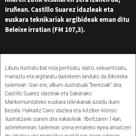
Iruñean. Castillo Suarez idazleak eta
euskara teknikariak argibideak eman ditu
Beleixe irratian (FM 107,3).
Liburu ilustratu bat nola pentsatu, idatzi, sekuentziatu,
marraztu eta argitaratu daitekeen landuko da Bikoteka
tailerrean. Izan ere, album ilustratuak "bereziak" dira,
Castillo Suarez idazleak eta Sakanako
Mankomunitateko euskara teknikariak azaldu duen
bezala. Harkaitz Cano idazlea eta Aitziber Alonso
ilustratzaile izanen dira irakasleak. Ilbeltzaren 14an,
astelehenean, tailerrean izena emateko epea amaitzen