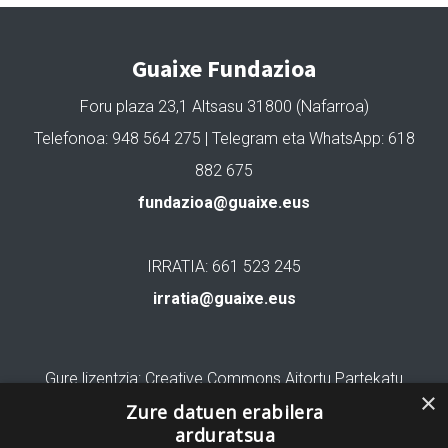
Guaixe Fundazioa
Foru plaza 23,1 Altsasu 31800 (Nafarroa)
Telefonoa: 948 564 275 | Telegram eta WhatsApp: 618
882 675
fundazioa@guaixe.eus
IRRATIA: 661 523 245
irratia@guaixe.eus
Gure lizentzia
: Creative Commons Aitortu Partekatu
×
Zure datuen erabilera
Codesyntaxek garatua
arduratsua