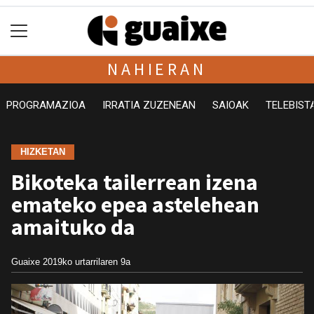
NAHIERAN
PROGRAMAZIOA
IRRATIA ZUZENEAN
SAIOAK
TELEBIST
HIZKETAN
Bikoteka tailerrean izena
emateko epea astelehean
amaituko da
Guaixe
2019ko urtarrilaren 9a