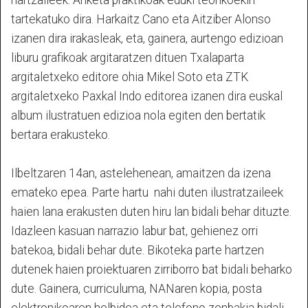
hartzaileek. Ariketa praktikoak eduki teorikoekin
tartekatuko dira. Harkaitz Cano eta Aitziber Alonso
izanen dira irakasleak, eta, gainera, aurtengo edizioan
liburu grafikoak argitaratzen dituen Txalaparta
argitaletxeko editore ohia Mikel Soto eta ZTK
argitaletxeko Paxkal Indo editorea izanen dira euskal
album ilustratuen edizioa nola egiten den bertatik
bertara erakusteko.
Ilbeltzaren 14an, astelehenean, amaitzen da izena
emateko epea. Parte hartu nahi duten ilustratzaileek
haien lana erakusten duten hiru lan bidali behar dituzte.
Idazleen kasuan narrazio labur bat, gehienez orri
batekoa, bidali behar dute. Bikoteka parte hartzen
dutenek haien proiektuaren zirriborro bat bidali beharko
dute. Gainera, curriculuma, NANaren kopia, posta