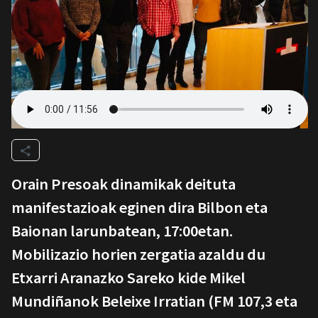
Orain Presoak dinamikak deituta
manifestazioak eginen dira Bilbon eta
Baionan larunbatean, 17:00etan.
Mobilizazio horien zergatia azaldu du
Etxarri Aranazko Sareko kide Mikel
Mundiñanok Beleixe Irratian (FM 107,3 eta