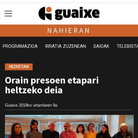
NAHIERAN
PROGRAMAZIOA
IRRATIA ZUZENEAN
SAIOAK
TELEBIST
HIZKETAN
Orain presoen etapari
heltzeko deia
Guaixe
2019ko urtarrilaren 9a