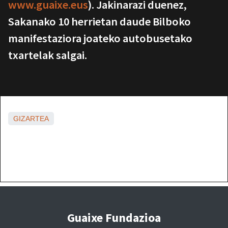
www.guaixe.eus
). Jakinarazi duenez,
Sakanako 10 herrietan daude Bilboko
manifestaziora joateko autobusetako
txartelak salgai.
GIZARTEA
Guaixe Fundazioa