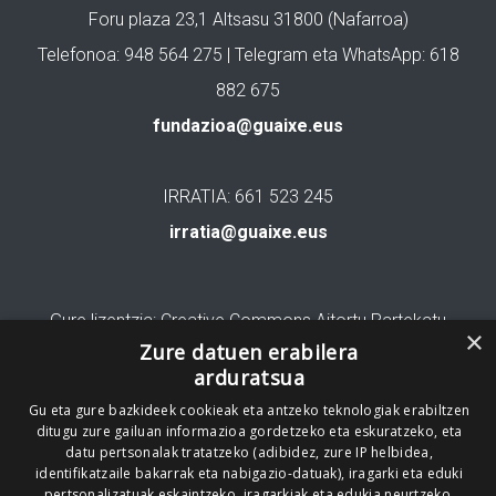
Foru plaza 23,1 Altsasu 31800 (Nafarroa)
Telefonoa: 948 564 275 | Telegram eta WhatsApp: 618
882 675
fundazioa@guaixe.eus
IRRATIA: 661 523 245
irratia@guaixe.eus
Gure lizentzia
: Creative Commons Aitortu Partekatu
×
Zure datuen erabilera
Codesyntaxek garatua
arduratsua
Gu eta gure bazkideek cookieak eta antzeko teknologiak erabiltzen
ditugu zure gailuan informazioa gordetzeko eta eskuratzeko, eta
datu pertsonalak tratatzeko (adibidez, zure IP helbidea,
identifikatzaile bakarrak eta nabigazio-datuak), iragarki eta eduki
pertsonalizatuak eskaintzeko, iragarkiak eta edukia neurtzeko,