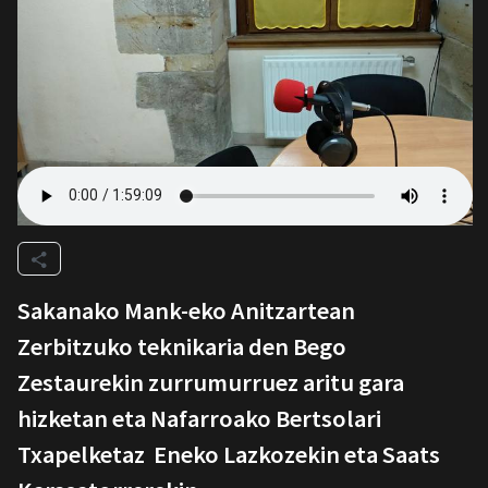
Sakanako Mank-eko Anitzartean
Zerbitzuko teknikaria den Bego
Zestaurekin zurrumurruez aritu gara
hizketan eta Nafarroako Bertsolari
Txapelketaz Eneko Lazkozekin eta Saats