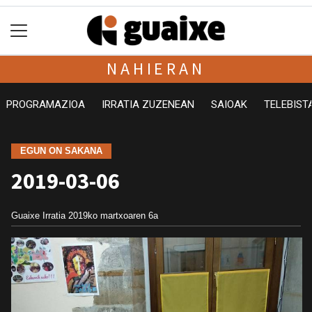
NAHIERAN
PROGRAMAZIOA
IRRATIA ZUZENEAN
SAIOAK
TELEBIST
EGUN ON SAKANA
2019-03-06
Guaixe Irratia
2019ko martxoaren 6a