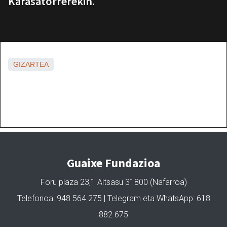
Karasatorrerekin.
GIZARTEA
Guaixe Fundazioa
Foru plaza 23,1 Altsasu 31800 (Nafarroa)
Telefonoa: 948 564 275 | Telegram eta WhatsApp: 618
882 675