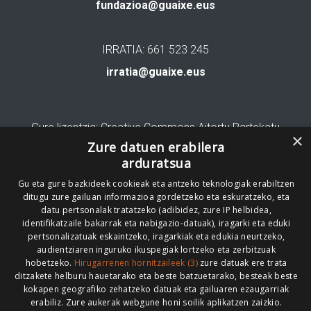
fundazioa@guaixe.eus
IRRATIA: 661 523 245
irratia@guaixe.eus
Gure lizentzia
: Creative Commons Aitortu Partekatu
×
Zure datuen erabilera
Codesyntaxek garatua
arduratsua
Gu eta gure bazkideek cookieak eta antzeko teknologiak erabiltzen
ditugu zure gailuan informazioa gordetzeko eta eskuratzeko, eta
datu pertsonalak tratatzeko (adibidez, zure IP helbidea,
identifikatzaile bakarrak eta nabigazio-datuak), iragarki eta eduki
pertsonalizatuak eskaintzeko, iragarkiak eta edukia neurtzeko,
HONI BURUZ
LEGE OHARRA
PUBLIZITATEA
audientziaren inguruko ikuspegiak lortzeko eta zerbitzuak
hobetzeko.
Hirugarrenen hornitzaileek (3)
zure datuak ere trata
ARAUAK
HARREMANETARAKO
RSS
ditzakete helburu hauetarako eta beste batzuetarako, besteak beste
kokapen geografiko zehatzeko datuak eta gailuaren ezaugarriak
erabiliz. Zure aukerak webgune honi soilik aplikatzen zaizkio.